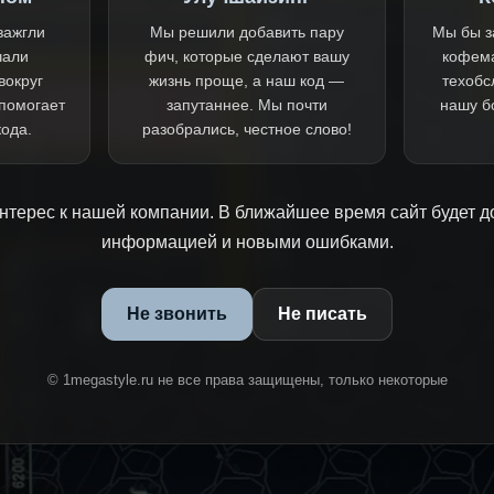
зажгли
Мы решили добавить пару
Мы бы з
чали
фич, которые сделают вашу
кофем
вокруг
жизнь проще, а наш код —
техобс
 помогает
запутаннее. Мы почти
нашу б
кода.
разобрались, честное слово!
нтерес к нашей компании. В ближайшее время сайт будет д
информацией и новыми ошибками.
Не звонить
Не писать
© 1megastyle.ru не все права защищены, только некоторые