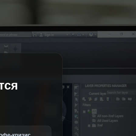
тся
офе-кризис