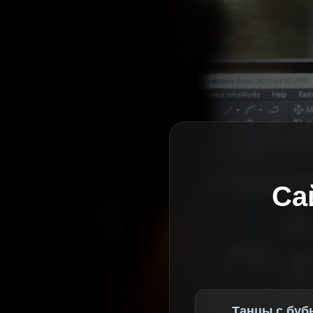
Са
Танцы с буб