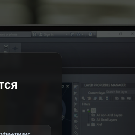
тся
офе-кризис