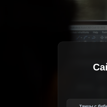
Са
Танцы с буб