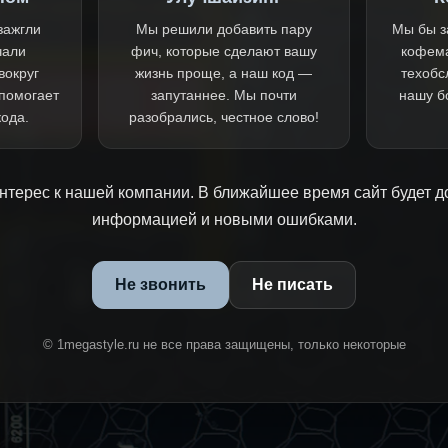
зажгли
Мы решили добавить пару
Мы бы з
чали
фич, которые сделают вашу
кофем
вокруг
жизнь проще, а наш код —
техобс
 помогает
запутаннее. Мы почти
нашу б
кода.
разобрались, честное слово!
нтерес к нашей компании. В ближайшее время сайт будет д
информацией и новыми ошибками.
Не звонить
Не писать
© 1megastyle.ru не все права защищены, только некоторые