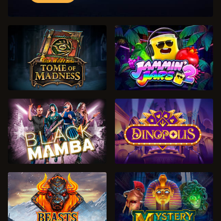
ДЕМО
ДЕМО
ДЕМО
ДЕМО