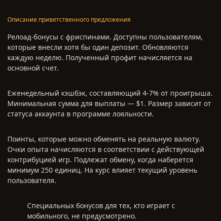
Описание приветственного предложения
Релоад-бонусы с фриспинами. Доступны пользователям,
которые внесли хотя бы один депозит. Обновляются
каждую неделю. Полученный профит начисляется на
основной счет.
Еженедельный кэшбэк, составляющий 4-7% от проигрыша.
Минимальная сумма для выплаты — $1. Размер зависит от
статуса аккаунта в программе лояльности.
Поинты, которые можно обменять на реальную валюту.
Очки опыта начисляются в соответствии с действующей
контрибуцией игр. Подлежат обмену, когда наберется
минимум 250 единиц. На курс влияет текущий уровень
пользователя.
Специальных бонусов для тех, кто играет с
мобильного, не предусмотрено.