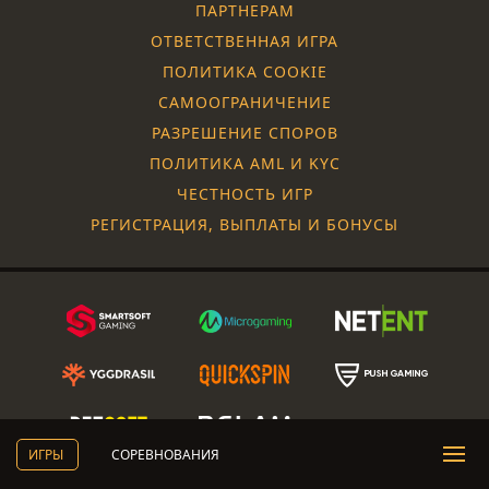
ПАРТНЕРАМ
ОТВЕТСТВЕННАЯ ИГРА
ПОЛИТИКА COOKIE
САМООГРАНИЧЕНИЕ
РАЗРЕШЕНИЕ СПОРОВ
ПОЛИТИКА AML И KYC
ЧЕСТНОСТЬ ИГР
РЕГИСТРАЦИЯ, ВЫПЛАТЫ И БОНУСЫ
ИГРЫ
СОРЕВНОВАНИЯ