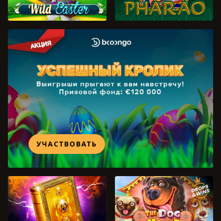
ДЕМО
ДЕМО
УЧАСТВОВАТЬ