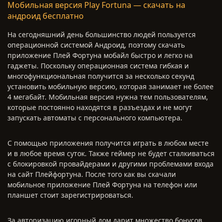
Мобильная версия Play Fortuna — скачать на
андроид бесплатно
На сегодняшний день большинство людей пользуется
операционной системой Андроид, поэтому скачать
приложение Плей Фортуна мобайл быстро и легко на
гаджеты. Поскольку операционная система гибкая и
многофункциональная получится за несколько секунд
установить мобильную версию, которая занимает не более
4 мегабайт. Мобильная версия нужна тем пользователям,
которые постоянно находятся в разъездах и не могут
запускать автоматы с персонального компьютера.
С помощью приложения получится играть в любом месте
и в любое время суток. Также геймер не будет сталкиваться
с блокировкой провайдерами и другими проблемами входа
на сайт Плейфортуна. После того как вы скачали
мобильное приложение Плей Фортуна на телефон или
планшет стоит зарегистрироваться.
За авторизацию игорный дом дарит множество бонусов,