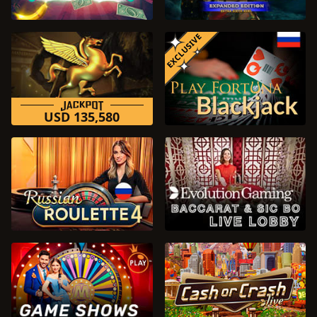
ДЕМО
ДЕМО
ДЕМО
USD 135,580