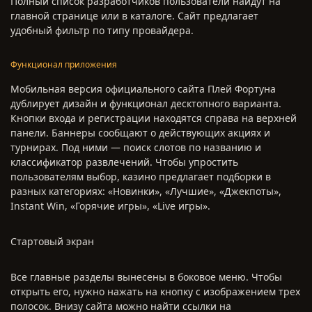
Полный список разработчиков пользователи найдут на
главной странице или в каталоге. Сайт предлагает
удобный фильтр по типу провайдера.
Функционал приложения
Мобильная версия официального сайта Плей Фортуна
дублирует дизайн и функционал десктопного варианта.
Кнопки входа и регистрации находятся справа на верхней
панели. Баннеры сообщают о действующих акциях и
турнирах. Под ними — поиск слотов по названию и
классификатор развлечений. Чтобы упростить
пользователям выбор, казино предлагает подборки в
разных категориях: «Новинки», «Лучшие», «Джекпоты»,
Instant Win, «Горячие игры», «Live игры».
Стартовый экран
Все главные разделы вынесены в боковое меню. Чтобы
открыть его, нужно нажать на кнопку с изображением трех
полосок. Внизу сайта можно найти ссылки на