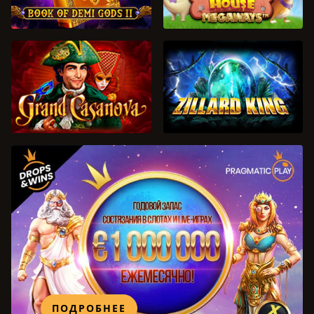
ДЕМО
ДЕМО
ДЕМО
ДЕМО
ПОДРОБНЕЕ