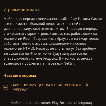
Игровые автоматы
Мобильная версия официального сайта Play Fortuna Casino
все же имеет небольшой недостаток — в ней по
умолчанию запускаются не все игры. В первую очередь,
это касается старых игровых автоматов, работающих на
технологии Flash. Современные браузеры на смартфонах
работают только с играми, сделанными на основе
технологии HTML5. Некоторые слоты могут без проблем
загружаться на iPhone, но не будут запускаться на
операционной системе Андроид. В частности, иногда
возникают проблемы с аппаратами NetEnt.
Частые вопросы
КАКИЕ ПРЕИМУЩЕСТВА У ПРИЛОЖЕНИЯ ПЛЕЙ
ФОРТУНА?
Мобильное приложение Play Fortuna на Андроид