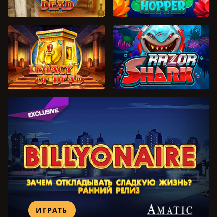
ДЕМО
ДЕМО
ДЕМО
ДЕМО
ИГРАТЬ