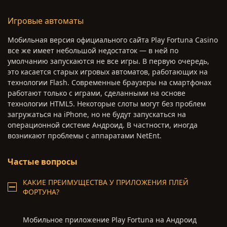
Игровые автоматы
Мобильная версия официального сайта Play Fortuna Casino
все же имеет небольшой недостаток — в ней по
умолчанию запускаются не все игры. В первую очередь,
это касается старых игровых автоматов, работающих на
технологии Flash. Современные браузеры на смартфонах
работают только с играми, сделанными на основе
технологии HTML5. Некоторые слоты могут без проблем
загружаться на iPhone, но не будут запускаться на
операционной системе Андроид. В частности, иногда
возникают проблемы с аппаратами NetEnt.
Частые вопросы
КАКИЕ ПРЕИМУЩЕСТВА У ПРИЛОЖЕНИЯ ПЛЕЙ
ФОРТУНА?
Мобильное приложение Play Fortuna на Андроид