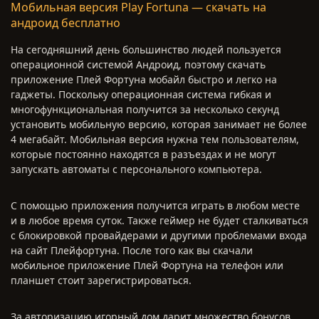
Мобильная версия Play Fortuna — скачать на
андроид бесплатно
На сегодняшний день большинство людей пользуется
операционной системой Андроид, поэтому скачать
приложение Плей Фортуна мобайл быстро и легко на
гаджеты. Поскольку операционная система гибкая и
многофункциональная получится за несколько секунд
установить мобильную версию, которая занимает не более
4 мегабайт. Мобильная версия нужна тем пользователям,
которые постоянно находятся в разъездах и не могут
запускать автоматы с персонального компьютера.
С помощью приложения получится играть в любом месте
и в любое время суток. Также геймер не будет сталкиваться
с блокировкой провайдерами и другими проблемами входа
на сайт Плейфортуна. После того как вы скачали
мобильное приложение Плей Фортуна на телефон или
планшет стоит зарегистрироваться.
За авторизацию игорный дом дарит множество бонусов,