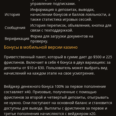
управление подписками.
Информация о депозитах, выводах,
История
начислении бонусов и баллов лояльности, а
также статистика игровых сессий.
История переписок, объявления, кнопка для
Сообщения
связи с техподдержкой.
Форма для загрузки документов на
Верификация
проверку.
Бонусы в мобильной версии казино
Приветственный пакет, который в сумме дает до $500 и 225
фриспинов. Включает в себя 4 бонуса в двух вариациях: за
депозиты от $10 и $30. Пользователь может выбрать вид
начислений на каждом этапе на свое усмотрение.
Вейджер денежного бонуса 100% за первое пополнение
составляет х40. Призовые, полученные с помощью
фриспинов за второй и четвертый депозиты, отыгрывать
не нужно. Они поступают на основной баланс и становится
доступны для вывода. Выплаты с фриспинов за первое и
третье пополнения начисляются с вейджером х20.