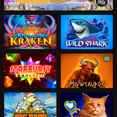
ДЕМО
ДЕМО
ДЕМО
ДЕМО