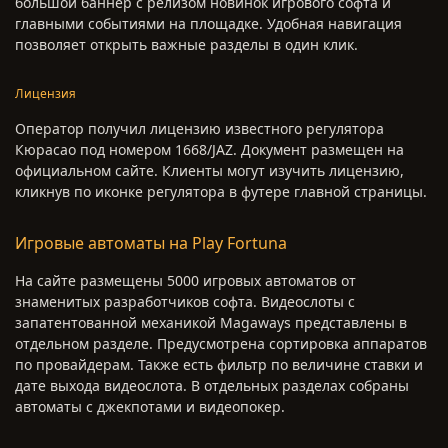
большой баннер с релизом новинок игрового софта и
главными событиями на площадке. Удобная навигация
позволяет открыть важные разделы в один клик.
Лицензия
Оператор получил лицензию известного регулятора
Кюрасао под номером 1668/JAZ. Документ размещен на
официальном сайте. Клиенты могут изучить лицензию,
кликнув по иконке регулятора в футере главной страницы.
Игровые автоматы на Play Fortuna
На сайте размещены 5000 игровых автоматов от
знаменитых разработчиков софта. Видеослоты с
запатентованной механикой Magaways представлены в
отдельном разделе. Предусмотрена сортировка аппаратов
по провайдерам. Также есть фильтр по величине ставки и
дате выхода видеослота. В отдельных разделах собраны
автоматы с джекпотами и видеопокер.