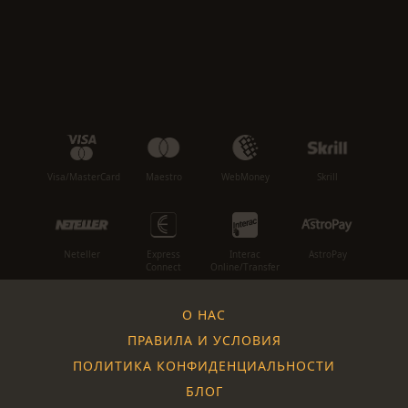
Visa/MasterCard
Maestro
WebMoney
Skrill
Neteller
Express
Interac
AstroPay
Connect
Online/Transfer
О НАС
ПРАВИЛА И УСЛОВИЯ
ПОЛИТИКА КОНФИДЕНЦИАЛЬНОСТИ
БЛОГ