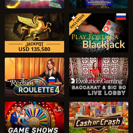
ДЕМО
ДЕМО
ДЕМО
USD 135,580