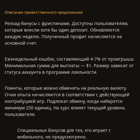
Описание приветственного предложения
Релоад-бонусы с фриспинами. Доступны пользователям,
которые внесли хотя бы один депозит. Обновляются
каждую неделю. Полученный профит начисляется на
основной счет.
Еженедельный кэшбэк, составляющий 4-7% от проигрыша.
Минимальная сумма для выплаты — $1. Размер зависит от
статуса аккаунта в программе лояльности.
Поинты, которые можно обменять на реальную валюту.
Очки опыта начисляются в соответствии с действующей
контрибуцией игр. Подлежат обмену, когда наберется
минимум 250 единиц. На курс влияет текущий уровень
пользователя.
Специальных бонусов для тех, кто играет с
мобильного, не предусмотрено.