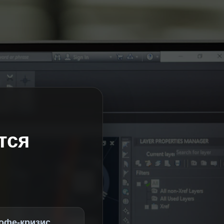
тся
офе-кризис