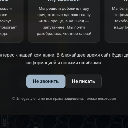
зажгли
Мы решили добавить пару
Мы бы з
чали
фич, которые сделают вашу
кофем
вокруг
жизнь проще, а наш код —
техобс
 помогает
запутаннее. Мы почти
нашу б
кода.
разобрались, честное слово!
нтерес к нашей компании. В ближайшее время сайт будет д
информацией и новыми ошибками.
Не звонить
Не писать
© 1megastyle.ru не все права защищены, только некоторые