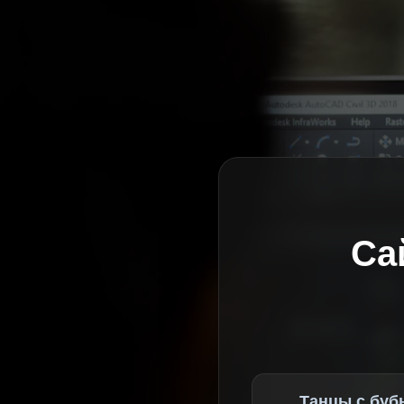
Са
Танцы с буб