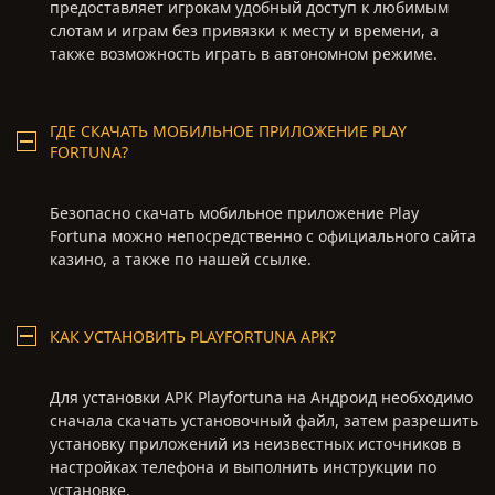
предоставляет игрокам удобный доступ к любимым
слотам и играм без привязки к месту и времени, а
также возможность играть в автономном режиме.
ГДЕ СКАЧАТЬ МОБИЛЬНОЕ ПРИЛОЖЕНИЕ PLAY
FORTUNA?
Безопасно скачать мобильное приложение Play
Fortuna можно непосредственно с официального сайта
казино, а также по нашей ссылке.
КАК УСТАНОВИТЬ PLAYFORTUNA APK?
Для установки APK Playfortuna на Андроид необходимо
сначала скачать установочный файл, затем разрешить
установку приложений из неизвестных источников в
настройках телефона и выполнить инструкции по
установке.