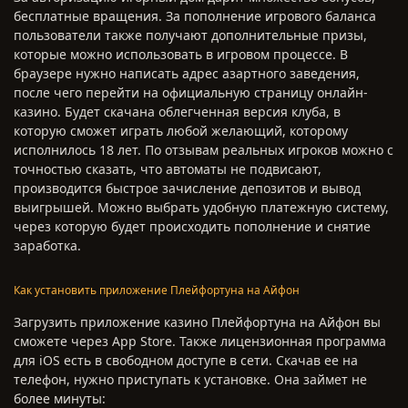
бесплатные вращения. За пополнение игрового баланса
пользователи также получают дополнительные призы,
которые можно использовать в игровом процессе. В
браузере нужно написать адрес азартного заведения,
после чего перейти на официальную страницу онлайн-
казино. Будет скачана облегченная версия клуба, в
которую сможет играть любой желающий, которому
исполнилось 18 лет. По отзывам реальных игроков можно с
точностью сказать, что автоматы не подвисают,
производится быстрое зачисление депозитов и вывод
выигрышей. Можно выбрать удобную платежную систему,
через которую будет происходить пополнение и снятие
заработка.
Как установить приложение Плейфортуна на Айфон
Загрузить приложение казино Плейфортуна на Айфон вы
сможете через App Store. Также лицензионная программа
для iOS есть в свободном доступе в сети. Скачав ее на
телефон, нужно приступать к установке. Она займет не
более минуты: