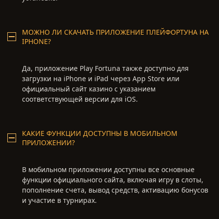
МОЖНО ЛИ СКАЧАТЬ ПРИЛОЖЕНИЕ ПЛЕЙФОРТУНА НА
IPHONE?
Да, приложение Play Fortuna также доступно для
загрузки на iPhone и iPad через App Store или
официальный сайт казино с указанием
соответствующей версии для iOS.
КАКИЕ ФУНКЦИИ ДОСТУПНЫ В МОБИЛЬНОМ
ПРИЛОЖЕНИИ?
В мобильном приложении доступны все основные
функции официального сайта, включая игру в слоты,
пополнение счета, вывод средств, активацию бонусов
и участие в турнирах.