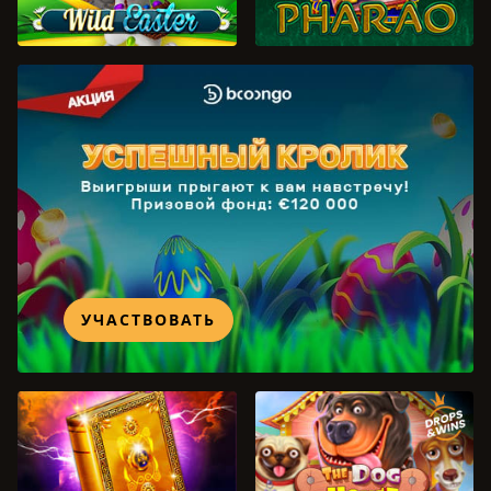
ДЕМО
ДЕМО
УЧАСТВОВАТЬ