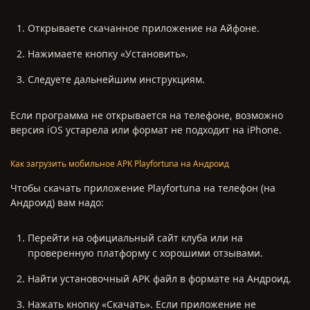
Открываете скачанное приложение на Айфоне.
Нажимаете кнопку «Установить».
Следуете дальнейшим инструкциям.
Если программа не открывается на телефоне, возможно
версия iOS устарела или формат не подходит на iPhone.
Как загрузить мобильное APK Playfortuna на Андроид
Чтобы скачать приложение Playfortuna на телефон (на
Андроид) вам надо:
Перейти на официальный сайт клуба или на
проверенную платформу с хорошими отзывами.
Найти установочный APK файл в формате на Андроид.
Нажать кнопку «Скачать». Если приложение не