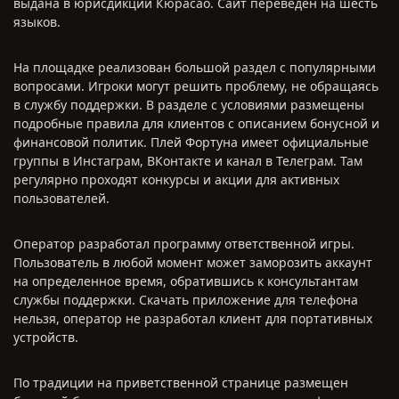
выдана в юрисдикции Кюрасао. Сайт переведен на шесть
языков.
На площадке реализован большой раздел с популярными
вопросами. Игроки могут решить проблему, не обращаясь
в службу поддержки. В разделе с условиями размещены
подробные правила для клиентов с описанием бонусной и
финансовой политик. Плей Фортуна имеет официальные
группы в Инстаграм, ВКонтакте и канал в Телеграм. Там
регулярно проходят конкурсы и акции для активных
пользователей.
Оператор разработал программу ответственной игры.
Пользователь в любой момент может заморозить аккаунт
на определенное время, обратившись к консультантам
службы поддержки. Скачать приложение для телефона
нельзя, оператор не разработал клиент для портативных
устройств.
По традиции на приветственной странице размещен