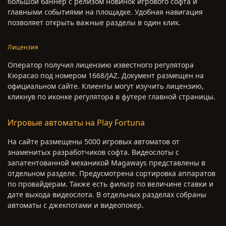
большой баннер с релизом новинок игрового софта и
главными событиями на площадке. Удобная навигация
позволяет открыть важные разделы в один клик.
Лицензия
Оператор получил лицензию известного регулятора
Кюрасао под номером 1668/JAZ. Документ размещен на
официальном сайте. Клиенты могут изучить лицензию,
кликнув по иконке регулятора в футере главной страницы.
Игровые автоматы на Play Fortuna
На сайте размещены 5000 игровых автоматов от
знаменитых разработчиков софта. Видеослоты с
запатентованной механикой Magaways представлены в
отдельном разделе. Предусмотрена сортировка аппаратов
по провайдерам. Также есть фильтр по величине ставки и
дате выхода видеослота. В отдельных разделах собраны
автоматы с джекпотами и видеопокер.