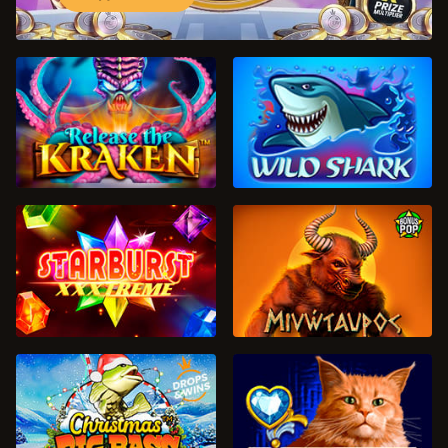
ДЕМО
ДЕМО
ДЕМО
ДЕМО