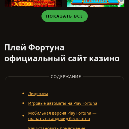
ДЕМО
ДЕМО
ПОКАЗАТЬ ВСЕ
Плей Фортуна
официальный сайт казино
СОДЕРЖАНИЕ
Лицензия
Игровые автоматы на Play Fortuna
Мобильная версия Play Fortuna —
скачать на андроид бесплатно
Как установить приложение