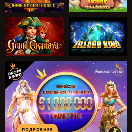
ДЕМО
ДЕМО
ДЕМО
ДЕМО
ПОДРОБНЕЕ