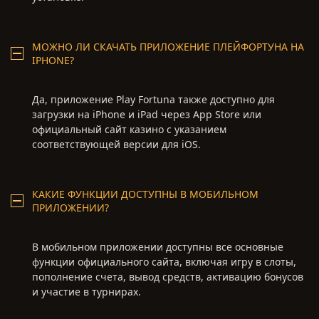
МОЖНО ЛИ СКАЧАТЬ ПРИЛОЖЕНИЕ ПЛЕЙФОРТУНА НА
IPHONE?
Да, приложение Play Fortuna также доступно для
загрузки на iPhone и iPad через App Store или
официальный сайт казино с указанием
соответствующей версии для iOS.
КАКИЕ ФУНКЦИИ ДОСТУПНЫ В МОБИЛЬНОМ
ПРИЛОЖЕНИИ?
В мобильном приложении доступны все основные
функции официального сайта, включая игру в слоты,
пополнение счета, вывод средств, активацию бонусов
и участие в турнирах.