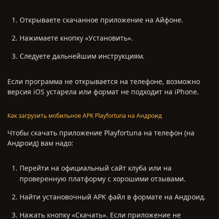
Открываете скачанное приложение на Айфоне.
Нажимаете кнопку «Установить».
Следуете дальнейшим инструкциям.
Если программа не открывается на телефоне, возможно
версия iOS устарела или формат не подходит на iPhone.
Как загрузить мобильное APK Playfortuna на Андроид
Чтобы скачать приложение Playfortuna на телефон (на
Андроид) вам надо:
Перейти на официальный сайт клуба или на
проверенную платформу с хорошими отзывами.
Найти установочный APK файл в формате на Андроид.
Нажать кнопку «Скачать». Если приложение не