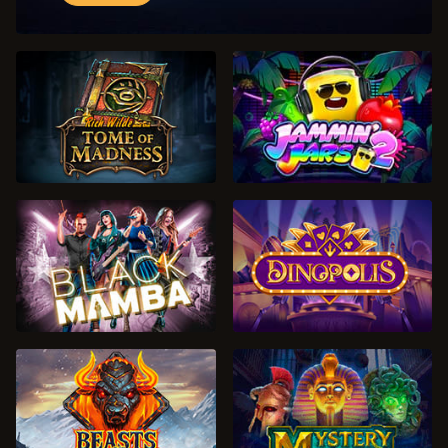
ДЕМО
ДЕМО
ДЕМО
ДЕМО