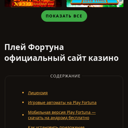
ДЕМО
ДЕМО
ПОКАЗАТЬ ВСЕ
Плей Фортуна
официальный сайт казино
СОДЕРЖАНИЕ
Лицензия
Игровые автоматы на Play Fortuna
Мобильная версия Play Fortuna —
скачать на андроид бесплатно
Как установить приложение