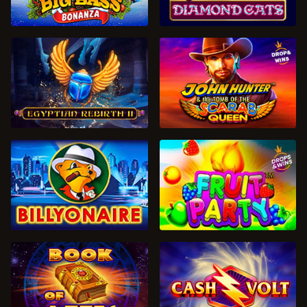
ДЕМО
ДЕМО
ДЕМО
ДЕМО
ДЕМО
ДЕМО