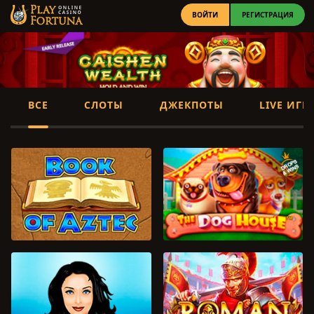
ВОЙТИ
РЕГИСТРАЦИЯ
ВСЕ
СЛОТЫ
ДЖЕКПОТЫ
LIVE ИГР
ДЕМО
ДЕМО