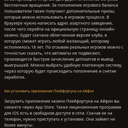
бесплатные вращения. За пополнение игрового баланса
пользователи также получают дополнительные призы,
которые можно использовать в игровом процессе. В
браузере нужно написать адрес азартного заведения,
после чего перейти на официальную страницу онлайн-
казино. Будет скачана облегченная версия клуба, в
которую сможет играть любой желающий, которому
исполнилось 18 лет. По отзывам реальных игроков можно с
точностью сказать, что автоматы не подвисают,
производится быстрое зачисление депозитов и вывод
выигрышей. Можно выбрать удобную платежную систему,
через которую будет происходить пополнение и снятие
заработка.
Как установить приложение Плейфортуна на Айфон
Загрузить приложение казино Плейфортуна на Айфон вы
сможете через App Store. Также лицензионная программа
для iOS есть в свободном доступе в сети. Скачав ее на
телефон, нужно приступать к установке. Она займет не
более минуты: