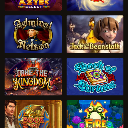
ДЕМО
ДЕМО
ДЕМО
ДЕМО
ДЕМО
ДЕМО