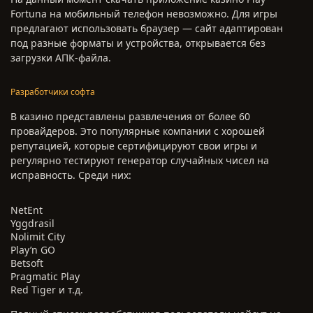
Fortuna на мобильный телефон невозможно. Для игры
предлагают использовать браузер — сайт адаптирован
под разные форматы и устройства, открывается без
загрузки АПК-файла.
Разработчики софта
В казино представлены развлечения от более 60
провайдеров. Это популярные компании с хорошей
репутацией, которые сертифицируют свои игры и
регулярно тестируют генератор случайных чисел на
исправность. Среди них:
NetEnt
Yggdrasil
Nolimit City
Play’n GO
Betsoft
Pragmatic Play
Red Tiger и т.д.