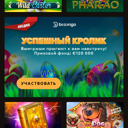
ДЕМО
ДЕМО
УЧАСТВОВАТЬ