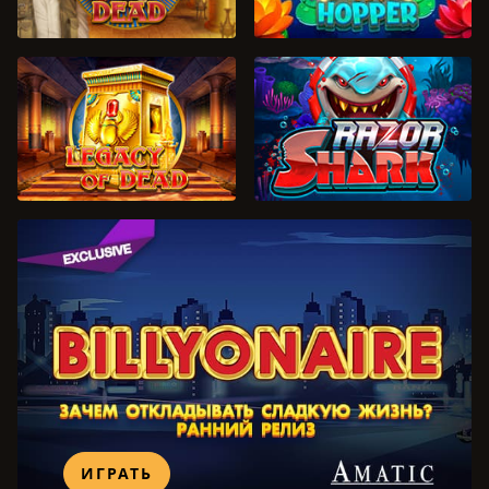
ДЕМО
ДЕМО
ДЕМО
ДЕМО
ИГРАТЬ