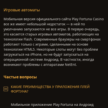
Игровые автоматы
Мобильная версия официального сайта Play Fortuna Casino
все же имеет небольшой недостаток — в ней по
умолчанию запускаются не все игры. В первую очередь,
это касается старых игровых автоматов, работающих на
технологии Flash. Современные браузеры на смартфонах
работают только с играми, сделанными на основе
технологии HTML5. Некоторые слоты могут без проблем
загружаться на iPhone, но не будут запускаться на
операционной системе Андроид. В частности, иногда
возникают проблемы с аппаратами NetEnt.
Частые вопросы
КАКИЕ ПРЕИМУЩЕСТВА У ПРИЛОЖЕНИЯ ПЛЕЙ
ФОРТУНА?
Мобильное приложение Play Fortuna на Андроид