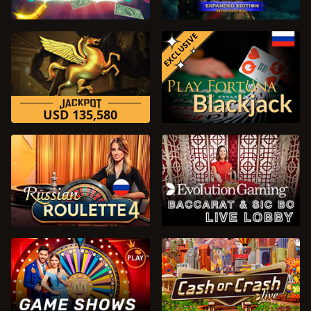
ДЕМО
ДЕМО
ДЕМО
USD 135,580