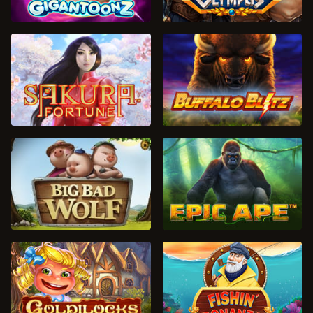
ДЕМО
ДЕМО
ДЕМО
ДЕМО
ДЕМО
ДЕМО