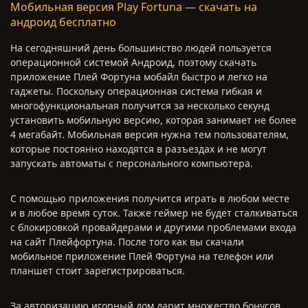
Мобильная версия Play Fortuna — скачать на
андроид бесплатно
На сегодняшний день большинство людей пользуется
операционной системой Андроид, поэтому скачать
приложение Плей Фортуна мобайл быстро и легко на
гаджеты. Поскольку операционная система гибкая и
многофункциональная получится за несколько секунд
установить мобильную версию, которая занимает не более
4 мегабайт. Мобильная версия нужна тем пользователям,
которые постоянно находятся в разъездах и не могут
запускать автоматы с персонального компьютера.
С помощью приложения получится играть в любом месте
и в любое время суток. Также геймер не будет сталкиваться
с блокировкой провайдерами и другими проблемами входа
на сайт Плейфортуна. После того как вы скачали
мобильное приложение Плей Фортуна на телефон или
планшет стоит зарегистрироваться.
За авторизацию игорный дом дарит множество бонусов,