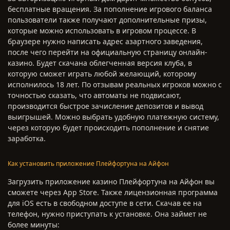
бесплатные вращения. За пополнение игрового баланса
пользователи также получают дополнительные призы,
которые можно использовать в игровом процессе. В
браузере нужно написать адрес азартного заведения,
после чего перейти на официальную страницу онлайн-
казино. Будет скачана облегченная версия клуба, в
которую сможет играть любой желающий, которому
исполнилось 18 лет. По отзывам реальных игроков можно с
точностью сказать, что автоматы не подвисают,
производится быстрое зачисление депозитов и вывод
выигрышей. Можно выбрать удобную платежную систему,
через которую будет происходить пополнение и снятие
заработка.
Как установить приложение Плейфортуна на Айфон
Загрузить приложение казино Плейфортуна на Айфон вы
сможете через App Store. Также лицензионная программа
для iOS есть в свободном доступе в сети. Скачав ее на
телефон, нужно приступать к установке. Она займет не
более минуты: