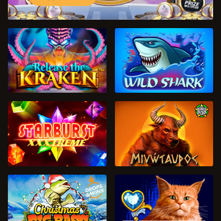
ДЕМО
ДЕМО
ДЕМО
ДЕМО