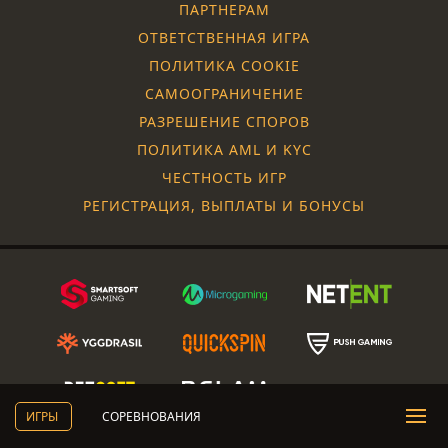
ПАРТНЕРАМ
ОТВЕТСТВЕННАЯ ИГРА
ПОЛИТИКА COOKIE
САМООГРАНИЧЕНИЕ
РАЗРЕШЕНИЕ СПОРОВ
ПОЛИТИКА AML И KYC
ЧЕСТНОСТЬ ИГР
РЕГИСТРАЦИЯ, ВЫПЛАТЫ И БОНУСЫ
ИГРЫ
СОРЕВНОВАНИЯ