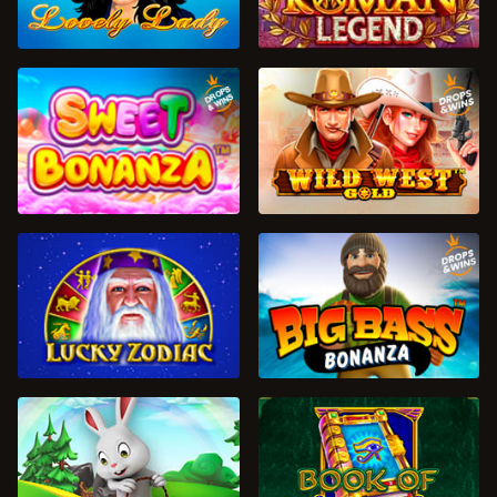
ДЕМО
ДЕМО
ДЕМО
ДЕМО
ДЕМО
ДЕМО