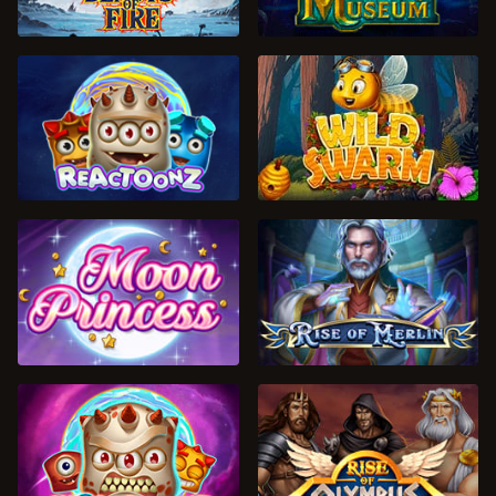
ДЕМО
ДЕМО
ДЕМО
ДЕМО
ДЕМО
ДЕМО