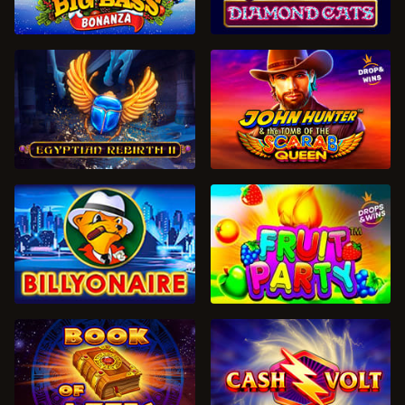
ДЕМО
ДЕМО
ДЕМО
ДЕМО
ДЕМО
ДЕМО