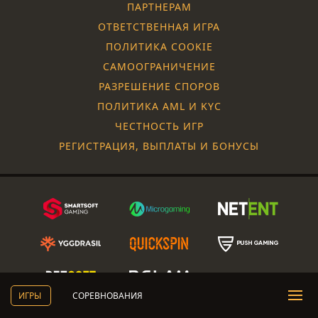
ПАРТНЕРАМ
ОТВЕТСТВЕННАЯ ИГРА
ПОЛИТИКА COOKIE
САМООГРАНИЧЕНИЕ
РАЗРЕШЕНИЕ СПОРОВ
ПОЛИТИКА AML И KYC
ЧЕСТНОСТЬ ИГР
РЕГИСТРАЦИЯ, ВЫПЛАТЫ И БОНУСЫ
ИГРЫ
СОРЕВНОВАНИЯ