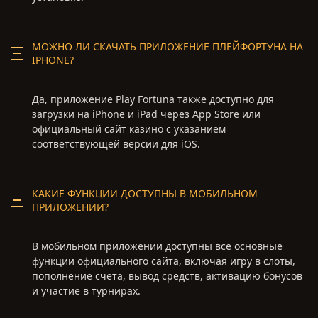
МОЖНО ЛИ СКАЧАТЬ ПРИЛОЖЕНИЕ ПЛЕЙФОРТУНА НА
IPHONE?
Да, приложение Play Fortuna также доступно для
загрузки на iPhone и iPad через App Store или
официальный сайт казино с указанием
соответствующей версии для iOS.
КАКИЕ ФУНКЦИИ ДОСТУПНЫ В МОБИЛЬНОМ
ПРИЛОЖЕНИИ?
В мобильном приложении доступны все основные
функции официального сайта, включая игру в слоты,
пополнение счета, вывод средств, активацию бонусов
и участие в турнирах.