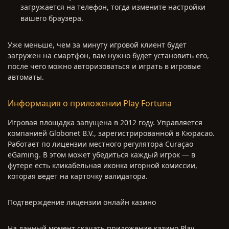
загружается на телефон, тогда измените настройки
вашего браузера.
Уже меньше, чем за минуту игровой клиент будет
загружен на смартфон, вам нужно будет установить его,
после чего можно авторизоваться и играть в игровые
автоматы.
Информация о приложении Play Fortuna
Игровая площадка запущена в 2012 году. Управляется
компанией Globonet B.V., зарегистрированной в Кюрасао.
Работает по лицензии местного регулятора Curaçao
eGaming. В этом может убедиться каждый игрок — в
футере есть кликабельная иконка игорной комиссии,
которая ведет на карточку валидатора.
Подтверждение лицензии онлайн казино
На данный момент скачать приложение казино Play