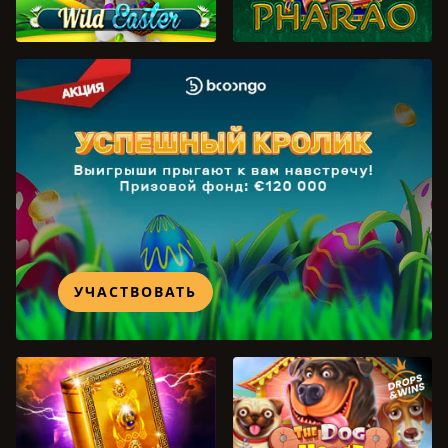
ДЕМО
ДЕМО
УЧАСТВОВАТЬ