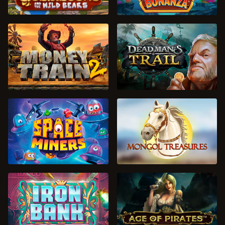
ДЕМО
ДЕМО
ДЕМО
ДЕМО
ДЕМО
ДЕМО