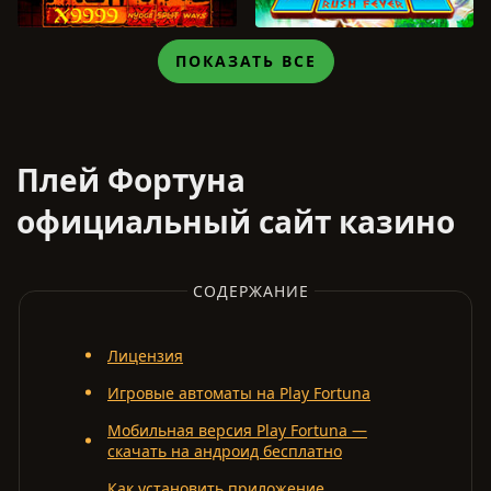
ДЕМО
ДЕМО
ПОКАЗАТЬ ВСЕ
Плей Фортуна
официальный сайт казино
СОДЕРЖАНИЕ
Лицензия
Игровые автоматы на Play Fortuna
Мобильная версия Play Fortuna —
скачать на андроид бесплатно
Как установить приложение