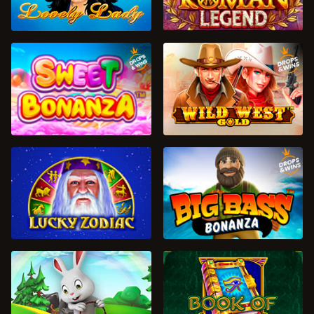
ДЕМО
ДЕМО
ДЕМО
ДЕМО
ДЕМО
ДЕМО