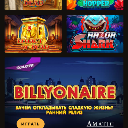
ДЕМО
ДЕМО
ДЕМО
ДЕМО
ИГРАТЬ