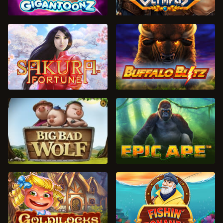
ДЕМО
ДЕМО
ДЕМО
ДЕМО
ДЕМО
ДЕМО