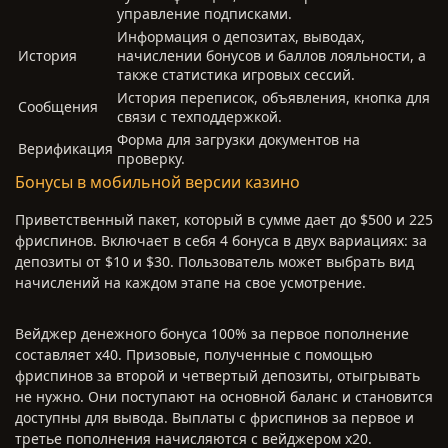
управление подписками.
Информация о депозитах, выводах,
История
начислении бонусов и баллов лояльности, а
также статистика игровых сессий.
История переписок, объявления, кнопка для
Сообщения
связи с техподдержкой.
Форма для загрузки документов на
Верификация
проверку.
Бонусы в мобильной версии казино
Приветственный пакет, который в сумме дает до $500 и 225
фриспинов. Включает в себя 4 бонуса в двух вариациях: за
депозиты от $10 и $30. Пользователь может выбрать вид
начислений на каждом этапе на свое усмотрение.
Вейджер денежного бонуса 100% за первое пополнение
составляет х40. Призовые, полученные с помощью
фриспинов за второй и четвертый депозиты, отыгрывать
не нужно. Они поступают на основной баланс и становится
доступны для вывода. Выплаты с фриспинов за первое и
третье пополнения начисляются с вейджером х20.