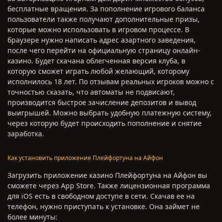
бесплатные вращения. За пополнение игрового баланса
пользователи также получают дополнительные призы,
которые можно использовать в игровом процессе. В
браузере нужно написать адрес азартного заведения,
после чего перейти на официальную страницу онлайн-
казино. Будет скачана облегченная версия клуба, в
которую сможет играть любой желающий, которому
исполнилось 18 лет. По отзывам реальных игроков можно с
точностью сказать, что автоматы не подвисают,
производится быстрое зачисление депозитов и вывод
выигрышей. Можно выбрать удобную платежную систему,
через которую будет происходить пополнение и снятие
заработка.
Как установить приложение Плейфортуна на Айфон
Загрузить приложение казино Плейфортуна на Айфон вы
сможете через App Store. Также лицензионная программа
для iOS есть в свободном доступе в сети. Скачав ее на
телефон, нужно приступать к установке. Она займет не
более минуты: