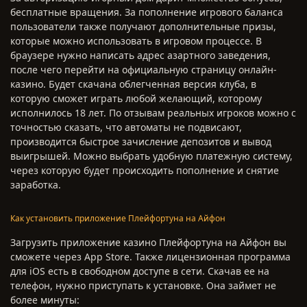
бесплатные вращения. За пополнение игрового баланса
пользователи также получают дополнительные призы,
которые можно использовать в игровом процессе. В
браузере нужно написать адрес азартного заведения,
после чего перейти на официальную страницу онлайн-
казино. Будет скачана облегченная версия клуба, в
которую сможет играть любой желающий, которому
исполнилось 18 лет. По отзывам реальных игроков можно с
точностью сказать, что автоматы не подвисают,
производится быстрое зачисление депозитов и вывод
выигрышей. Можно выбрать удобную платежную систему,
через которую будет происходить пополнение и снятие
заработка.
Как установить приложение Плейфортуна на Айфон
Загрузить приложение казино Плейфортуна на Айфон вы
сможете через App Store. Также лицензионная программа
для iOS есть в свободном доступе в сети. Скачав ее на
телефон, нужно приступать к установке. Она займет не
более минуты: