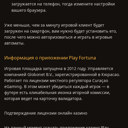
загружается на телефон, тогда измените настройки
вашего браузера.
Уже меньше, чем за минуту игровой клиент будет
загружен на смартфон, вам нужно будет установить его,
после чего можно авторизоваться и играть в игровые
автоматы.
Информация о приложении Play Fortuna
Игровая площадка запущена в 2012 году. Управляется
компанией Globonet B.V., зарегистрированной в Кюрасао.
Работает по лицензии местного регулятора Curaçao
eGaming. В этом может убедиться каждый игрок — в
футере есть кликабельная иконка игорной комиссии,
которая ведет на карточку валидатора.
Подтверждение лицензии онлайн казино
На данный момент скачать приложение казино Play