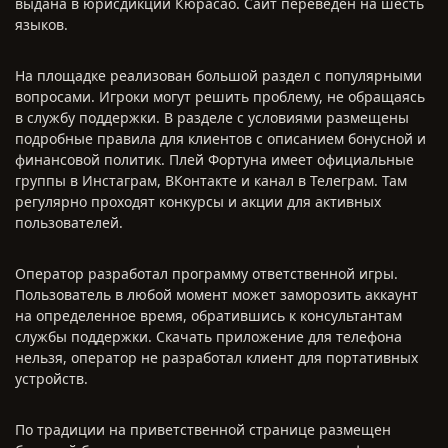
выдана в юрисдикции Кюрасао. Сайт переведен на шесть
языков.
На площадке реализован большой раздел с популярными
вопросами. Игроки могут решить проблему, не обращаясь
в службу поддержки. В разделе с условиями размещены
подробные правила для клиентов с описанием бонусной и
финансовой политик. Плей Фортуна имеет официальные
группы в Инстаграм, ВКонтакте и канал в Телеграм. Там
регулярно проходят конкурсы и акции для активных
пользователей.
Оператор разработал программу ответственной игры.
Пользователь в любой момент может заморозить аккаунт
на определенное время, обратившись к консультантам
службы поддержки. Скачать приложение для телефона
нельзя, оператор не разработал клиент для портативных
устройств.
По традиции на приветственной странице размещен