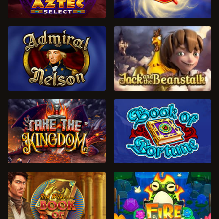
ДЕМО
ДЕМО
ДЕМО
ДЕМО
ДЕМО
ДЕМО