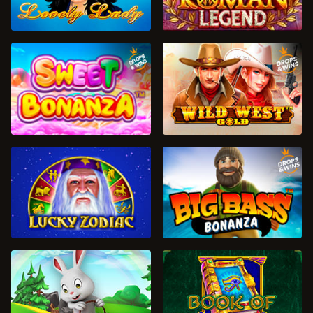
ДЕМО
ДЕМО
ДЕМО
ДЕМО
ДЕМО
ДЕМО