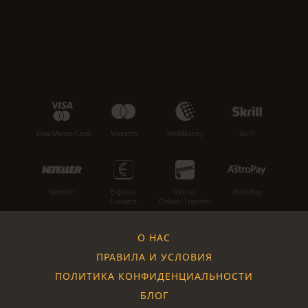
Visa/MasterCard
Maestro
WebMoney
Skrill
Neteller
Express
Interac
AstroPay
Connect
Online/Transfer
О НАС
ПРАВИЛА И УСЛОВИЯ
ПОЛИТИКА КОНФИДЕНЦИАЛЬНОСТИ
БЛОГ