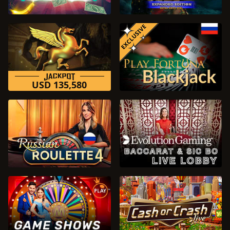
ДЕМО
ДЕМО
ДЕМО
USD 135,580