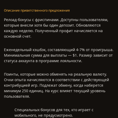
Описание приветственного предложения
Релоад-бонусы с фриспинами. Доступны пользователям,
которые внесли хотя бы один депозит. Обновляются
каждую неделю. Полученный профит начисляется на
основной счет.
Еженедельный кэшбэк, составляющий 4-7% от проигрыша.
Минимальная сумма для выплаты — $1. Размер зависит от
статуса аккаунта в программе лояльности.
Поинты, которые можно обменять на реальную валюту.
Очки опыта начисляются в соответствии с действующей
контрибуцией игр. Подлежат обмену, когда наберется
минимум 250 единиц. На курс влияет текущий уровень
пользователя.
Специальных бонусов для тех, кто играет с
мобильного, не предусмотрено.