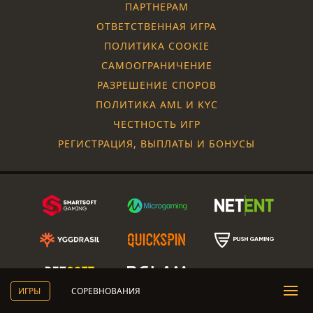
ПАРТНЕРАМ
ОТВЕТСТВЕННАЯ ИГРА
ПОЛИТИКА COOKIE
САМООГРАНИЧЕНИЕ
РАЗРЕШЕНИЕ СПОРОВ
ПОЛИТИКА AML И KYC
ЧЕСТНОСТЬ ИГР
РЕГИСТРАЦИЯ, ВЫПЛАТЫ И БОНУСЫ
ИГРЫ
СОРЕВНОВАНИЯ