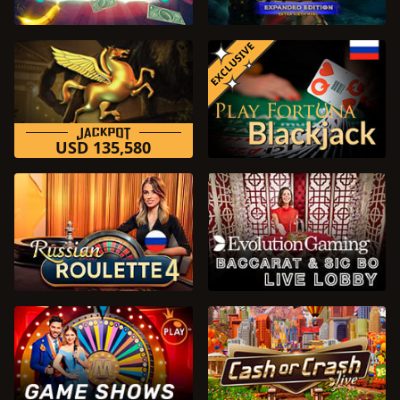
ДЕМО
ДЕМО
ДЕМО
USD 135,580