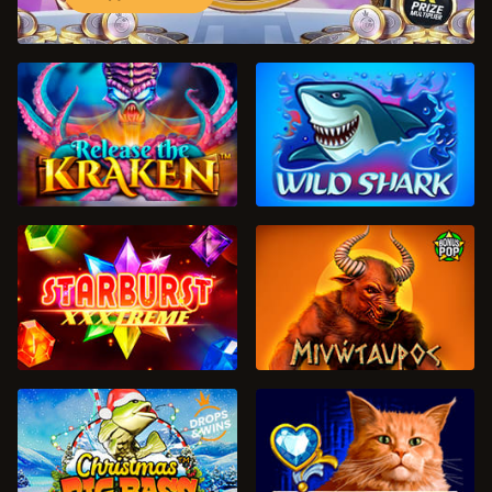
ДЕМО
ДЕМО
ДЕМО
ДЕМО