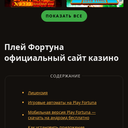
ДЕМО
ДЕМО
ПОКАЗАТЬ ВСЕ
Плей Фортуна
официальный сайт казино
СОДЕРЖАНИЕ
Лицензия
Игровые автоматы на Play Fortuna
Мобильная версия Play Fortuna —
скачать на андроид бесплатно
Как установить приложение