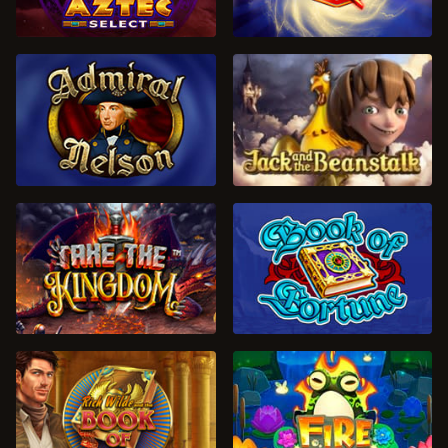
ДЕМО
ДЕМО
ДЕМО
ДЕМО
ДЕМО
ДЕМО