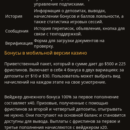
управление подписками.
Информация о депозитах, выводах,
История
начислении бонусов и баллов лояльности, а
также статистика игровых сессий.
История переписок, объявления, кнопка для
Сообщения
связи с техподдержкой.
Форма для загрузки документов на
Верификация
проверку.
Бонусы в мобильной версии казино
Приветственный пакет, который в сумме дает до $500 и 225
фриспинов. Включает в себя 4 бонуса в двух вариациях: за
депозиты от $10 и $30. Пользователь может выбрать вид
начислений на каждом этапе на свое усмотрение.
Вейджер денежного бонуса 100% за первое пополнение
составляет х40. Призовые, полученные с помощью
фриспинов за второй и четвертый депозиты, отыгрывать
не нужно. Они поступают на основной баланс и становится
доступны для вывода. Выплаты с фриспинов за первое и
третье пополнения начисляются с вейджером х20.