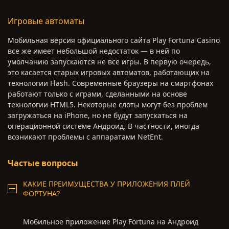
Игровые автоматы
Мобильная версия официального сайта Play Fortuna Casino
все же имеет небольшой недостаток — в ней по
умолчанию запускаются не все игры. В первую очередь,
это касается старых игровых автоматов, работающих на
технологии Flash. Современные браузеры на смартфонах
работают только с играми, сделанными на основе
технологии HTML5. Некоторые слоты могут без проблем
загружаться на iPhone, но не будут запускаться на
операционной системе Андроид. В частности, иногда
возникают проблемы с аппаратами NetEnt.
Частые вопросы
КАКИЕ ПРЕИМУЩЕСТВА У ПРИЛОЖЕНИЯ ПЛЕЙ
ФОРТУНА?
Мобильное приложение Play Fortuna на Андроид