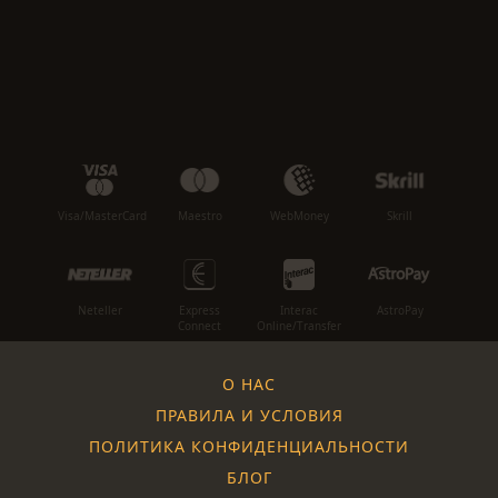
Visa/MasterCard
Maestro
WebMoney
Skrill
Neteller
Express
Interac
AstroPay
Connect
Online/Transfer
О НАС
ПРАВИЛА И УСЛОВИЯ
ПОЛИТИКА КОНФИДЕНЦИАЛЬНОСТИ
БЛОГ