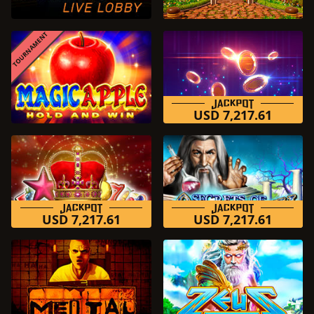
ДЕМО
ДЕМО
USD 7,217.61
ДЕМО
ДЕМО
USD 7,217.61
USD 7,217.61