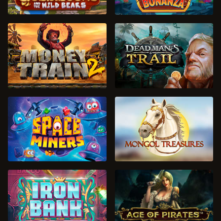
ДЕМО
ДЕМО
ДЕМО
ДЕМО
ДЕМО
ДЕМО