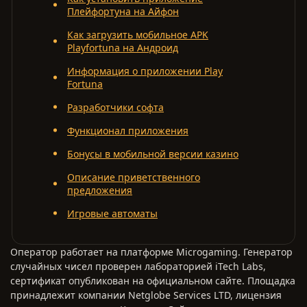
Плейфортуна на Айфон
Как загрузить мобильное APK
Playfortuna на Андроид
Информация о приложении Play
Fortuna
Разработчики софта
Функционал приложения
Бонусы в мобильной версии казино
Описание приветственного
предложения
Игровые автоматы
Оператор работает на платформе Microgaming. Генератор
случайных чисел проверен лабораторией iTech Labs,
сертификат опубликован на официальном сайте. Площадка
принадлежит компании Netglobe Services LTD, лицензия