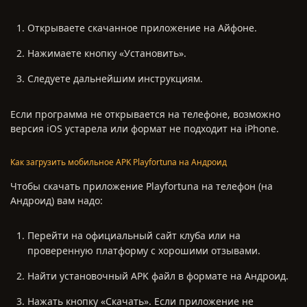
Открываете скачанное приложение на Айфоне.
Нажимаете кнопку «Установить».
Следуете дальнейшим инструкциям.
Если программа не открывается на телефоне, возможно
версия iOS устарела или формат не подходит на iPhone.
Как загрузить мобильное APK Playfortuna на Андроид
Чтобы скачать приложение Playfortuna на телефон (на
Андроид) вам надо:
Перейти на официальный сайт клуба или на
проверенную платформу с хорошими отзывами.
Найти установочный APK файл в формате на Андроид.
Нажать кнопку «Скачать». Если приложение не