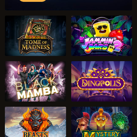
ДЕМО
ДЕМО
ДЕМО
ДЕМО