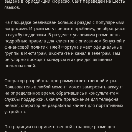
выдана в юрисдикции Кюрасао. Сайт переведен на шесть
языков.
На площадке реализован большой раздел с популярными
вопросами. Игроки могут решить проблему, не обращаясь
в службу поддержки. В разделе с условиями размещены
подробные правила для клиентов с описанием бонусной и
финансовой политик. Плей Фортуна имеет официальные
группы в Инстаграм, ВКонтакте и канал в Телеграм. Там
регулярно проходят конкурсы и акции для активных
пользователей.
Оператор разработал программу ответственной игры.
Пользователь в любой момент может заморозить аккаунт
на определенное время, обратившись к консультантам
службы поддержки. Скачать приложение для телефона
нельзя, оператор не разработал клиент для портативных
устройств.
По традиции на приветственной странице размещен