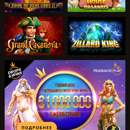
ДЕМО
ДЕМО
ДЕМО
ДЕМО
ПОДРОБНЕЕ