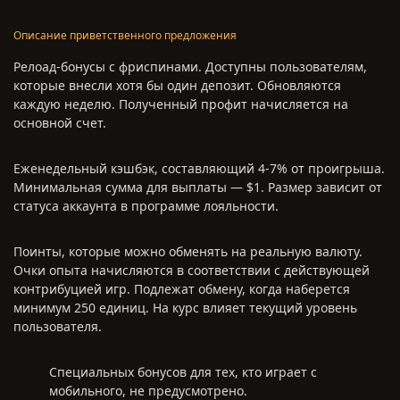
Описание приветственного предложения
Релоад-бонусы с фриспинами. Доступны пользователям,
которые внесли хотя бы один депозит. Обновляются
каждую неделю. Полученный профит начисляется на
основной счет.
Еженедельный кэшбэк, составляющий 4-7% от проигрыша.
Минимальная сумма для выплаты — $1. Размер зависит от
статуса аккаунта в программе лояльности.
Поинты, которые можно обменять на реальную валюту.
Очки опыта начисляются в соответствии с действующей
контрибуцией игр. Подлежат обмену, когда наберется
минимум 250 единиц. На курс влияет текущий уровень
пользователя.
Специальных бонусов для тех, кто играет с
мобильного, не предусмотрено.