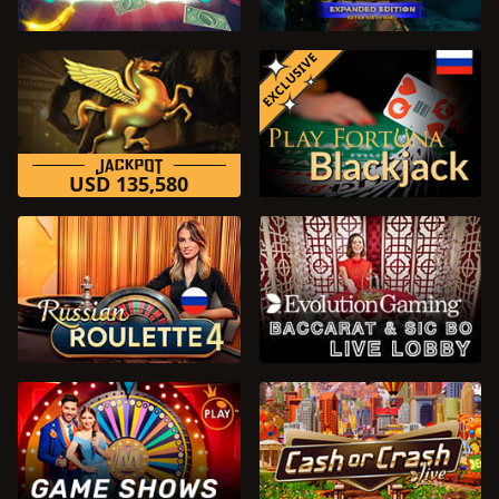
ДЕМО
ДЕМО
ДЕМО
USD 135,580