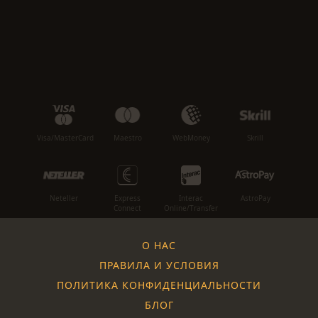
Visa/MasterCard
Maestro
WebMoney
Skrill
Neteller
Express
Interac
AstroPay
Connect
Online/Transfer
О НАС
ПРАВИЛА И УСЛОВИЯ
ПОЛИТИКА КОНФИДЕНЦИАЛЬНОСТИ
БЛОГ