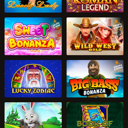
ДЕМО
ДЕМО
ДЕМО
ДЕМО
ДЕМО
ДЕМО