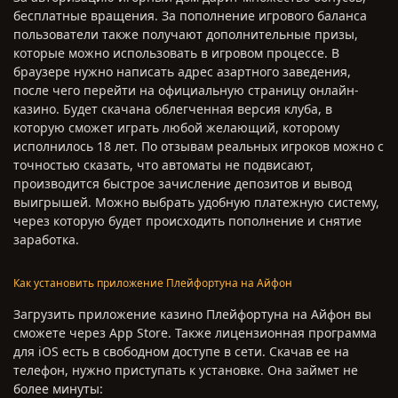
бесплатные вращения. За пополнение игрового баланса
пользователи также получают дополнительные призы,
которые можно использовать в игровом процессе. В
браузере нужно написать адрес азартного заведения,
после чего перейти на официальную страницу онлайн-
казино. Будет скачана облегченная версия клуба, в
которую сможет играть любой желающий, которому
исполнилось 18 лет. По отзывам реальных игроков можно с
точностью сказать, что автоматы не подвисают,
производится быстрое зачисление депозитов и вывод
выигрышей. Можно выбрать удобную платежную систему,
через которую будет происходить пополнение и снятие
заработка.
Как установить приложение Плейфортуна на Айфон
Загрузить приложение казино Плейфортуна на Айфон вы
сможете через App Store. Также лицензионная программа
для iOS есть в свободном доступе в сети. Скачав ее на
телефон, нужно приступать к установке. Она займет не
более минуты: