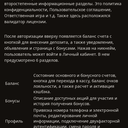
второстепенные информационные разделы. Это политика
конфиденциальности, Пользовательское соглашение,
Ответственная игра и т.д. Также здесь расположился
валидатор лицензии.
После авторизации вверху появляется баланс счета с
кнопкой для внесения депозита, а также уведомления,
объявления и страница с бонусами. Нажав на никнейм,
пользователь может войти в Личный кабинет. В нем
предусмотрено 6 разделов.
Состояние основного и бонусного счетов,
кнопка для перехода в кассу, баланс очков
Баланс
лояльности, а также расчет и активация
кэшбэка.
Описание доступных акций для участия и
Бонусы
история получения бонусов.
Привязка номера телефона и электронной
почты, редактирование личной
Профиль
информации, подключение двухфакторной
аутентификации, смена пароля и