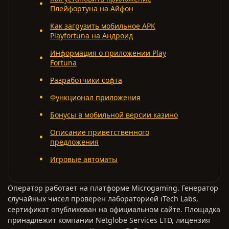
Плейфортуна на Айфон
Как загрузить мобильное APK
Playfortuna на Андроид
Информация о приложении Play
Fortuna
Разработчики софта
Функционал приложения
Бонусы в мобильной версии казино
Описание приветственного
предложения
Игровые автоматы
Оператор работает на платформе Microgaming. Генератор
случайных чисел проверен лабораторией iTech Labs,
сертификат опубликован на официальном сайте. Площадка
принадлежит компании Netglobe Services LTD, лицензия