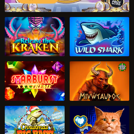
ДЕМО
ДЕМО
ДЕМО
ДЕМО