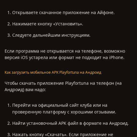
Открываете скачанное приложение на Айфоне.
Нажимаете кнопку «Установить».
Следуете дальнейшим инструкциям.
Если программа не открывается на телефоне, возможно
версия iOS устарела или формат не подходит на iPhone.
Как загрузить мобильное APK Playfortuna на Андроид
Чтобы скачать приложение Playfortuna на телефон (на
Андроид) вам надо:
Перейти на официальный сайт клуба или на
проверенную платформу с хорошими отзывами.
Найти установочный APK файл в формате на Андроид.
Нажать кнопку «Скачать». Если приложение не