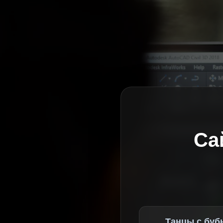
Са
Танцы с буб