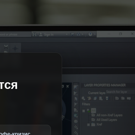
тся
офе-кризис