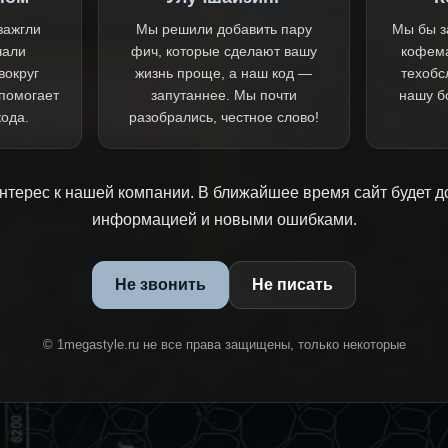
зажгли
Мы решили добавить пару
Мы бы з
чали
фич, которые сделают вашу
кофем
вокруг
жизнь проще, а наш код —
техобс
 помогает
запутаннее. Мы почти
нашу б
кода.
разобрались, честное слово!
нтерес к нашей компании. В ближайшее время сайт будет д
информацией и новыми ошибками.
Не звонить
Не писать
© 1megastyle.ru не все права защищены, только некоторые