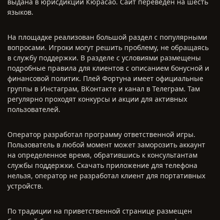
выдана в юрисдикции Кюрасао. Сайт переведен на шесть
языков.
На площадке реализован большой раздел с популярными
вопросами. Игроки могут решить проблему, не обращаясь
в службу поддержки. В разделе с условиями размещены
подробные правила для клиентов с описанием бонусной и
финансовой политик. Плей Фортуна имеет официальные
группы в Инстаграм, ВКонтакте и канал в Телеграм. Там
регулярно проходят конкурсы и акции для активных
пользователей.
Оператор разработал программу ответственной игры.
Пользователь в любой момент может заморозить аккаунт
на определенное время, обратившись к консультантам
службы поддержки. Скачать приложение для телефона
нельзя, оператор не разработал клиент для портативных
устройств.
По традиции на приветственной странице размещен