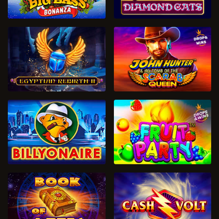
ДЕМО
ДЕМО
ДЕМО
ДЕМО
ДЕМО
ДЕМО