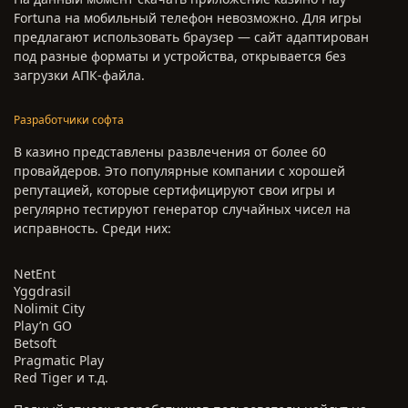
Fortuna на мобильный телефон невозможно. Для игры
предлагают использовать браузер — сайт адаптирован
под разные форматы и устройства, открывается без
загрузки АПК-файла.
Разработчики софта
В казино представлены развлечения от более 60
провайдеров. Это популярные компании с хорошей
репутацией, которые сертифицируют свои игры и
регулярно тестируют генератор случайных чисел на
исправность. Среди них:
NetEnt
Yggdrasil
Nolimit City
Play’n GO
Betsoft
Pragmatic Play
Red Tiger и т.д.