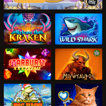
ДЕМО
ДЕМО
ДЕМО
ДЕМО