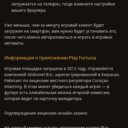
загружается на телефон, тогда измените настройки
вашего браузера.
Уже меньше, чем за минуту игровой клиент будет
загружен на смартфон, вам нужно будет установить его,
после чего можно авторизоваться и играть в игровые
автоматы.
Информация о приложении Play Fortuna
Игровая площадка запущена в 2012 году. Управляется
компанией Globonet B.V., зарегистрированной в Кюрасао.
Работает по лицензии местного регулятора Curaçao
eGaming. В этом может убедиться каждый игрок — в
футере есть кликабельная иконка игорной комиссии,
которая ведет на карточку валидатора.
Подтверждение лицензии онлайн казино
На данный момент скачать приложение казино Play