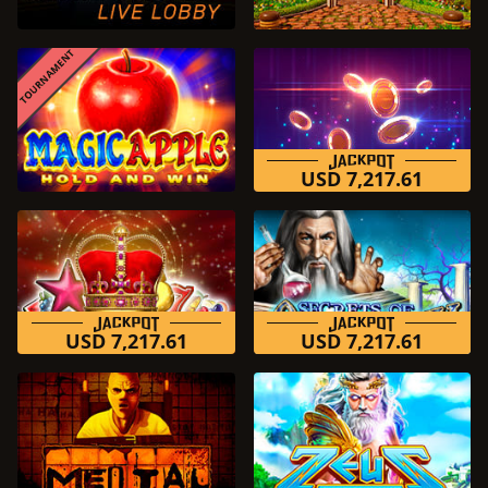
ДЕМО
ДЕМО
USD 7,217.61
ДЕМО
ДЕМО
USD 7,217.61
USD 7,217.61