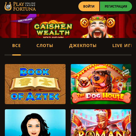
ВОЙТИ
РЕГИСТРАЦИЯ
ВСЕ
СЛОТЫ
ДЖЕКПОТЫ
LIVE ИГР
ДЕМО
ДЕМО