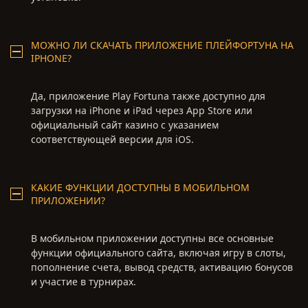
МОЖНО ЛИ СКАЧАТЬ ПРИЛОЖЕНИЕ ПЛЕЙФОРТУНА НА
IPHONE?
Да, приложение Play Fortuna также доступно для
загрузки на iPhone и iPad через App Store или
официальный сайт казино с указанием
соответствующей версии для iOS.
КАКИЕ ФУНКЦИИ ДОСТУПНЫ В МОБИЛЬНОМ
ПРИЛОЖЕНИИ?
В мобильном приложении доступны все основные
функции официального сайта, включая игру в слоты,
пополнение счета, вывод средств, активацию бонусов
и участие в турнирах.