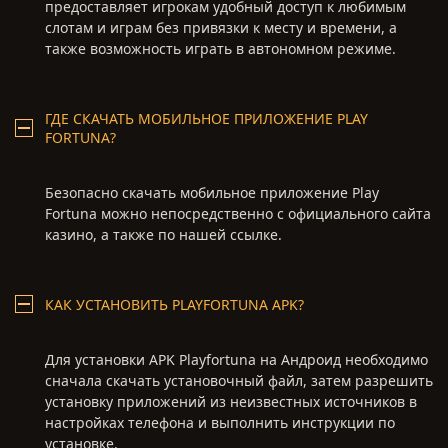
предоставляет игрокам удобный доступ к любимым
слотам и играм без привязки к месту и времени, а
также возможность играть в автономном режиме.
ГДЕ СКАЧАТЬ МОБИЛЬНОЕ ПРИЛОЖЕНИЕ PLAY
FORTUNA?
Безопасно скачать мобильное приложение Play
Fortuna можно непосредственно с официального сайта
казино, а также по нашей ссылке.
КАК УСТАНОВИТЬ PLAYFORTUNA APK?
Для установки APK Playfortuna на Андроид необходимо
сначала скачать установочный файл, затем разрешить
установку приложений из неизвестных источников в
настройках телефона и выполнить инструкции по
установке.