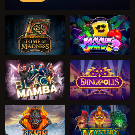
ДЕМО
ДЕМО
ДЕМО
ДЕМО