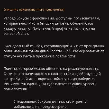
Описание приветственного предложения
Релоад-бонусы с фриспинами. Доступны пользователям,
которые внесли хотя бы один депозит. Обновляются
каждую неделю. Полученный профит начисляется на
основной счет.
Еженедельный кэшбэк, составляющий 4-7% от проигрыша.
Минимальная сумма для выплаты — $1. Размер зависит от
статуса аккаунта в программе лояльности.
Поинты, которые можно обменять на реальную валюту.
Очки опыта начисляются в соответствии с действующей
контрибуцией игр. Подлежат обмену, когда наберется
минимум 250 единиц. На курс влияет текущий уровень
пользователя.
Специальных бонусов для тех, кто играет с
мобильного, не предусмотрено.