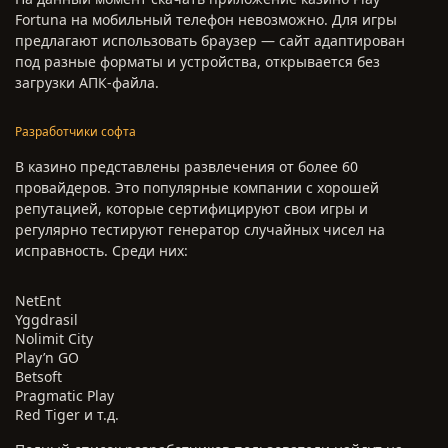
Fortuna на мобильный телефон невозможно. Для игры
предлагают использовать браузер — сайт адаптирован
под разные форматы и устройства, открывается без
загрузки АПК-файла.
Разработчики софта
В казино представлены развлечения от более 60
провайдеров. Это популярные компании с хорошей
репутацией, которые сертифицируют свои игры и
регулярно тестируют генератор случайных чисел на
исправность. Среди них:
NetEnt
Yggdrasil
Nolimit City
Play’n GO
Betsoft
Pragmatic Play
Red Tiger и т.д.