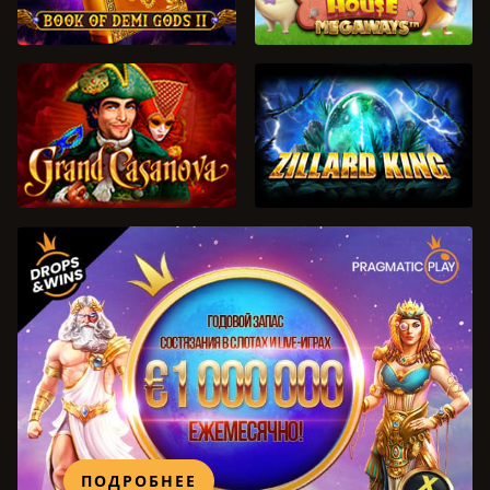
ДЕМО
ДЕМО
ДЕМО
ДЕМО
ПОДРОБНЕЕ