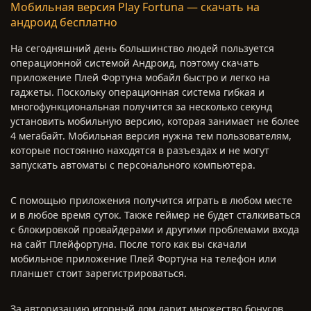
Мобильная версия Play Fortuna — скачать на
андроид бесплатно
На сегодняшний день большинство людей пользуется
операционной системой Андроид, поэтому скачать
приложение Плей Фортуна мобайл быстро и легко на
гаджеты. Поскольку операционная система гибкая и
многофункциональная получится за несколько секунд
установить мобильную версию, которая занимает не более
4 мегабайт. Мобильная версия нужна тем пользователям,
которые постоянно находятся в разъездах и не могут
запускать автоматы с персонального компьютера.
С помощью приложения получится играть в любом месте
и в любое время суток. Также геймер не будет сталкиваться
с блокировкой провайдерами и другими проблемами входа
на сайт Плейфортуна. После того как вы скачали
мобильное приложение Плей Фортуна на телефон или
планшет стоит зарегистрироваться.
За авторизацию игорный дом дарит множество бонусов,