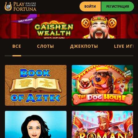
ВОЙТИ
РЕГИСТРАЦИЯ
ВСЕ
СЛОТЫ
ДЖЕКПОТЫ
LIVE ИГР
ДЕМО
ДЕМО