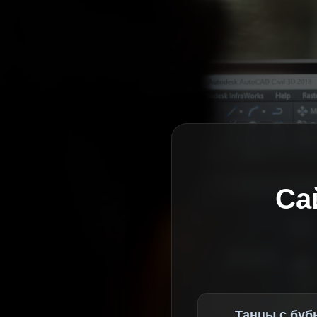
Са
Танцы с буб