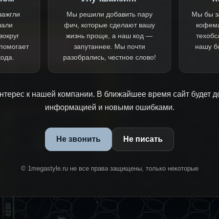
зажгли
Мы решили добавить пару
Мы бы з
чали
фич, которые сделают вашу
кофем
вокруг
жизнь проще, а наш код —
техобс
 помогает
запутаннее. Мы почти
нашу б
кода.
разобрались, честное слово!
нтерес к нашей компании. В ближайшее время сайт будет д
информацией и новыми ошибками.
Не звонить
Не писать
© 1megastyle.ru не все права защищены, только некоторые