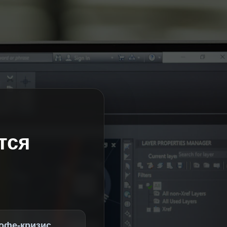
тся
офе-кризис