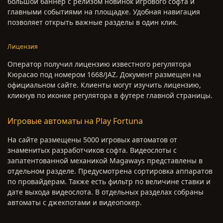
большой баннер с релизом новинок игрового софта и
главными событиями на площадке. Удобная навигация
позволяет открыть важные разделы в один клик.
Лицензия
Оператор получил лицензию известного регулятора
Кюрасао под номером 1668/JAZ. Документ размещен на
официальном сайте. Клиенты могут изучить лицензию,
кликнув по иконке регулятора в футере главной страницы.
Игровые автоматы на Play Fortuna
На сайте размещены 5000 игровых автоматов от
знаменитых разработчиков софта. Видеослоты с
запатентованной механикой Magaways представлены в
отдельном разделе. Предусмотрена сортировка аппаратов
по провайдерам. Также есть фильтр по величине ставки и
дате выхода видеослота. В отдельных разделах собраны
автоматы с джекпотами и видеопокер.