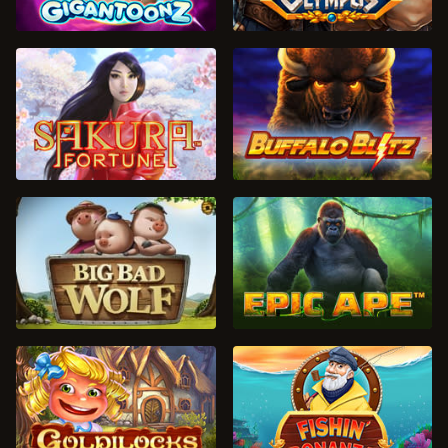
ДЕМО
ДЕМО
ДЕМО
ДЕМО
ДЕМО
ДЕМО