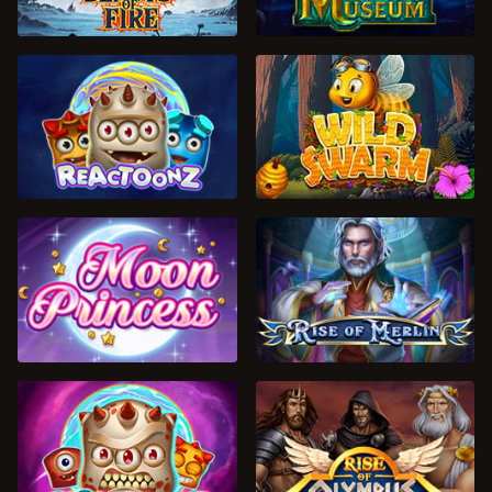
ДЕМО
ДЕМО
ДЕМО
ДЕМО
ДЕМО
ДЕМО