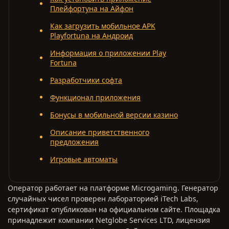
Плейфортуна на Айфон
Как загрузить мобильное APK
Playfortuna на Андроид
Информация о приложении Play
Fortuna
Разработчики софта
Функционал приложения
Бонусы в мобильной версии казино
Описание приветственного
предложения
Игровые автоматы
Оператор работает на платформе Microgaming. Генератор
случайных чисел проверен лабораторией iTech Labs,
сертификат опубликован на официальном сайте. Площадка
принадлежит компании Netglobe Services LTD, лицензия