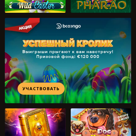
ДЕМО
ДЕМО
УЧАСТВОВАТЬ