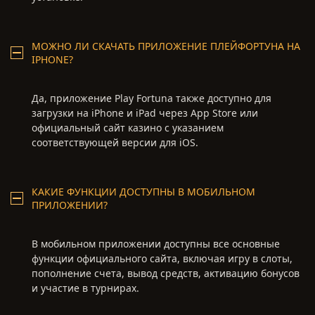
МОЖНО ЛИ СКАЧАТЬ ПРИЛОЖЕНИЕ ПЛЕЙФОРТУНА НА
IPHONE?
Да, приложение Play Fortuna также доступно для
загрузки на iPhone и iPad через App Store или
официальный сайт казино с указанием
соответствующей версии для iOS.
КАКИЕ ФУНКЦИИ ДОСТУПНЫ В МОБИЛЬНОМ
ПРИЛОЖЕНИИ?
В мобильном приложении доступны все основные
функции официального сайта, включая игру в слоты,
пополнение счета, вывод средств, активацию бонусов
и участие в турнирах.