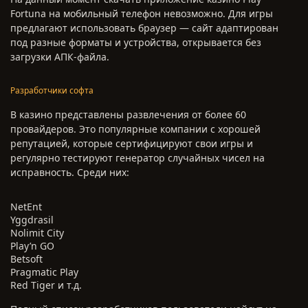
Fortuna на мобильный телефон невозможно. Для игры
предлагают использовать браузер — сайт адаптирован
под разные форматы и устройства, открывается без
загрузки АПК-файла.
Разработчики софта
В казино представлены развлечения от более 60
провайдеров. Это популярные компании с хорошей
репутацией, которые сертифицируют свои игры и
регулярно тестируют генератор случайных чисел на
исправность. Среди них:
NetEnt
Yggdrasil
Nolimit City
Play’n GO
Betsoft
Pragmatic Play
Red Tiger и т.д.