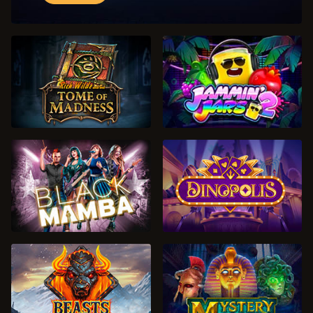
ДЕМО
ДЕМО
ДЕМО
ДЕМО