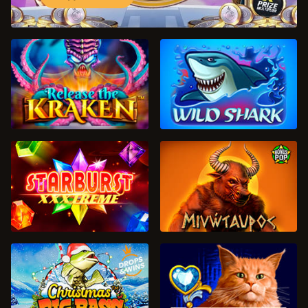
ДЕМО
ДЕМО
ДЕМО
ДЕМО