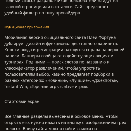
Полный список разработчиков пользователи найдут на
главной странице или в каталоге. Сайт предлагает
удобный фильтр по типу провайдера.
Функционал приложения
Мобильная версия официального сайта Плей Фортуна
дублирует дизайн и функционал десктопного варианта.
Кнопки входа и регистрации находятся справа на верхней
панели. Баннеры сообщают о действующих акциях и
турнирах. Под ними — поиск слотов по названию и
классификатор развлечений. Чтобы упростить
пользователям выбор, казино предлагает подборки в
разных категориях: «Новинки», «Лучшие», «Джекпоты»,
Instant Win, «Горячие игры», «Live игры».
Стартовый экран
Все главные разделы вынесены в боковое меню. Чтобы
открыть его, нужно нажать на кнопку с изображением трех
полосок. Внизу сайта можно найти ссылки на