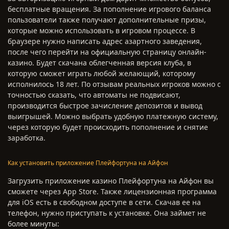
бесплатные вращения. За пополнение игрового баланса
пользователи также получают дополнительные призы,
которые можно использовать в игровом процессе. В
браузере нужно написать адрес азартного заведения,
после чего перейти на официальную страницу онлайн-
казино. Будет скачана облегченная версия клуба, в
которую сможет играть любой желающий, которому
исполнилось 18 лет. По отзывам реальных игроков можно с
точностью сказать, что автоматы не подвисают,
производится быстрое зачисление депозитов и вывод
выигрышей. Можно выбрать удобную платежную систему,
через которую будет происходить пополнение и снятие
заработка.
Как установить приложение Плейфортуна на Айфон
Загрузить приложение казино Плейфортуна на Айфон вы
сможете через App Store. Также лицензионная программа
для iOS есть в свободном доступе в сети. Скачав ее на
телефон, нужно приступать к установке. Она займет не
более минуты: