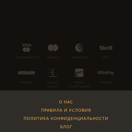
Visa/MasterCard
Maestro
WebMoney
Skrill
Neteller
Express
Interac
AstroPay
Connect
Online/Transfer
О НАС
ПРАВИЛА И УСЛОВИЯ
ПОЛИТИКА КОНФИДЕНЦИАЛЬНОСТИ
БЛОГ