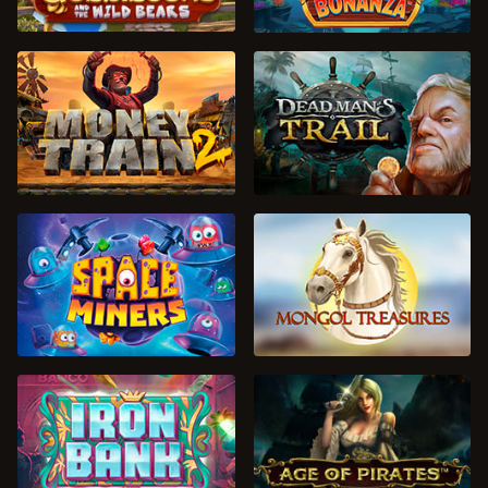
ДЕМО
ДЕМО
ДЕМО
ДЕМО
ДЕМО
ДЕМО