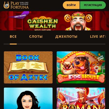
ВОЙТИ
РЕГИСТРАЦИЯ
ВСЕ
СЛОТЫ
ДЖЕКПОТЫ
LIVE ИГР
ДЕМО
ДЕМО