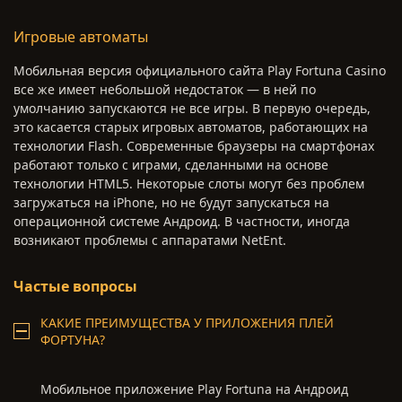
Игровые автоматы
Мобильная версия официального сайта Play Fortuna Casino
все же имеет небольшой недостаток — в ней по
умолчанию запускаются не все игры. В первую очередь,
это касается старых игровых автоматов, работающих на
технологии Flash. Современные браузеры на смартфонах
работают только с играми, сделанными на основе
технологии HTML5. Некоторые слоты могут без проблем
загружаться на iPhone, но не будут запускаться на
операционной системе Андроид. В частности, иногда
возникают проблемы с аппаратами NetEnt.
Частые вопросы
КАКИЕ ПРЕИМУЩЕСТВА У ПРИЛОЖЕНИЯ ПЛЕЙ
ФОРТУНА?
Мобильное приложение Play Fortuna на Андроид