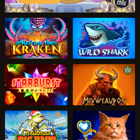
ДЕМО
ДЕМО
ДЕМО
ДЕМО