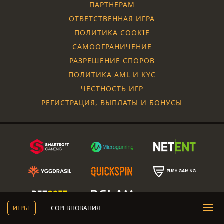
ПАРТНЕРАМ
ОТВЕТСТВЕННАЯ ИГРА
ПОЛИТИКА COOKIE
САМООГРАНИЧЕНИЕ
РАЗРЕШЕНИЕ СПОРОВ
ПОЛИТИКА AML И KYC
ЧЕСТНОСТЬ ИГР
РЕГИСТРАЦИЯ, ВЫПЛАТЫ И БОНУСЫ
ИГРЫ
СОРЕВНОВАНИЯ