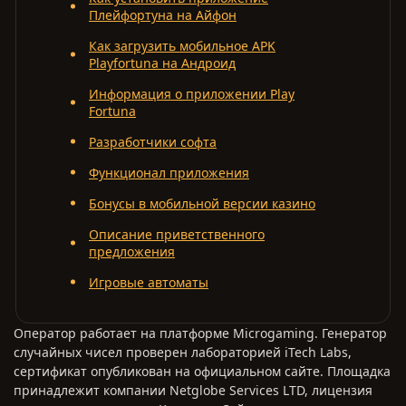
Плейфортуна на Айфон
Как загрузить мобильное APK
Playfortuna на Андроид
Информация о приложении Play
Fortuna
Разработчики софта
Функционал приложения
Бонусы в мобильной версии казино
Описание приветственного
предложения
Игровые автоматы
Оператор работает на платформе Microgaming. Генератор
случайных чисел проверен лабораторией iTech Labs,
сертификат опубликован на официальном сайте. Площадка
принадлежит компании Netglobe Services LTD, лицензия