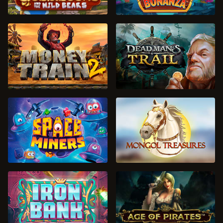
ДЕМО
ДЕМО
ДЕМО
ДЕМО
ДЕМО
ДЕМО