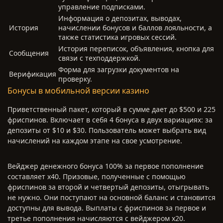
управление подписками.
Информация о депозитах, выводах,
История
начислении бонусов и баллов лояльности, а
также статистика игровых сессий.
История переписок, объявления, кнопка для
Сообщения
связи с техподдержкой.
Форма для загрузки документов на
Верификация
проверку.
Бонусы в мобильной версии казино
Приветственный пакет, который в сумме дает до $500 и 225
фриспинов. Включает в себя 4 бонуса в двух вариациях: за
депозиты от $10 и $30. Пользователь может выбрать вид
начислений на каждом этапе на свое усмотрение.
Вейджер денежного бонуса 100% за первое пополнение
составляет х40. Призовые, полученные с помощью
фриспинов за второй и четвертый депозиты, отыгрывать
не нужно. Они поступают на основной баланс и становится
доступны для вывода. Выплаты с фриспинов за первое и
третье пополнения начисляются с вейджером х20.