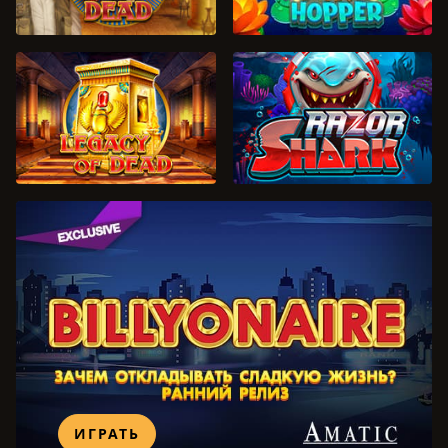
ДЕМО
ДЕМО
ДЕМО
ДЕМО
ИГРАТЬ