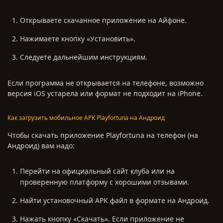
Открываете скачанное приложение на Айфоне.
Нажимаете кнопку «Установить».
Следуете дальнейшим инструкциям.
Если программа не открывается на телефоне, возможно
версия iOS устарела или формат не подходит на iPhone.
Как загрузить мобильное APK Playfortuna на Андроид
Чтобы скачать приложение Playfortuna на телефон (на
Андроид) вам надо:
Перейти на официальный сайт клуба или на
проверенную платформу с хорошими отзывами.
Найти установочный APK файл в формате на Андроид.
Нажать кнопку «Скачать». Если приложение не