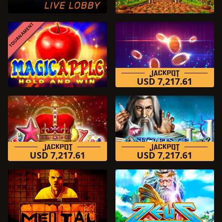
ДЕМО
ДЕМО
USD 7,217.61
ДЕМО
ДЕМО
USD 7,217.61
USD 7,217.61