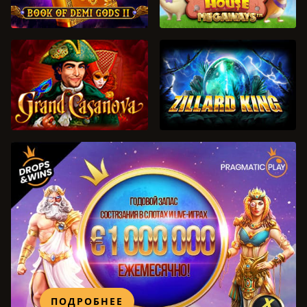
ДЕМО
ДЕМО
ДЕМО
ДЕМО
ПОДРОБНЕЕ