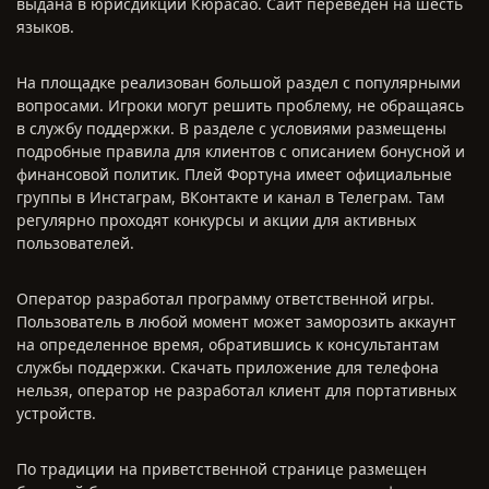
выдана в юрисдикции Кюрасао. Сайт переведен на шесть
языков.
На площадке реализован большой раздел с популярными
вопросами. Игроки могут решить проблему, не обращаясь
в службу поддержки. В разделе с условиями размещены
подробные правила для клиентов с описанием бонусной и
финансовой политик. Плей Фортуна имеет официальные
группы в Инстаграм, ВКонтакте и канал в Телеграм. Там
регулярно проходят конкурсы и акции для активных
пользователей.
Оператор разработал программу ответственной игры.
Пользователь в любой момент может заморозить аккаунт
на определенное время, обратившись к консультантам
службы поддержки. Скачать приложение для телефона
нельзя, оператор не разработал клиент для портативных
устройств.
По традиции на приветственной странице размещен