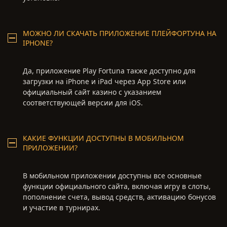
МОЖНО ЛИ СКАЧАТЬ ПРИЛОЖЕНИЕ ПЛЕЙФОРТУНА НА
IPHONE?
Да, приложение Play Fortuna также доступно для
загрузки на iPhone и iPad через App Store или
официальный сайт казино с указанием
соответствующей версии для iOS.
КАКИЕ ФУНКЦИИ ДОСТУПНЫ В МОБИЛЬНОМ
ПРИЛОЖЕНИИ?
В мобильном приложении доступны все основные
функции официального сайта, включая игру в слоты,
пополнение счета, вывод средств, активацию бонусов
и участие в турнирах.