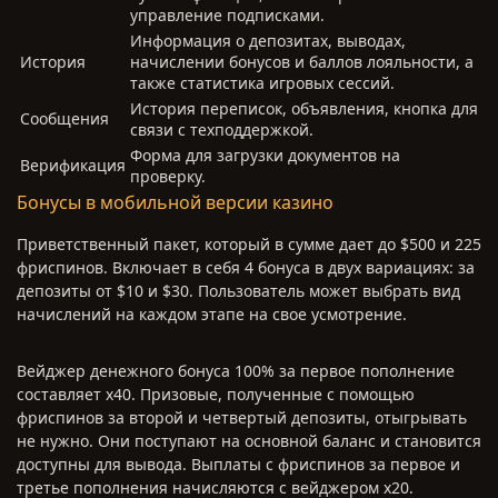
управление подписками.
Информация о депозитах, выводах,
История
начислении бонусов и баллов лояльности, а
также статистика игровых сессий.
История переписок, объявления, кнопка для
Сообщения
связи с техподдержкой.
Форма для загрузки документов на
Верификация
проверку.
Бонусы в мобильной версии казино
Приветственный пакет, который в сумме дает до $500 и 225
фриспинов. Включает в себя 4 бонуса в двух вариациях: за
депозиты от $10 и $30. Пользователь может выбрать вид
начислений на каждом этапе на свое усмотрение.
Вейджер денежного бонуса 100% за первое пополнение
составляет х40. Призовые, полученные с помощью
фриспинов за второй и четвертый депозиты, отыгрывать
не нужно. Они поступают на основной баланс и становится
доступны для вывода. Выплаты с фриспинов за первое и
третье пополнения начисляются с вейджером х20.