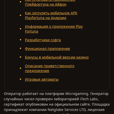
Плейфортуна на Айфон
Как загрузить мобильное APK
Playfortuna на Андроид
Информация о приложении Play
Fortuna
Разработчики софта
Функционал приложения
Бонусы в мобильной версии казино
Описание приветственного
предложения
Игровые автоматы
Оператор работает на платформе Microgaming. Генератор
случайных чисел проверен лабораторией iTech Labs,
сертификат опубликован на официальном сайте. Площадка
принадлежит компании Netglobe Services LTD, лицензия