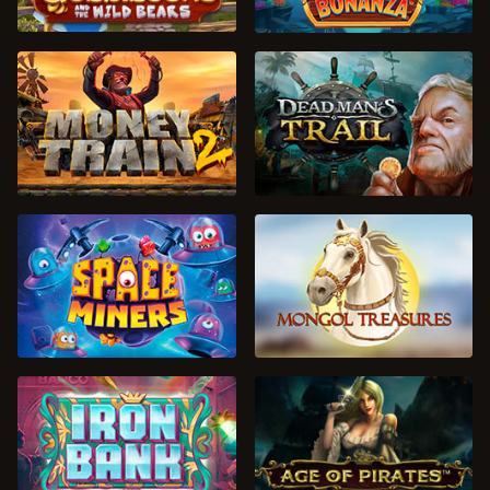
ДЕМО
ДЕМО
ДЕМО
ДЕМО
ДЕМО
ДЕМО