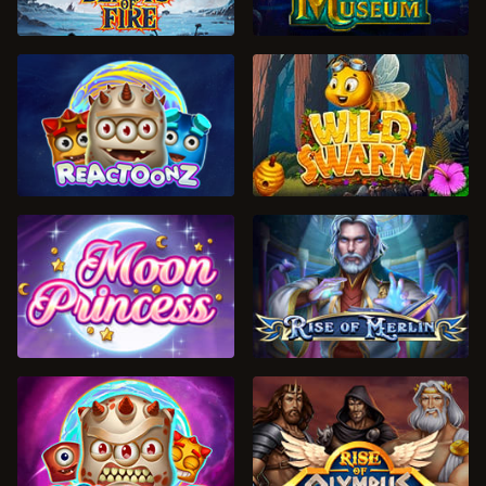
ДЕМО
ДЕМО
ДЕМО
ДЕМО
ДЕМО
ДЕМО