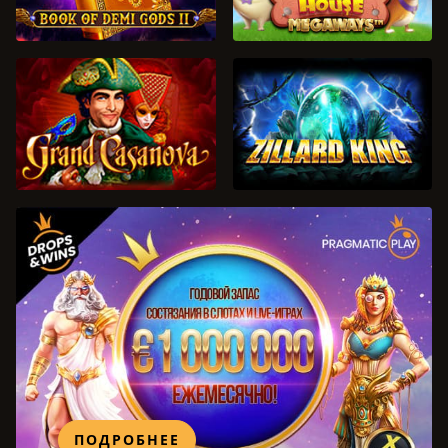
ДЕМО
ДЕМО
ДЕМО
ДЕМО
ПОДРОБНЕЕ