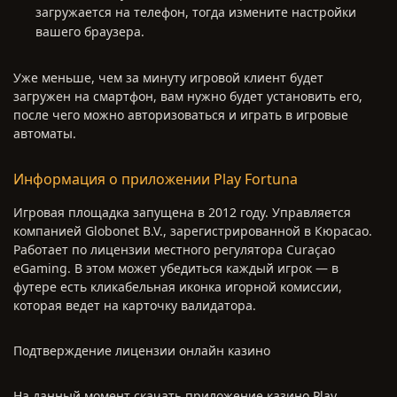
загружается на телефон, тогда измените настройки
вашего браузера.
Уже меньше, чем за минуту игровой клиент будет
загружен на смартфон, вам нужно будет установить его,
после чего можно авторизоваться и играть в игровые
автоматы.
Информация о приложении Play Fortuna
Игровая площадка запущена в 2012 году. Управляется
компанией Globonet B.V., зарегистрированной в Кюрасао.
Работает по лицензии местного регулятора Curaçao
eGaming. В этом может убедиться каждый игрок — в
футере есть кликабельная иконка игорной комиссии,
которая ведет на карточку валидатора.
Подтверждение лицензии онлайн казино
На данный момент скачать приложение казино Play