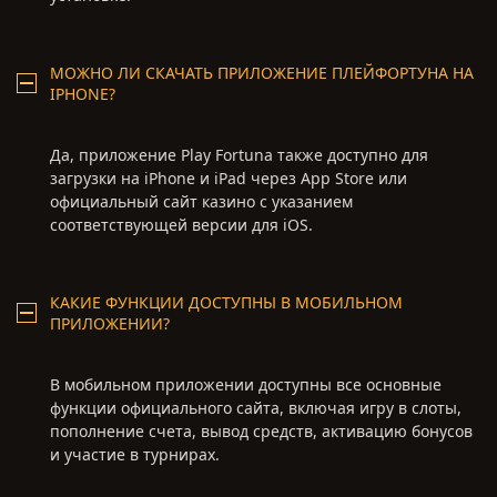
МОЖНО ЛИ СКАЧАТЬ ПРИЛОЖЕНИЕ ПЛЕЙФОРТУНА НА
IPHONE?
Да, приложение Play Fortuna также доступно для
загрузки на iPhone и iPad через App Store или
официальный сайт казино с указанием
соответствующей версии для iOS.
КАКИЕ ФУНКЦИИ ДОСТУПНЫ В МОБИЛЬНОМ
ПРИЛОЖЕНИИ?
В мобильном приложении доступны все основные
функции официального сайта, включая игру в слоты,
пополнение счета, вывод средств, активацию бонусов
и участие в турнирах.