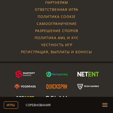
ПАРТНЕРАМ
ОТВЕТСТВЕННАЯ ИГРА
ПОЛИТИКА COOKIE
САМООГРАНИЧЕНИЕ
РАЗРЕШЕНИЕ СПОРОВ
ПОЛИТИКА AML И KYC
ЧЕСТНОСТЬ ИГР
РЕГИСТРАЦИЯ, ВЫПЛАТЫ И БОНУСЫ
ИГРЫ
СОРЕВНОВАНИЯ