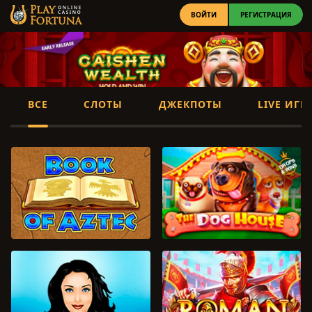
ВОЙТИ
РЕГИСТРАЦИЯ
ВСЕ
СЛОТЫ
ДЖЕКПОТЫ
LIVE ИГР
ДЕМО
ДЕМО