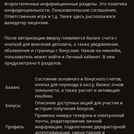
второстепенные информационные разделы. Это политика
конфиденциальности, Пользовательское соглашение,
Ответственная игра и т.д. Также здесь расположился
валидатор лицензии.
После авторизации вверху появляется баланс счета с
кнопкой для внесения депозита, а также уведомления,
объявления и страница с бонусами. Нажав на никнейм,
пользователь может войти в Личный кабинет. В нем
предусмотрено 6 разделов.
Состояние основного и бонусного счетов,
кнопка для перехода в кассу, баланс очков
Баланс
лояльности, а также расчет и активация
кэшбэка.
Описание доступных акций для участия и
Бонусы
история получения бонусов.
Привязка номера телефона и электронной
почты, редактирование личной
Профиль
информации, подключение двухфакторной
аутентификации, смена пароля и