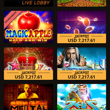
ДЕМО
ДЕМО
USD 7,217.61
ДЕМО
ДЕМО
USD 7,217.61
USD 7,217.61