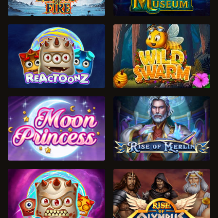
ДЕМО
ДЕМО
ДЕМО
ДЕМО
ДЕМО
ДЕМО