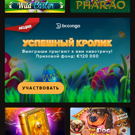
ДЕМО
ДЕМО
УЧАСТВОВАТЬ