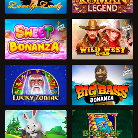
ДЕМО
ДЕМО
ДЕМО
ДЕМО
ДЕМО
ДЕМО