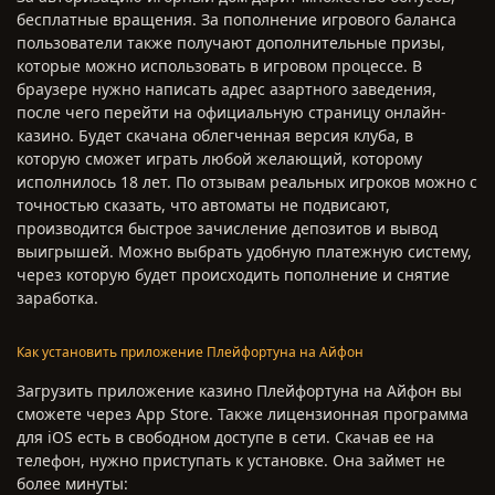
бесплатные вращения. За пополнение игрового баланса
пользователи также получают дополнительные призы,
которые можно использовать в игровом процессе. В
браузере нужно написать адрес азартного заведения,
после чего перейти на официальную страницу онлайн-
казино. Будет скачана облегченная версия клуба, в
которую сможет играть любой желающий, которому
исполнилось 18 лет. По отзывам реальных игроков можно с
точностью сказать, что автоматы не подвисают,
производится быстрое зачисление депозитов и вывод
выигрышей. Можно выбрать удобную платежную систему,
через которую будет происходить пополнение и снятие
заработка.
Как установить приложение Плейфортуна на Айфон
Загрузить приложение казино Плейфортуна на Айфон вы
сможете через App Store. Также лицензионная программа
для iOS есть в свободном доступе в сети. Скачав ее на
телефон, нужно приступать к установке. Она займет не
более минуты: