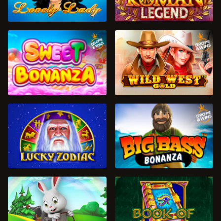
ДЕМО
ДЕМО
ДЕМО
ДЕМО
ДЕМО
ДЕМО