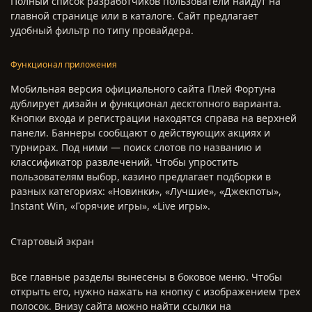
Полный список разработчиков пользователи найдут на
главной странице или в каталоге. Сайт предлагает
удобный фильтр по типу провайдера.
Функционал приложения
Мобильная версия официального сайта Плей Фортуна
дублирует дизайн и функционал десктопного варианта.
Кнопки входа и регистрации находятся справа на верхней
панели. Баннеры сообщают о действующих акциях и
турнирах. Под ними — поиск слотов по названию и
классификатор развлечений. Чтобы упростить
пользователям выбор, казино предлагает подборки в
разных категориях: «Новинки», «Лучшие», «Джекпоты»,
Instant Win, «Горячие игры», «Live игры».
Стартовый экран
Все главные разделы вынесены в боковое меню. Чтобы
открыть его, нужно нажать на кнопку с изображением трех
полосок. Внизу сайта можно найти ссылки на