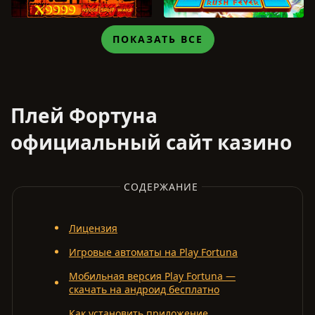
ДЕМО
ДЕМО
ПОКАЗАТЬ ВСЕ
Плей Фортуна
официальный сайт казино
СОДЕРЖАНИЕ
Лицензия
Игровые автоматы на Play Fortuna
Мобильная версия Play Fortuna —
скачать на андроид бесплатно
Как установить приложение