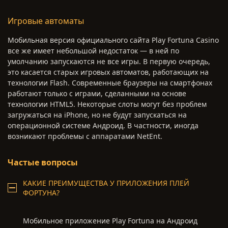
Игровые автоматы
Мобильная версия официального сайта Play Fortuna Casino
все же имеет небольшой недостаток — в ней по
умолчанию запускаются не все игры. В первую очередь,
это касается старых игровых автоматов, работающих на
технологии Flash. Современные браузеры на смартфонах
работают только с играми, сделанными на основе
технологии HTML5. Некоторые слоты могут без проблем
загружаться на iPhone, но не будут запускаться на
операционной системе Андроид. В частности, иногда
возникают проблемы с аппаратами NetEnt.
Частые вопросы
КАКИЕ ПРЕИМУЩЕСТВА У ПРИЛОЖЕНИЯ ПЛЕЙ
ФОРТУНА?
Мобильное приложение Play Fortuna на Андроид