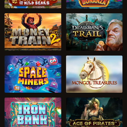
ДЕМО
ДЕМО
ДЕМО
ДЕМО
ДЕМО
ДЕМО