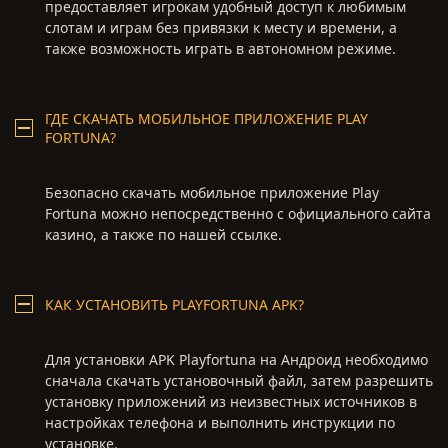
предоставляет игрокам удобный доступ к любимым
слотам и играм без привязки к месту и времени, а
также возможность играть в автономном режиме.
ГДЕ СКАЧАТЬ МОБИЛЬНОЕ ПРИЛОЖЕНИЕ PLAY
FORTUNA?
Безопасно скачать мобильное приложение Play
Fortuna можно непосредственно с официального сайта
казино, а также по нашей ссылке.
КАК УСТАНОВИТЬ PLAYFORTUNA APK?
Для установки APK Playfortuna на Андроид необходимо
сначала скачать установочный файл, затем разрешить
установку приложений из неизвестных источников в
настройках телефона и выполнить инструкции по
установке.