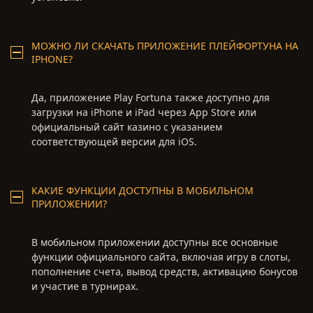
МОЖНО ЛИ СКАЧАТЬ ПРИЛОЖЕНИЕ ПЛЕЙФОРТУНА НА
IPHONE?
Да, приложение Play Fortuna также доступно для
загрузки на iPhone и iPad через App Store или
официальный сайт казино с указанием
соответствующей версии для iOS.
КАКИЕ ФУНКЦИИ ДОСТУПНЫ В МОБИЛЬНОМ
ПРИЛОЖЕНИИ?
В мобильном приложении доступны все основные
функции официального сайта, включая игру в слоты,
пополнение счета, вывод средств, активацию бонусов
и участие в турнирах.