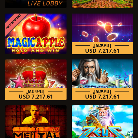
ДЕМО
ДЕМО
USD 7,217.61
ДЕМО
ДЕМО
USD 7,217.61
USD 7,217.61