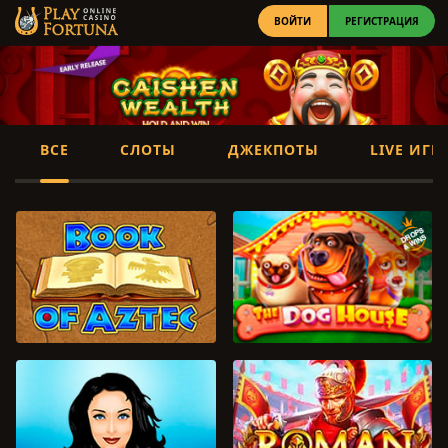
ВОЙТИ
РЕГИСТРАЦИЯ
ВСЕ
СЛОТЫ
ДЖЕКПОТЫ
LIVE ИГР
ДЕМО
ДЕМО