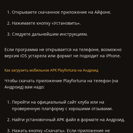
Открываете скачанное приложение на Айфоне.
Нажимаете кнопку «Установить».
Следуете дальнейшим инструкциям.
Если программа не открывается на телефоне, возможно
версия iOS устарела или формат не подходит на iPhone.
Как загрузить мобильное APK Playfortuna на Андроид
Чтобы скачать приложение Playfortuna на телефон (на
Андроид) вам надо:
Перейти на официальный сайт клуба или на
проверенную платформу с хорошими отзывами.
Найти установочный APK файл в формате на Андроид.
Нажать кнопку «Скачать». Если приложение не