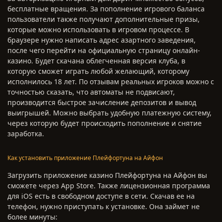
бесплатные вращения. За пополнение игрового баланса
пользователи также получают дополнительные призы,
которые можно использовать в игровом процессе. В
браузере нужно написать адрес азартного заведения,
после чего перейти на официальную страницу онлайн-
казино. Будет скачана облегченная версия клуба, в
которую сможет играть любой желающий, которому
исполнилось 18 лет. По отзывам реальных игроков можно с
точностью сказать, что автоматы не подвисают,
производится быстрое зачисление депозитов и вывод
выигрышей. Можно выбрать удобную платежную систему,
через которую будет происходить пополнение и снятие
заработка.
Как установить приложение Плейфортуна на Айфон
Загрузить приложение казино Плейфортуна на Айфон вы
сможете через App Store. Также лицензионная программа
для iOS есть в свободном доступе в сети. Скачав ее на
телефон, нужно приступать к установке. Она займет не
более минуты: