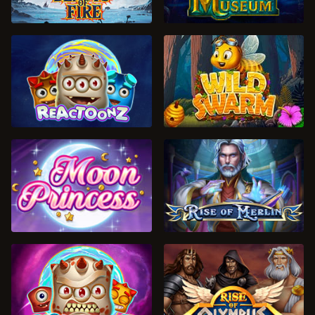
ДЕМО
ДЕМО
ДЕМО
ДЕМО
ДЕМО
ДЕМО