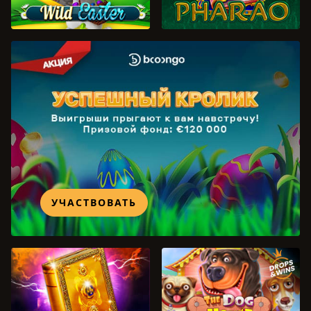
ДЕМО
ДЕМО
УЧАСТВОВАТЬ