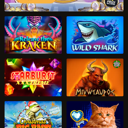
ДЕМО
ДЕМО
ДЕМО
ДЕМО