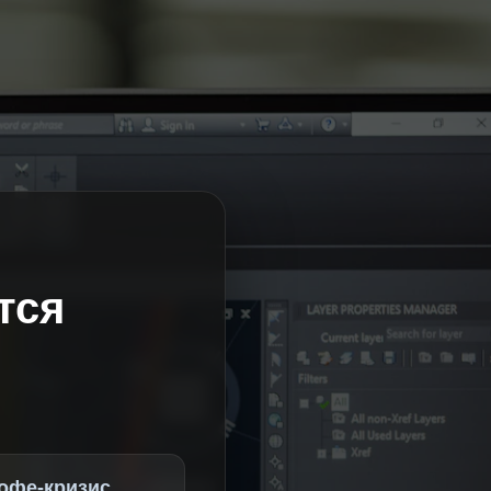
тся
офе-кризис