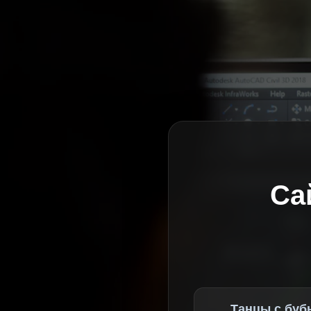
Са
Танцы с буб