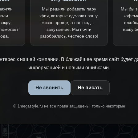
зажгли
Мы решили добавить пару
Мы бы з
чали
фич, которые сделают вашу
кофем
вокруг
жизнь проще, а наш код —
техобс
 помогает
запутаннее. Мы почти
нашу б
кода.
разобрались, честное слово!
нтерес к нашей компании. В ближайшее время сайт будет д
информацией и новыми ошибками.
Не звонить
Не писать
© 1megastyle.ru не все права защищены, только некоторые