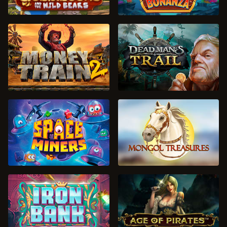
ДЕМО
ДЕМО
ДЕМО
ДЕМО
ДЕМО
ДЕМО