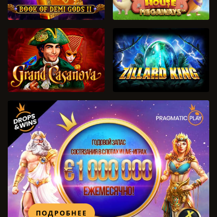
ДЕМО
ДЕМО
ДЕМО
ДЕМО
ПОДРОБНЕЕ