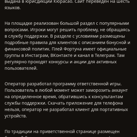
выдана в юрисдикции Кюрасао. Сайт переведен на шесть
языков.
На площадке реализован большой раздел с популярными
вопросами. Игроки могут решить проблему, не обращаясь
в службу поддержки. В разделе с условиями размещены
подробные правила для клиентов с описанием бонусной и
финансовой политик. Плей Фортуна имеет официальные
группы в Инстаграм, ВКонтакте и канал в Телеграм. Там
регулярно проходят конкурсы и акции для активных
пользователей.
Оператор разработал программу ответственной игры.
Пользователь в любой момент может заморозить аккаунт
на определенное время, обратившись к консультантам
службы поддержки. Скачать приложение для телефона
нельзя, оператор не разработал клиент для портативных
устройств.
По традиции на приветственной странице размещен