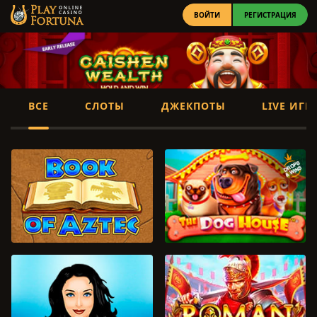
ВОЙТИ
РЕГИСТРАЦИЯ
ВСЕ
СЛОТЫ
ДЖЕКПОТЫ
LIVE ИГР
ДЕМО
ДЕМО