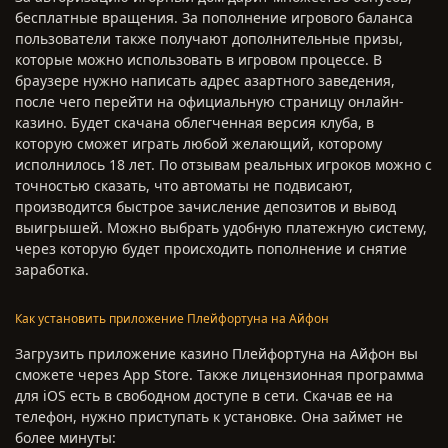
бесплатные вращения. За пополнение игрового баланса
пользователи также получают дополнительные призы,
которые можно использовать в игровом процессе. В
браузере нужно написать адрес азартного заведения,
после чего перейти на официальную страницу онлайн-
казино. Будет скачана облегченная версия клуба, в
которую сможет играть любой желающий, которому
исполнилось 18 лет. По отзывам реальных игроков можно с
точностью сказать, что автоматы не подвисают,
производится быстрое зачисление депозитов и вывод
выигрышей. Можно выбрать удобную платежную систему,
через которую будет происходить пополнение и снятие
заработка.
Как установить приложение Плейфортуна на Айфон
Загрузить приложение казино Плейфортуна на Айфон вы
сможете через App Store. Также лицензионная программа
для iOS есть в свободном доступе в сети. Скачав ее на
телефон, нужно приступать к установке. Она займет не
более минуты: