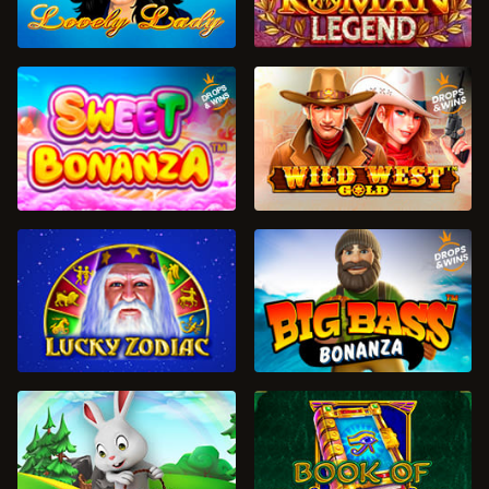
ДЕМО
ДЕМО
ДЕМО
ДЕМО
ДЕМО
ДЕМО