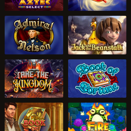
ДЕМО
ДЕМО
ДЕМО
ДЕМО
ДЕМО
ДЕМО