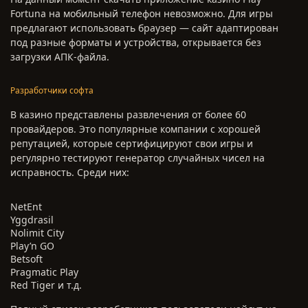
Fortuna на мобильный телефон невозможно. Для игры
предлагают использовать браузер — сайт адаптирован
под разные форматы и устройства, открывается без
загрузки АПК-файла.
Разработчики софта
В казино представлены развлечения от более 60
провайдеров. Это популярные компании с хорошей
репутацией, которые сертифицируют свои игры и
регулярно тестируют генератор случайных чисел на
исправность. Среди них:
NetEnt
Yggdrasil
Nolimit City
Play’n GO
Betsoft
Pragmatic Play
Red Tiger и т.д.