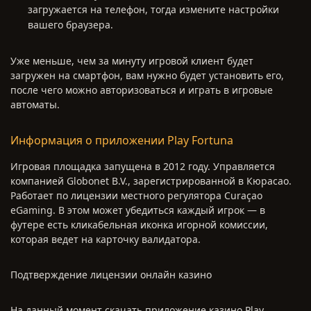
загружается на телефон, тогда измените настройки
вашего браузера.
Уже меньше, чем за минуту игровой клиент будет
загружен на смартфон, вам нужно будет установить его,
после чего можно авторизоваться и играть в игровые
автоматы.
Информация о приложении Play Fortuna
Игровая площадка запущена в 2012 году. Управляется
компанией Globonet B.V., зарегистрированной в Кюрасао.
Работает по лицензии местного регулятора Curaçao
eGaming. В этом может убедиться каждый игрок — в
футере есть кликабельная иконка игорной комиссии,
которая ведет на карточку валидатора.
Подтверждение лицензии онлайн казино
На данный момент скачать приложение казино Play