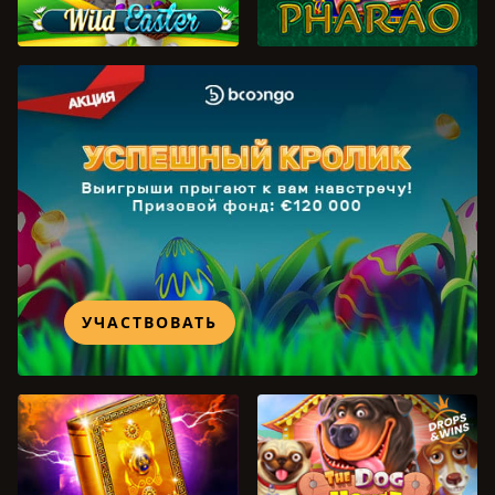
ДЕМО
ДЕМО
УЧАСТВОВАТЬ