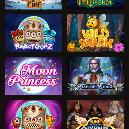
ДЕМО
ДЕМО
ДЕМО
ДЕМО
ДЕМО
ДЕМО