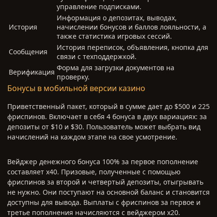
управление подписками.
Информация о депозитах, выводах,
История
начислении бонусов и баллов лояльности, а
также статистика игровых сессий.
История переписок, объявления, кнопка для
Сообщения
связи с техподдержкой.
Форма для загрузки документов на
Верификация
проверку.
Бонусы в мобильной версии казино
Приветственный пакет, который в сумме дает до $500 и 225
фриспинов. Включает в себя 4 бонуса в двух вариациях: за
депозиты от $10 и $30. Пользователь может выбрать вид
начислений на каждом этапе на свое усмотрение.
Вейджер денежного бонуса 100% за первое пополнение
составляет х40. Призовые, полученные с помощью
фриспинов за второй и четвертый депозиты, отыгрывать
не нужно. Они поступают на основной баланс и становится
доступны для вывода. Выплаты с фриспинов за первое и
третье пополнения начисляются с вейджером х20.