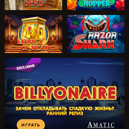
ДЕМО
ДЕМО
ДЕМО
ДЕМО
ИГРАТЬ