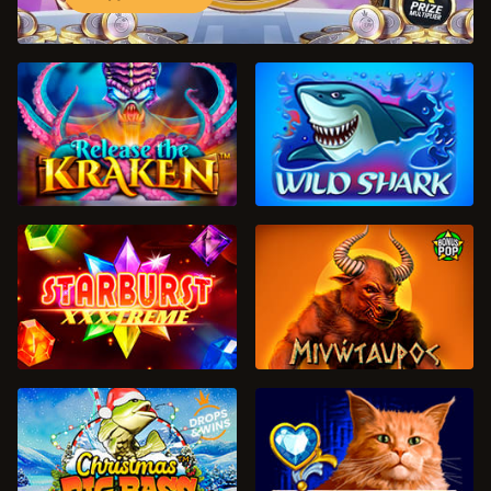
ДЕМО
ДЕМО
ДЕМО
ДЕМО