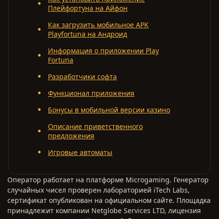
Плейфортуна на Айфон
Как загрузить мобильное APK
Playfortuna на Андроид
Информация о приложении Play
Fortuna
Разработчики софта
Функционал приложения
Бонусы в мобильной версии казино
Описание приветственного
предложения
Игровые автоматы
Оператор работает на платформе Microgaming. Генератор
случайных чисел проверен лабораторией iTech Labs,
сертификат опубликован на официальном сайте. Площадка
принадлежит компании Netglobe Services LTD, лицензия