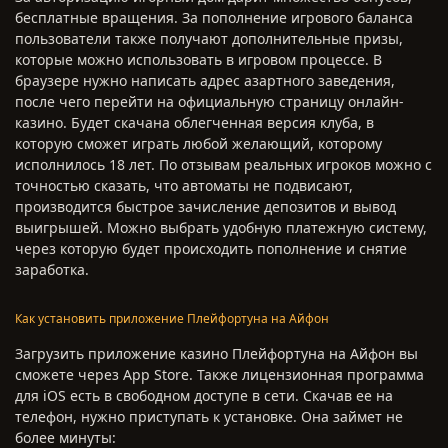
бесплатные вращения. За пополнение игрового баланса
пользователи также получают дополнительные призы,
которые можно использовать в игровом процессе. В
браузере нужно написать адрес азартного заведения,
после чего перейти на официальную страницу онлайн-
казино. Будет скачана облегченная версия клуба, в
которую сможет играть любой желающий, которому
исполнилось 18 лет. По отзывам реальных игроков можно с
точностью сказать, что автоматы не подвисают,
производится быстрое зачисление депозитов и вывод
выигрышей. Можно выбрать удобную платежную систему,
через которую будет происходить пополнение и снятие
заработка.
Как установить приложение Плейфортуна на Айфон
Загрузить приложение казино Плейфортуна на Айфон вы
сможете через App Store. Также лицензионная программа
для iOS есть в свободном доступе в сети. Скачав ее на
телефон, нужно приступать к установке. Она займет не
более минуты: