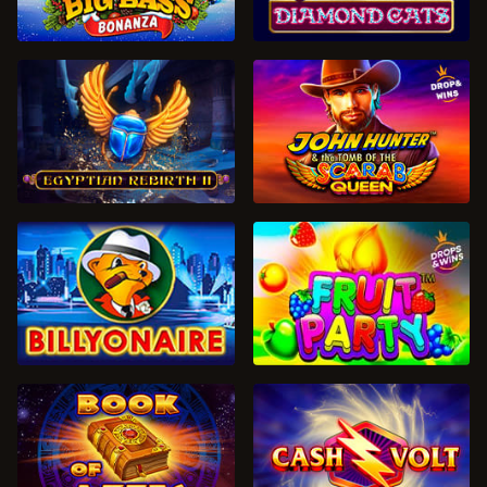
ДЕМО
ДЕМО
ДЕМО
ДЕМО
ДЕМО
ДЕМО