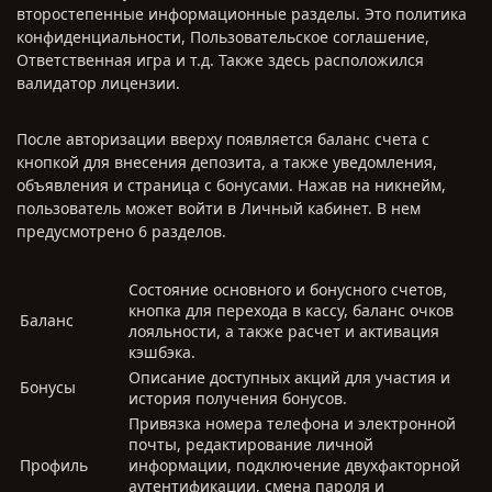
второстепенные информационные разделы. Это политика
конфиденциальности, Пользовательское соглашение,
Ответственная игра и т.д. Также здесь расположился
валидатор лицензии.
После авторизации вверху появляется баланс счета с
кнопкой для внесения депозита, а также уведомления,
объявления и страница с бонусами. Нажав на никнейм,
пользователь может войти в Личный кабинет. В нем
предусмотрено 6 разделов.
Состояние основного и бонусного счетов,
кнопка для перехода в кассу, баланс очков
Баланс
лояльности, а также расчет и активация
кэшбэка.
Описание доступных акций для участия и
Бонусы
история получения бонусов.
Привязка номера телефона и электронной
почты, редактирование личной
Профиль
информации, подключение двухфакторной
аутентификации, смена пароля и