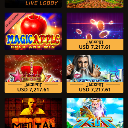
ДЕМО
ДЕМО
USD 7,217.61
ДЕМО
ДЕМО
USD 7,217.61
USD 7,217.61