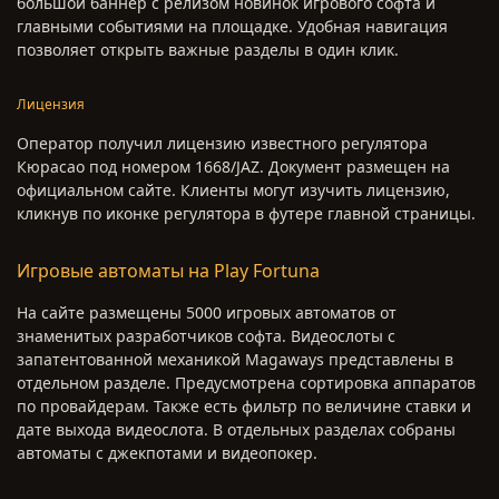
большой баннер с релизом новинок игрового софта и
главными событиями на площадке. Удобная навигация
позволяет открыть важные разделы в один клик.
Лицензия
Оператор получил лицензию известного регулятора
Кюрасао под номером 1668/JAZ. Документ размещен на
официальном сайте. Клиенты могут изучить лицензию,
кликнув по иконке регулятора в футере главной страницы.
Игровые автоматы на Play Fortuna
На сайте размещены 5000 игровых автоматов от
знаменитых разработчиков софта. Видеослоты с
запатентованной механикой Magaways представлены в
отдельном разделе. Предусмотрена сортировка аппаратов
по провайдерам. Также есть фильтр по величине ставки и
дате выхода видеослота. В отдельных разделах собраны
автоматы с джекпотами и видеопокер.