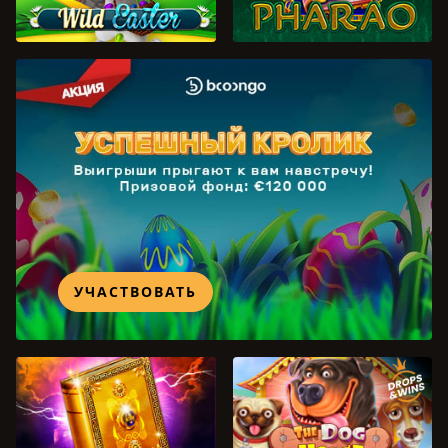
ДЕМО
ДЕМО
УЧАСТВОВАТЬ