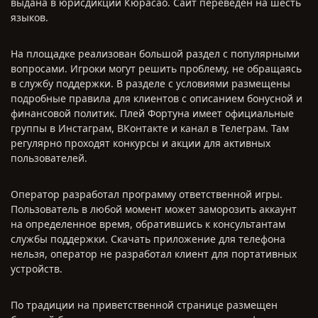
выдана в юрисдикции Кюрасао. Сайт переведен на шесть
языков.
На площадке реализован большой раздел с популярными
вопросами. Игроки могут решить проблему, не обращаясь
в службу поддержки. В разделе с условиями размещены
подробные правила для клиентов с описанием бонусной и
финансовой политик. Плей Фортуна имеет официальные
группы в Инстаграм, ВКонтакте и канал в Телеграм. Там
регулярно проходят конкурсы и акции для активных
пользователей.
Оператор разработал программу ответственной игры.
Пользователь в любой момент может заморозить аккаунт
на определенное время, обратившись к консультантам
службы поддержки. Скачать приложение для телефона
нельзя, оператор не разработал клиент для портативных
устройств.
По традиции на приветственной странице размещен