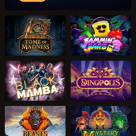
ДЕМО
ДЕМО
ДЕМО
ДЕМО