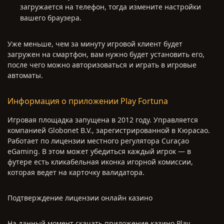
загружается на телефон, тогда измените настройки
вашего браузера.
Уже меньше, чем за минуту игровой клиент будет
загружен на смартфон, вам нужно будет установить его,
после чего можно авторизоваться и играть в игровые
автоматы.
Информация о приложении Play Fortuna
Игровая площадка запущена в 2012 году. Управляется
компанией Globonet B.V., зарегистрированной в Кюрасао.
Работает по лицензии местного регулятора Curaçao
eGaming. В этом может убедиться каждый игрок — в
футере есть кликабельная иконка игорной комиссии,
которая ведет на карточку валидатора.
Подтверждение лицензии онлайн казино
На данный момент скачать приложение казино Play