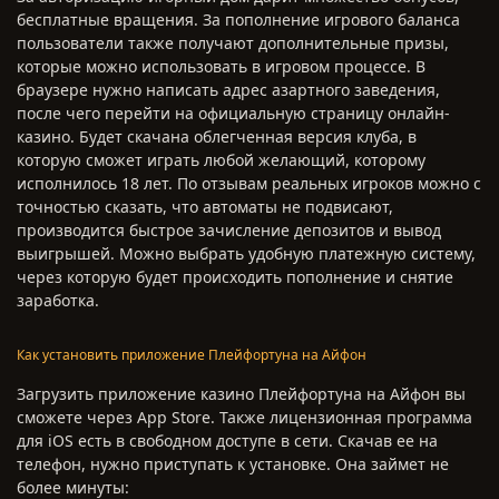
бесплатные вращения. За пополнение игрового баланса
пользователи также получают дополнительные призы,
которые можно использовать в игровом процессе. В
браузере нужно написать адрес азартного заведения,
после чего перейти на официальную страницу онлайн-
казино. Будет скачана облегченная версия клуба, в
которую сможет играть любой желающий, которому
исполнилось 18 лет. По отзывам реальных игроков можно с
точностью сказать, что автоматы не подвисают,
производится быстрое зачисление депозитов и вывод
выигрышей. Можно выбрать удобную платежную систему,
через которую будет происходить пополнение и снятие
заработка.
Как установить приложение Плейфортуна на Айфон
Загрузить приложение казино Плейфортуна на Айфон вы
сможете через App Store. Также лицензионная программа
для iOS есть в свободном доступе в сети. Скачав ее на
телефон, нужно приступать к установке. Она займет не
более минуты: