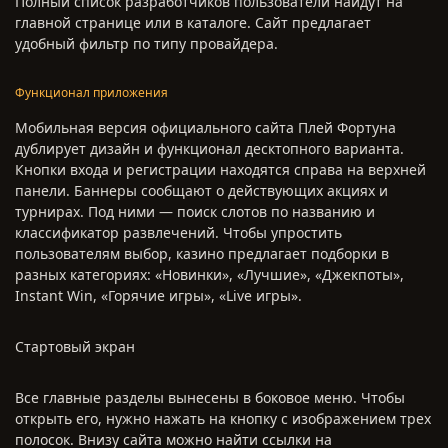
Полный список разработчиков пользователи найдут на
главной странице или в каталоге. Сайт предлагает
удобный фильтр по типу провайдера.
Функционал приложения
Мобильная версия официального сайта Плей Фортуна
дублирует дизайн и функционал десктопного варианта.
Кнопки входа и регистрации находятся справа на верхней
панели. Баннеры сообщают о действующих акциях и
турнирах. Под ними — поиск слотов по названию и
классификатор развлечений. Чтобы упростить
пользователям выбор, казино предлагает подборки в
разных категориях: «Новинки», «Лучшие», «Джекпоты»,
Instant Win, «Горячие игры», «Live игры».
Стартовый экран
Все главные разделы вынесены в боковое меню. Чтобы
открыть его, нужно нажать на кнопку с изображением трех
полосок. Внизу сайта можно найти ссылки на