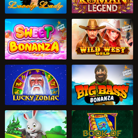
ДЕМО
ДЕМО
ДЕМО
ДЕМО
ДЕМО
ДЕМО