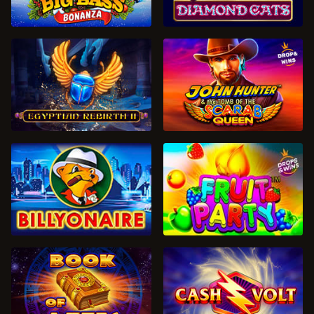
ДЕМО
ДЕМО
ДЕМО
ДЕМО
ДЕМО
ДЕМО