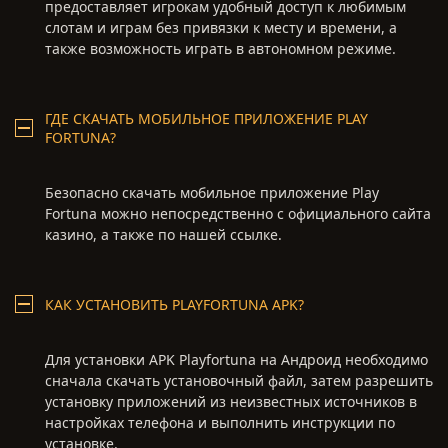
предоставляет игрокам удобный доступ к любимым
слотам и играм без привязки к месту и времени, а
также возможность играть в автономном режиме.
ГДЕ СКАЧАТЬ МОБИЛЬНОЕ ПРИЛОЖЕНИЕ PLAY
FORTUNA?
Безопасно скачать мобильное приложение Play
Fortuna можно непосредственно с официального сайта
казино, а также по нашей ссылке.
КАК УСТАНОВИТЬ PLAYFORTUNA APK?
Для установки APK Playfortuna на Андроид необходимо
сначала скачать установочный файл, затем разрешить
установку приложений из неизвестных источников в
настройках телефона и выполнить инструкции по
установке.