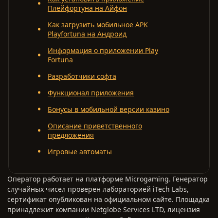
Плейфортуна на Айфон
Как загрузить мобильное APK
Playfortuna на Андроид
Информация о приложении Play
Fortuna
Разработчики софта
Функционал приложения
Бонусы в мобильной версии казино
Описание приветственного
предложения
Игровые автоматы
Оператор работает на платформе Microgaming. Генератор
случайных чисел проверен лабораторией iTech Labs,
сертификат опубликован на официальном сайте. Площадка
принадлежит компании Netglobe Services LTD, лицензия