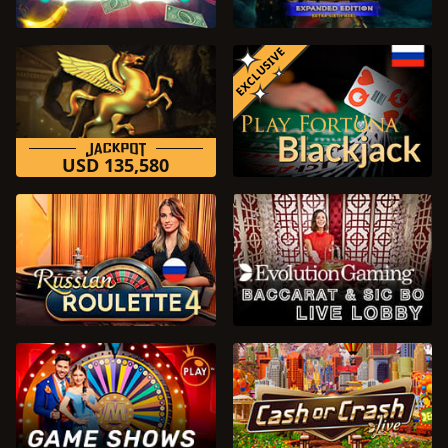
ДЕМО
ДЕМО
ДЕМО
USD 135,580