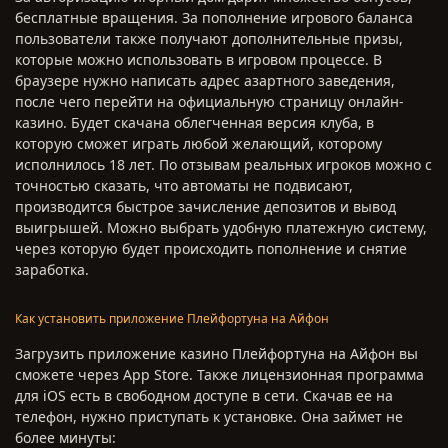
бесплатные вращения. За пополнение игрового баланса
пользователи также получают дополнительные призы,
которые можно использовать в игровом процессе. В
браузере нужно написать адрес азартного заведения,
после чего перейти на официальную страницу онлайн-
казино. Будет скачана облегченная версия клуба, в
которую сможет играть любой желающий, которому
исполнилось 18 лет. По отзывам реальных игроков можно с
точностью сказать, что автоматы не подвисают,
производится быстрое зачисление депозитов и вывод
выигрышей. Можно выбрать удобную платежную систему,
через которую будет происходить пополнение и снятие
заработка.
Как установить приложение Плейфортуна на Айфон
Загрузить приложение казино Плейфортуна на Айфон вы
сможете через App Store. Также лицензионная программа
для iOS есть в свободном доступе в сети. Скачав ее на
телефон, нужно приступать к установке. Она займет не
более минуты: