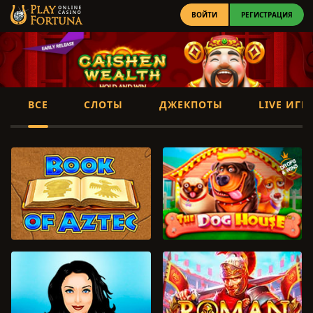
ВОЙТИ
РЕГИСТРАЦИЯ
ВСЕ
СЛОТЫ
ДЖЕКПОТЫ
LIVE ИГР
ДЕМО
ДЕМО