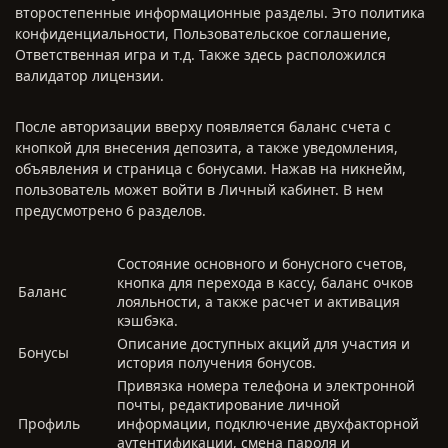
второстепенные информационные разделы. Это политика
конфиденциальности, Пользовательское соглашение,
Ответственная игра и т.д. Также здесь расположился
валидатор лицензии.
После авторизации вверху появляется баланс счета с
кнопкой для внесения депозита, а также уведомления,
объявления и страница с бонусами. Нажав на никнейм,
пользователь может войти в Личный кабинет. В нем
предусмотрено 6 разделов.
Состояние основного и бонусного счетов,
кнопка для перехода в кассу, баланс очков
Баланс
лояльности, а также расчет и активация
кэшбэка.
Описание доступных акций для участия и
Бонусы
история получения бонусов.
Привязка номера телефона и электронной
почты, редактирование личной
Профиль
информации, подключение двухфакторной
аутентификации, смена пароля и