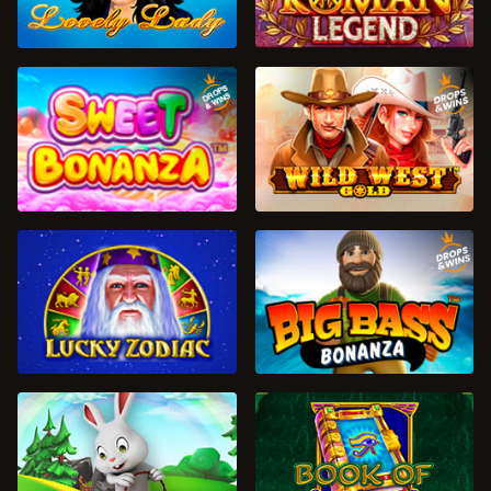
ДЕМО
ДЕМО
ДЕМО
ДЕМО
ДЕМО
ДЕМО