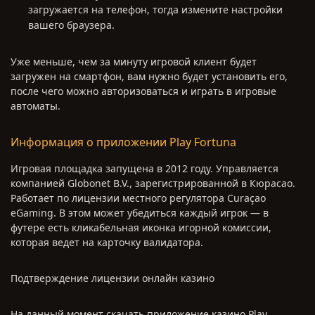
загружается на телефон, тогда измените настройки
вашего браузера.
Уже меньше, чем за минуту игровой клиент будет
загружен на смартфон, вам нужно будет установить его,
после чего можно авторизоваться и играть в игровые
автоматы.
Информация о приложении Play Fortuna
Игровая площадка запущена в 2012 году. Управляется
компанией Globonet B.V., зарегистрированной в Кюрасао.
Работает по лицензии местного регулятора Curaçao
eGaming. В этом может убедиться каждый игрок — в
футере есть кликабельная иконка игорной комиссии,
которая ведет на карточку валидатора.
Подтверждение лицензии онлайн казино
На данный момент скачать приложение казино Play