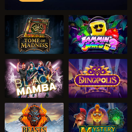
ДЕМО
ДЕМО
ДЕМО
ДЕМО