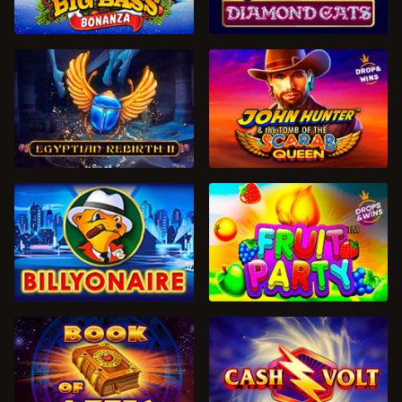
ДЕМО
ДЕМО
ДЕМО
ДЕМО
ДЕМО
ДЕМО