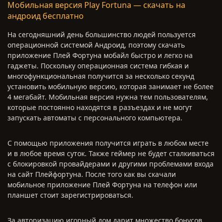
Мобильная версия Play Fortuna — скачать на
андроид бесплатно
На сегодняшний день большинство людей пользуется
операционной системой Андроид, поэтому скачать
приложение Плей Фортуна мобайл быстро и легко на
гаджеты. Поскольку операционная система гибкая и
многофункциональная получится за несколько секунд
установить мобильную версию, которая занимает не более
4 мегабайт. Мобильная версия нужна тем пользователям,
которые постоянно находятся в разъездах и не могут
запускать автоматы с персонального компьютера.
С помощью приложения получится играть в любом месте
и в любое время суток. Также геймер не будет сталкиваться
с блокировкой провайдерами и другими проблемами входа
на сайт Плейфортуна. После того как вы скачали
мобильное приложение Плей Фортуна на телефон или
планшет стоит зарегистрироваться.
За авторизацию игорный дом дарит множество бонусов,