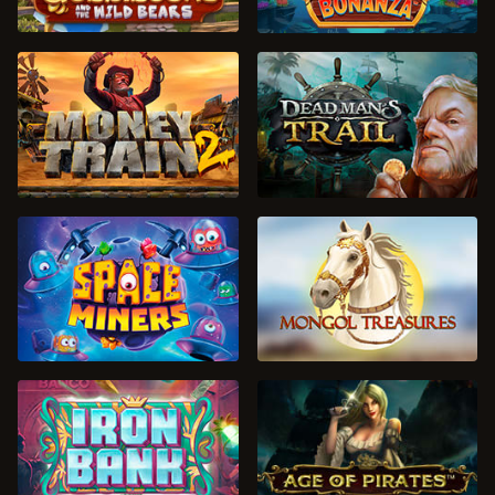
ДЕМО
ДЕМО
ДЕМО
ДЕМО
ДЕМО
ДЕМО