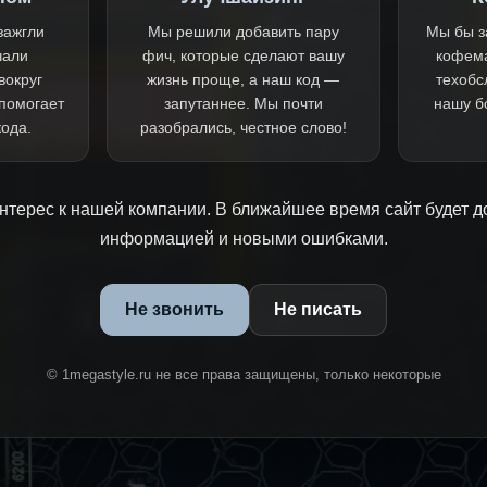
зажгли
Мы решили добавить пару
Мы бы з
чали
фич, которые сделают вашу
кофем
вокруг
жизнь проще, а наш код —
техобс
 помогает
запутаннее. Мы почти
нашу б
кода.
разобрались, честное слово!
нтерес к нашей компании. В ближайшее время сайт будет д
информацией и новыми ошибками.
Не звонить
Не писать
© 1megastyle.ru не все права защищены, только некоторые