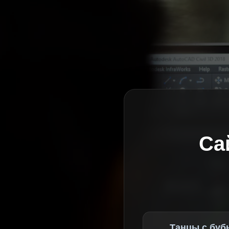
Са
Танцы с буб