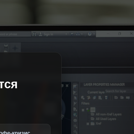
тся
офе-кризис