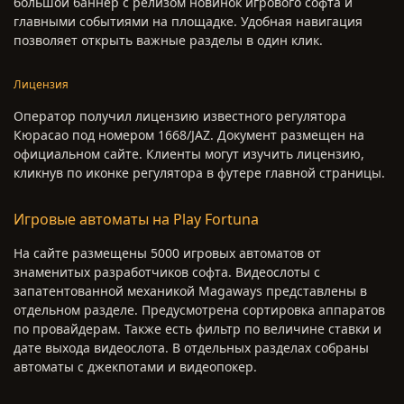
большой баннер с релизом новинок игрового софта и
главными событиями на площадке. Удобная навигация
позволяет открыть важные разделы в один клик.
Лицензия
Оператор получил лицензию известного регулятора
Кюрасао под номером 1668/JAZ. Документ размещен на
официальном сайте. Клиенты могут изучить лицензию,
кликнув по иконке регулятора в футере главной страницы.
Игровые автоматы на Play Fortuna
На сайте размещены 5000 игровых автоматов от
знаменитых разработчиков софта. Видеослоты с
запатентованной механикой Magaways представлены в
отдельном разделе. Предусмотрена сортировка аппаратов
по провайдерам. Также есть фильтр по величине ставки и
дате выхода видеослота. В отдельных разделах собраны
автоматы с джекпотами и видеопокер.