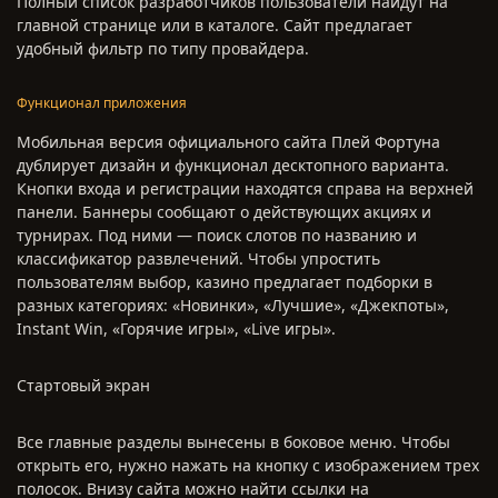
Полный список разработчиков пользователи найдут на
главной странице или в каталоге. Сайт предлагает
удобный фильтр по типу провайдера.
Функционал приложения
Мобильная версия официального сайта Плей Фортуна
дублирует дизайн и функционал десктопного варианта.
Кнопки входа и регистрации находятся справа на верхней
панели. Баннеры сообщают о действующих акциях и
турнирах. Под ними — поиск слотов по названию и
классификатор развлечений. Чтобы упростить
пользователям выбор, казино предлагает подборки в
разных категориях: «Новинки», «Лучшие», «Джекпоты»,
Instant Win, «Горячие игры», «Live игры».
Стартовый экран
Все главные разделы вынесены в боковое меню. Чтобы
открыть его, нужно нажать на кнопку с изображением трех
полосок. Внизу сайта можно найти ссылки на