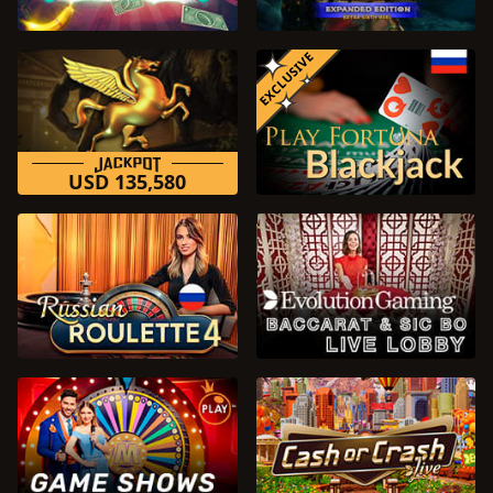
ДЕМО
ДЕМО
ДЕМО
USD 135,580