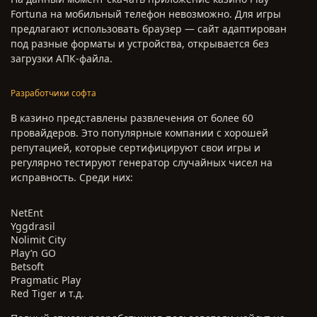
Fortuna на мобильный телефон невозможно. Для игры
предлагают использовать браузер — сайт адаптирован
под разные форматы и устройства, открывается без
загрузки АПК-файла.
Разработчики софта
В казино представлены развлечения от более 60
провайдеров. Это популярные компании с хорошей
репутацией, которые сертифицируют свои игры и
регулярно тестируют генератор случайных чисел на
исправность. Среди них:
NetEnt
Yggdrasil
Nolimit City
Play’n GO
Betsoft
Pragmatic Play
Red Tiger и т.д.