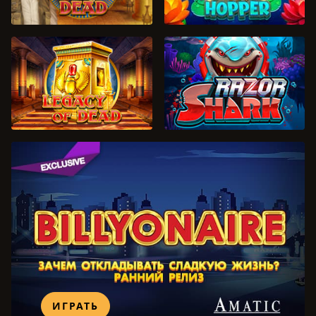
ДЕМО
ДЕМО
ДЕМО
ДЕМО
ИГРАТЬ