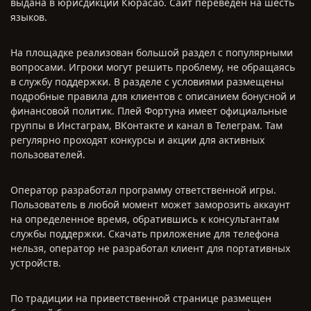
выдана в юрисдикции Кюрасао. Сайт переведен на шесть
языков.
На площадке реализован большой раздел с популярными
вопросами. Игроки могут решить проблему, не обращаясь
в службу поддержки. В разделе с условиями размещены
подробные правила для клиентов с описанием бонусной и
финансовой политик. Плей Фортуна имеет официальные
группы в Инстаграм, ВКонтакте и канал в Телеграм. Там
регулярно проходят конкурсы и акции для активных
пользователей.
Оператор разработал программу ответственной игры.
Пользователь в любой момент может заморозить аккаунт
на определенное время, обратившись к консультантам
службы поддержки. Скачать приложение для телефона
нельзя, оператор не разработал клиент для портативных
устройств.
По традиции на приветственной странице размещен