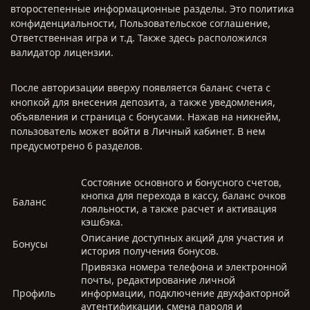
второстепенные информационные разделы. Это политика
конфиденциальности, Пользовательское соглашение,
Ответственная игра и т.д. Также здесь расположился
валидатор лицензии.
После авторизации вверху появляется баланс счета с
кнопкой для внесения депозита, а также уведомления,
объявления и страница с бонусами. Нажав на никнейм,
пользователь может войти в Личный кабинет. В нем
предусмотрено 6 разделов.
Состояние основного и бонусного счетов,
кнопка для перехода в кассу, баланс очков
Баланс
лояльности, а также расчет и активация
кэшбэка.
Описание доступных акций для участия и
Бонусы
история получения бонусов.
Привязка номера телефона и электронной
почты, редактирование личной
Профиль
информации, подключение двухфакторной
аутентификации, смена пароля и