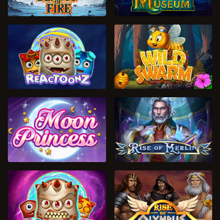
ДЕМО
ДЕМО
ДЕМО
ДЕМО
ДЕМО
ДЕМО