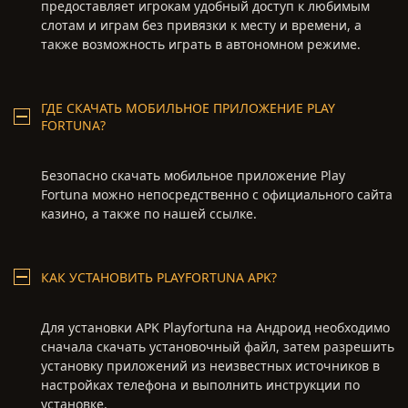
предоставляет игрокам удобный доступ к любимым
слотам и играм без привязки к месту и времени, а
также возможность играть в автономном режиме.
ГДЕ СКАЧАТЬ МОБИЛЬНОЕ ПРИЛОЖЕНИЕ PLAY
FORTUNA?
Безопасно скачать мобильное приложение Play
Fortuna можно непосредственно с официального сайта
казино, а также по нашей ссылке.
КАК УСТАНОВИТЬ PLAYFORTUNA APK?
Для установки APK Playfortuna на Андроид необходимо
сначала скачать установочный файл, затем разрешить
установку приложений из неизвестных источников в
настройках телефона и выполнить инструкции по
установке.