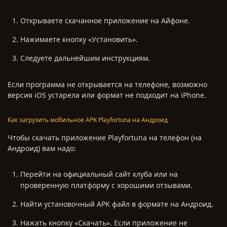
Открываете скачанное приложение на Айфоне.
Нажимаете кнопку «Установить».
Следуете дальнейшим инструкциям.
Если программа не открывается на телефоне, возможно
версия iOS устарела или формат не подходит на iPhone.
Как загрузить мобильное APK Playfortuna на Андроид
Чтобы скачать приложение Playfortuna на телефон (на
Андроид) вам надо:
Перейти на официальный сайт клуба или на
проверенную платформу с хорошими отзывами.
Найти установочный APK файл в формате на Андроид.
Нажать кнопку «Скачать». Если приложение не