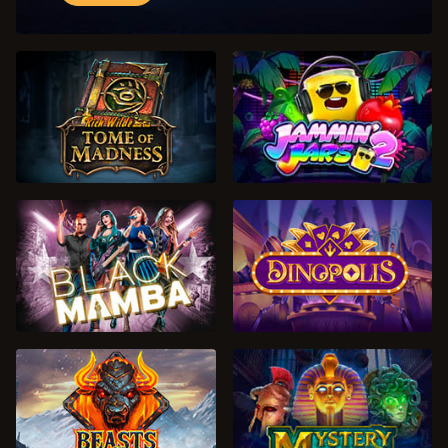
ДЕМО
ДЕМО
ДЕМО
ДЕМО