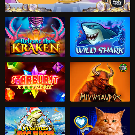
ДЕМО
ДЕМО
ДЕМО
ДЕМО