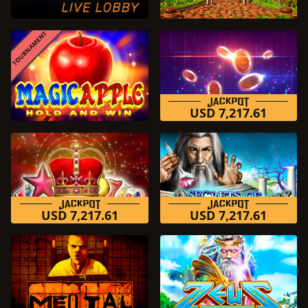
ДЕМО
ДЕМО
USD 7,217.61
ДЕМО
ДЕМО
USD 7,217.61
USD 7,217.61