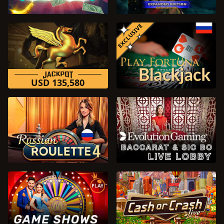
ДЕМО
ДЕМО
ДЕМО
USD 135,580