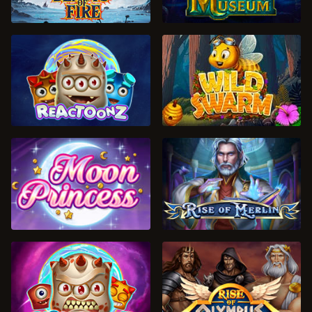
ДЕМО
ДЕМО
ДЕМО
ДЕМО
ДЕМО
ДЕМО