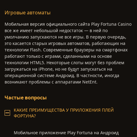
Игровые автоматы
Мобильная версия официального сайта Play Fortuna Casino
все же имеет небольшой недостаток — в ней по
умолчанию запускаются не все игры. В первую очередь,
это касается старых игровых автоматов, работающих на
технологии Flash. Современные браузеры на смартфонах
работают только с играми, сделанными на основе
технологии HTML5. Некоторые слоты могут без проблем
загружаться на iPhone, но не будут запускаться на
операционной системе Андроид. В частности, иногда
возникают проблемы с аппаратами NetEnt.
Частые вопросы
КАКИЕ ПРЕИМУЩЕСТВА У ПРИЛОЖЕНИЯ ПЛЕЙ
ФОРТУНА?
Мобильное приложение Play Fortuna на Андроид