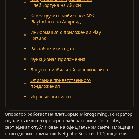
Плейфортуна на Айфон
Как загрузить мобильное APK
Playfortuna на Андроид
Информация о приложении Play
Fortuna
Разработчики софта
Функционал приложения
Бонусы в мобильной версии казино
Описание приветственного
предложения
Игровые автоматы
Оператор работает на платформе Microgaming. Генератор
случайных чисел проверен лабораторией iTech Labs,
сертификат опубликован на официальном сайте. Площадка
принадлежит компании Netglobe Services LTD, лицензия