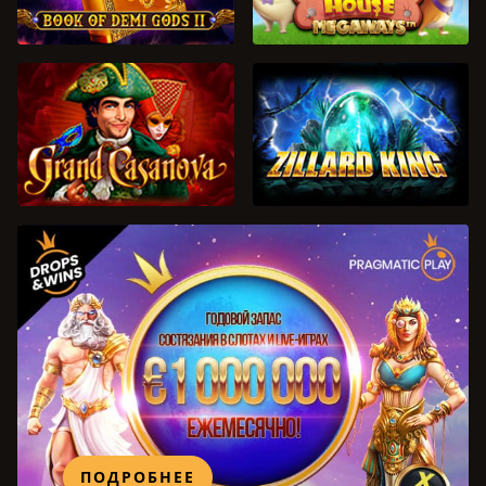
ДЕМО
ДЕМО
ДЕМО
ДЕМО
ПОДРОБНЕЕ