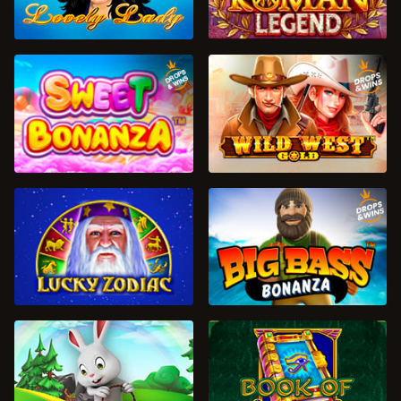
ДЕМО
ДЕМО
ДЕМО
ДЕМО
ДЕМО
ДЕМО