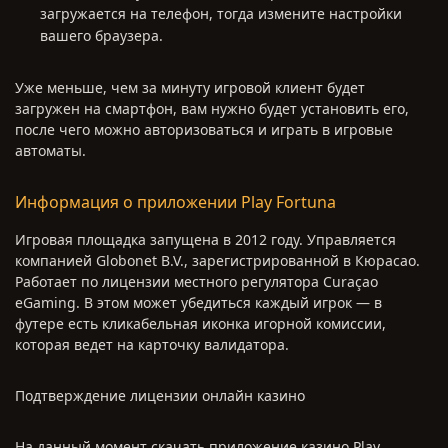
загружается на телефон, тогда измените настройки
вашего браузера.
Уже меньше, чем за минуту игровой клиент будет
загружен на смартфон, вам нужно будет установить его,
после чего можно авторизоваться и играть в игровые
автоматы.
Информация о приложении Play Fortuna
Игровая площадка запущена в 2012 году. Управляется
компанией Globonet B.V., зарегистрированной в Кюрасао.
Работает по лицензии местного регулятора Curaçao
eGaming. В этом может убедиться каждый игрок — в
футере есть кликабельная иконка игорной комиссии,
которая ведет на карточку валидатора.
Подтверждение лицензии онлайн казино
На данный момент скачать приложение казино Play