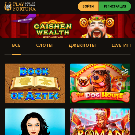
ВОЙТИ
РЕГИСТРАЦИЯ
ВСЕ
СЛОТЫ
ДЖЕКПОТЫ
LIVE ИГР
ДЕМО
ДЕМО