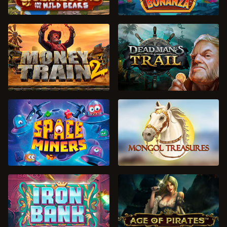
ДЕМО
ДЕМО
ДЕМО
ДЕМО
ДЕМО
ДЕМО