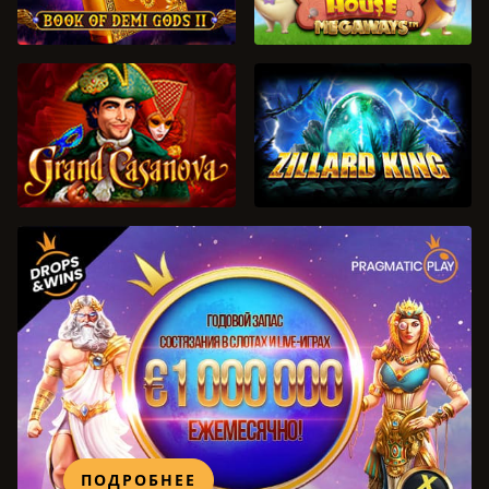
ДЕМО
ДЕМО
ДЕМО
ДЕМО
ПОДРОБНЕЕ