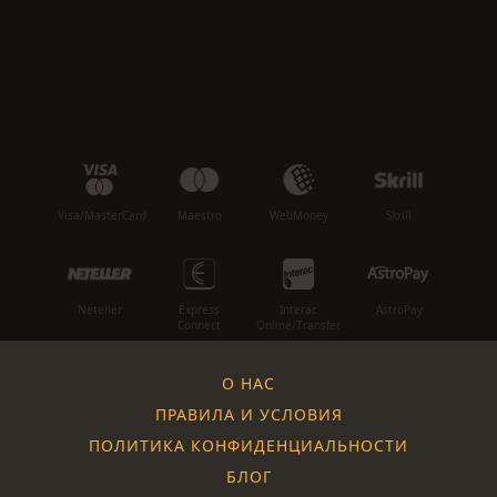
Visa/MasterCard
Maestro
WebMoney
Skrill
Neteller
Express
Interac
AstroPay
Connect
Online/Transfer
О НАС
ПРАВИЛА И УСЛОВИЯ
ПОЛИТИКА КОНФИДЕНЦИАЛЬНОСТИ
БЛОГ