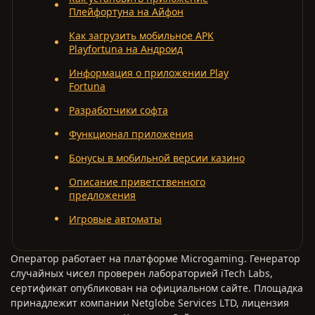
Плейфортуна на Айфон
Как загрузить мобильное APK
Playfortuna на Андроид
Информация о приложении Play
Fortuna
Разработчики софта
Функционал приложения
Бонусы в мобильной версии казино
Описание приветственного
предложения
Игровые автоматы
Оператор работает на платформе Microgaming. Генератор
случайных чисел проверен лабораторией iTech Labs,
сертификат опубликован на официальном сайте. Площадка
принадлежит компании Netglobe Services LTD, лицензия