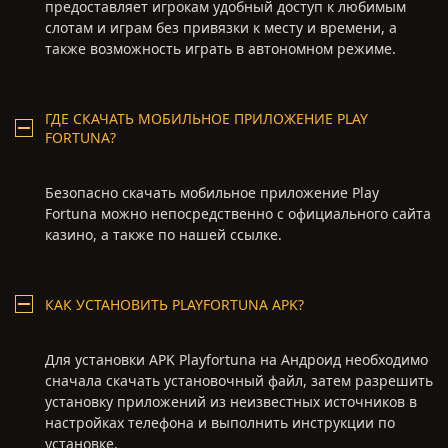
предоставляет игрокам удобный доступ к любимым
слотам и играм без привязки к месту и времени, а
также возможность играть в автономном режиме.
ГДЕ СКАЧАТЬ МОБИЛЬНОЕ ПРИЛОЖЕНИЕ PLAY
FORTUNA?
Безопасно скачать мобильное приложение Play
Fortuna можно непосредственно с официального сайта
казино, а также по нашей ссылке.
КАК УСТАНОВИТЬ PLAYFORTUNA APK?
Для установки APK Playfortuna на Андроид необходимо
сначала скачать установочный файл, затем разрешить
установку приложений из неизвестных источников в
настройках телефона и выполнить инструкции по
установке.