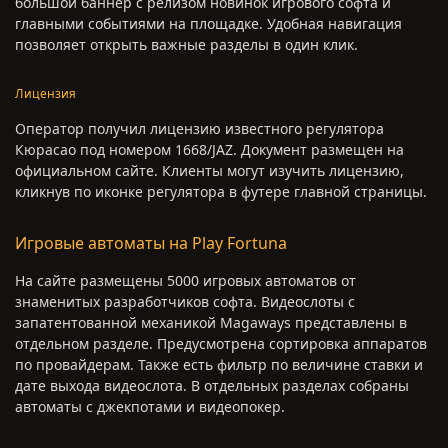
большой баннер с релизом новинок игрового софта и
главными событиями на площадке. Удобная навигация
позволяет открыть важные разделы в один клик.
Лицензия
Оператор получил лицензию известного регулятора
Кюрасао под номером 1668/JAZ. Документ размещен на
официальном сайте. Клиенты могут изучить лицензию,
кликнув по иконке регулятора в футере главной страницы.
Игровые автоматы на Play Fortuna
На сайте размещены 5000 игровых автоматов от
знаменитых разработчиков софта. Видеослоты с
запатентованной механикой Magaways представлены в
отдельном разделе. Предусмотрена сортировка аппаратов
по провайдерам. Также есть фильтр по величине ставки и
дате выхода видеослота. В отдельных разделах собраны
автоматы с джекпотами и видеопокер.