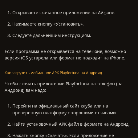
Открываете скачанное приложение на Айфоне.
Нажимаете кнопку «Установить».
Следуете дальнейшим инструкциям.
Если программа не открывается на телефоне, возможно
версия iOS устарела или формат не подходит на iPhone.
Как загрузить мобильное APK Playfortuna на Андроид
Чтобы скачать приложение Playfortuna на телефон (на
Андроид) вам надо:
Перейти на официальный сайт клуба или на
проверенную платформу с хорошими отзывами.
Найти установочный APK файл в формате на Андроид.
Нажать кнопку «Скачать». Если приложение не