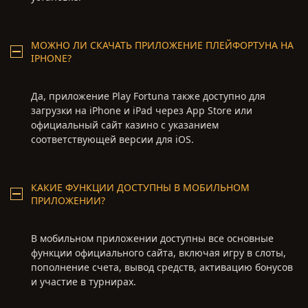
МОЖНО ЛИ СКАЧАТЬ ПРИЛОЖЕНИЕ ПЛЕЙФОРТУНА НА
IPHONE?
Да, приложение Play Fortuna также доступно для
загрузки на iPhone и iPad через App Store или
официальный сайт казино с указанием
соответствующей версии для iOS.
КАКИЕ ФУНКЦИИ ДОСТУПНЫ В МОБИЛЬНОМ
ПРИЛОЖЕНИИ?
В мобильном приложении доступны все основные
функции официального сайта, включая игру в слоты,
пополнение счета, вывод средств, активацию бонусов
и участие в турнирах.