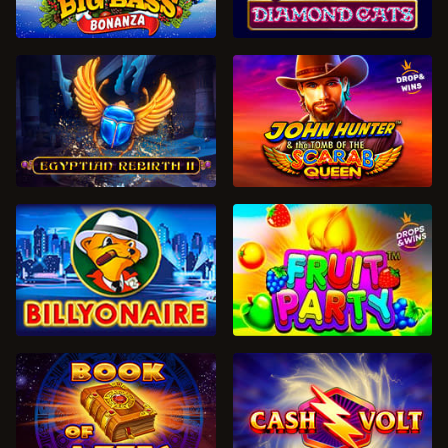
ДЕМО
ДЕМО
ДЕМО
ДЕМО
ДЕМО
ДЕМО