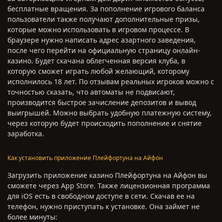
бесплатные вращения. За пополнение игрового баланса
пользователи также получают дополнительные призы,
которые можно использовать в игровом процессе. В
браузере нужно написать адрес азартного заведения,
после чего перейти на официальную страницу онлайн-
казино. Будет скачана облегченная версия клуба, в
которую сможет играть любой желающий, которому
исполнилось 18 лет. По отзывам реальных игроков можно с
точностью сказать, что автоматы не подвисают,
производится быстрое зачисление депозитов и вывод
выигрышей. Можно выбрать удобную платежную систему,
через которую будет происходить пополнение и снятие
заработка.
Как установить приложение Плейфортуна на Айфон
Загрузить приложение казино Плейфортуна на Айфон вы
сможете через App Store. Также лицензионная программа
для iOS есть в свободном доступе в сети. Скачав ее на
телефон, нужно приступать к установке. Она займет не
более минуты: