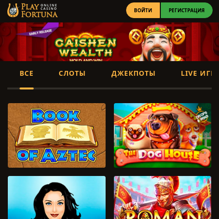
ВОЙТИ
РЕГИСТРАЦИЯ
ВСЕ
СЛОТЫ
ДЖЕКПОТЫ
LIVE ИГР
ДЕМО
ДЕМО