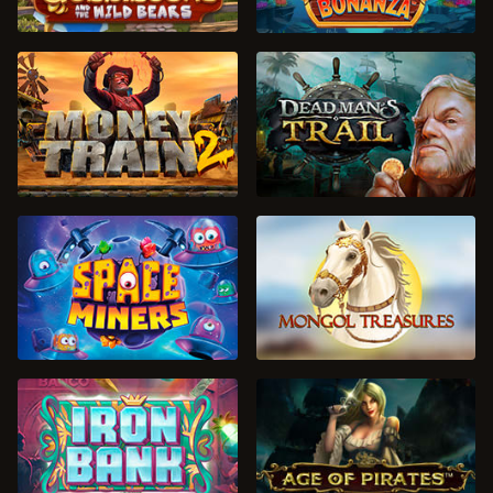
ДЕМО
ДЕМО
ДЕМО
ДЕМО
ДЕМО
ДЕМО