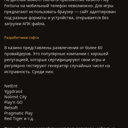
Fortuna на мобильный телефон невозможно. Для игры
предлагают использовать браузер — сайт адаптирован
под разные форматы и устройства, открывается без
загрузки АПК-файла.
Разработчики софта
В казино представлены развлечения от более 60
провайдеров. Это популярные компании с хорошей
репутацией, которые сертифицируют свои игры и
регулярно тестируют генератор случайных чисел на
исправность. Среди них:
NetEnt
Yggdrasil
Nolimit City
Play’n GO
Betsoft
Pragmatic Play
Red Tiger и т.д.