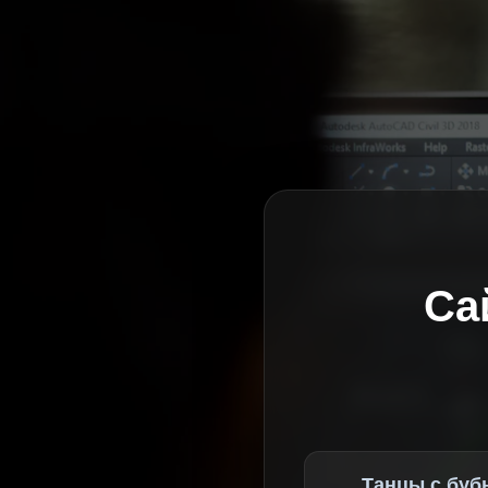
Са
Танцы с буб