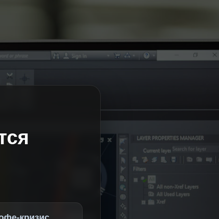
тся
офе-кризис