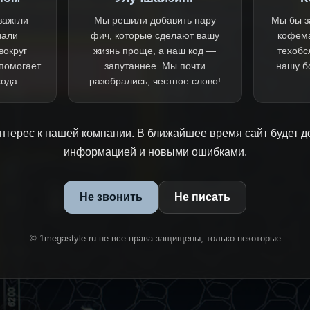
зажгли
Мы решили добавить пару
Мы бы з
чали
фич, которые сделают вашу
кофем
вокруг
жизнь проще, а наш код —
техобс
 помогает
запутаннее. Мы почти
нашу б
кода.
разобрались, честное слово!
нтерес к нашей компании. В ближайшее время сайт будет д
информацией и новыми ошибками.
Не звонить
Не писать
© 1megastyle.ru не все права защищены, только некоторые