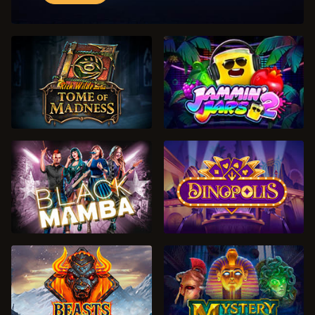
ДЕМО
ДЕМО
ДЕМО
ДЕМО