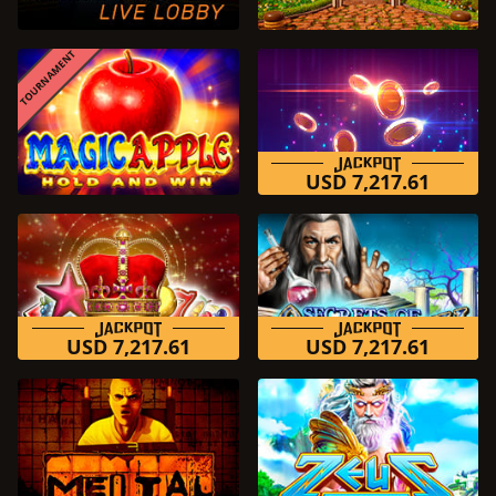
ДЕМО
ДЕМО
USD 7,217.61
ДЕМО
ДЕМО
USD 7,217.61
USD 7,217.61