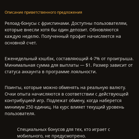
Описание приветственного предложения
Релоад-бонусы с фриспинами. Доступны пользователям,
которые внесли хотя бы один депозит. Обновляются
каждую неделю. Полученный профит начисляется на
основной счет.
Еженедельный кэшбэк, составляющий 4-7% от проигрыша.
Минимальная сумма для выплаты — $1. Размер зависит от
статуса аккаунта в программе лояльности.
Поинты, которые можно обменять на реальную валюту.
Очки опыта начисляются в соответствии с действующей
контрибуцией игр. Подлежат обмену, когда наберется
минимум 250 единиц. На курс влияет текущий уровень
пользователя.
Специальных бонусов для тех, кто играет с
мобильного, не предусмотрено.