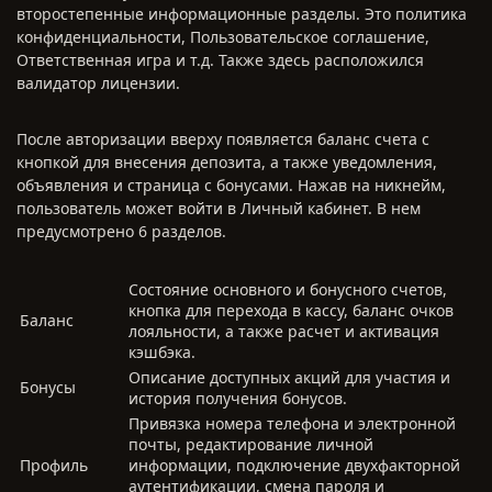
второстепенные информационные разделы. Это политика
конфиденциальности, Пользовательское соглашение,
Ответственная игра и т.д. Также здесь расположился
валидатор лицензии.
После авторизации вверху появляется баланс счета с
кнопкой для внесения депозита, а также уведомления,
объявления и страница с бонусами. Нажав на никнейм,
пользователь может войти в Личный кабинет. В нем
предусмотрено 6 разделов.
Состояние основного и бонусного счетов,
кнопка для перехода в кассу, баланс очков
Баланс
лояльности, а также расчет и активация
кэшбэка.
Описание доступных акций для участия и
Бонусы
история получения бонусов.
Привязка номера телефона и электронной
почты, редактирование личной
Профиль
информации, подключение двухфакторной
аутентификации, смена пароля и