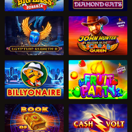
ДЕМО
ДЕМО
ДЕМО
ДЕМО
ДЕМО
ДЕМО