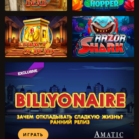
ДЕМО
ДЕМО
ДЕМО
ДЕМО
ИГРАТЬ