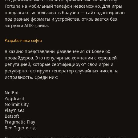
Fortuna на мобильный телефон невозможно. Для игры
предлагают использовать браузер — сайт адаптирован
под разные форматы и устройства, открывается без
загрузки АПК-файла.
Разработчики софта
В казино представлены развлечения от более 60
провайдеров. Это популярные компании с хорошей
репутацией, которые сертифицируют свои игры и
регулярно тестируют генератор случайных чисел на
исправность. Среди них:
NetEnt
Yggdrasil
Nolimit City
Play’n GO
Betsoft
Pragmatic Play
Red Tiger и т.д.