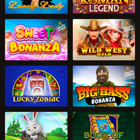
ДЕМО
ДЕМО
ДЕМО
ДЕМО
ДЕМО
ДЕМО