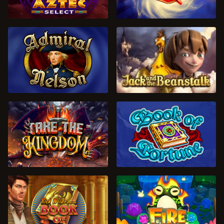
ДЕМО
ДЕМО
ДЕМО
ДЕМО
ДЕМО
ДЕМО