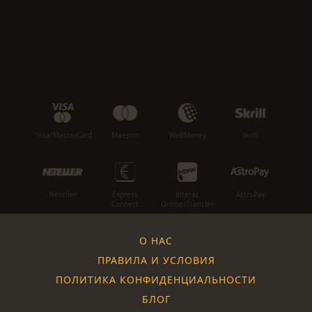
Visa/MasterCard
Maestro
WebMoney
Skrill
Neteller
Express
Interac
AstroPay
Connect
Online/Transfer
О НАС
ПРАВИЛА И УСЛОВИЯ
ПОЛИТИКА КОНФИДЕНЦИАЛЬНОСТИ
БЛОГ