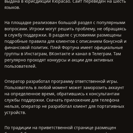
выдана в юрисдикции Кюрасао. Сайт переведен на шесть
языков.
На площадке реализован большой раздел с популярными
вопросами. Игроки могут решить проблему, не обращаясь
в службу поддержки. В разделе с условиями размещены
подробные правила для клиентов с описанием бонусной и
финансовой политик. Плей Фортуна имеет официальные
группы в Инстаграм, ВКонтакте и канал в Телеграм. Там
регулярно проходят конкурсы и акции для активных
пользователей.
Оператор разработал программу ответственной игры.
Пользователь в любой момент может заморозить аккаунт
на определенное время, обратившись к консультантам
службы поддержки. Скачать приложение для телефона
нельзя, оператор не разработал клиент для портативных
устройств.
По традиции на приветственной странице размещен