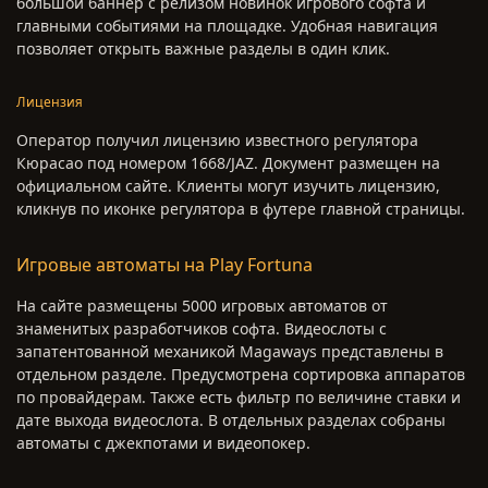
большой баннер с релизом новинок игрового софта и
главными событиями на площадке. Удобная навигация
позволяет открыть важные разделы в один клик.
Лицензия
Оператор получил лицензию известного регулятора
Кюрасао под номером 1668/JAZ. Документ размещен на
официальном сайте. Клиенты могут изучить лицензию,
кликнув по иконке регулятора в футере главной страницы.
Игровые автоматы на Play Fortuna
На сайте размещены 5000 игровых автоматов от
знаменитых разработчиков софта. Видеослоты с
запатентованной механикой Magaways представлены в
отдельном разделе. Предусмотрена сортировка аппаратов
по провайдерам. Также есть фильтр по величине ставки и
дате выхода видеослота. В отдельных разделах собраны
автоматы с джекпотами и видеопокер.