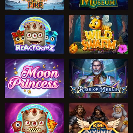
ДЕМО
ДЕМО
ДЕМО
ДЕМО
ДЕМО
ДЕМО