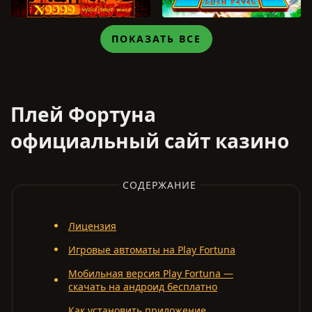
ДЕМО
ДЕМО
ПОКАЗАТЬ ВСЕ
Плей Фортуна
официальный сайт казино
СОДЕРЖАНИЕ
Лицензия
Игровые автоматы на Play Fortuna
Мобильная версия Play Fortuna —
скачать на андроид бесплатно
Как установить приложение