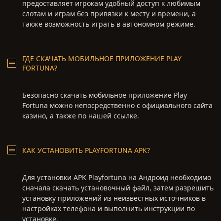
предоставляет игрокам удобный доступ к любимым
слотам и играм без привязки к месту и времени, а
также возможность играть в автономном режиме.
ГДЕ СКАЧАТЬ МОБИЛЬНОЕ ПРИЛОЖЕНИЕ PLAY
FORTUNA?
Безопасно скачать мобильное приложение Play
Fortuna можно непосредственно с официального сайта
казино, а также по нашей ссылке.
КАК УСТАНОВИТЬ PLAYFORTUNA APK?
Для установки APK Playfortuna на Андроид необходимо
сначала скачать установочный файл, затем разрешить
установку приложений из неизвестных источников в
настройках телефона и выполнить инструкции по
установке.