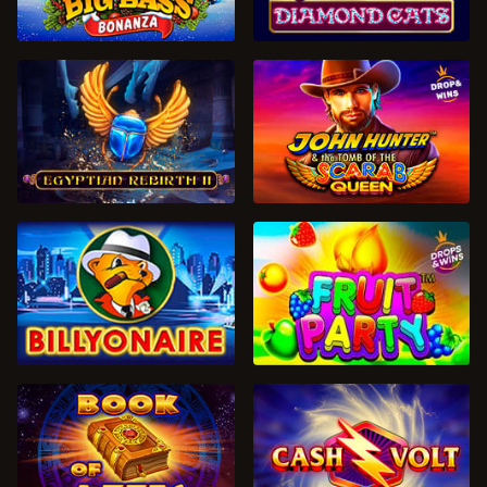
ДЕМО
ДЕМО
ДЕМО
ДЕМО
ДЕМО
ДЕМО