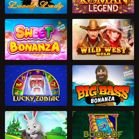
ДЕМО
ДЕМО
ДЕМО
ДЕМО
ДЕМО
ДЕМО