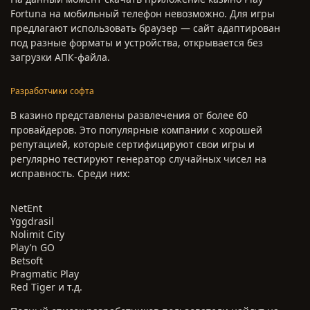
Fortuna на мобильный телефон невозможно. Для игры
предлагают использовать браузер — сайт адаптирован
под разные форматы и устройства, открывается без
загрузки АПК-файла.
Разработчики софта
В казино представлены развлечения от более 60
провайдеров. Это популярные компании с хорошей
репутацией, которые сертифицируют свои игры и
регулярно тестируют генератор случайных чисел на
исправность. Среди них:
NetEnt
Yggdrasil
Nolimit City
Play’n GO
Betsoft
Pragmatic Play
Red Tiger и т.д.