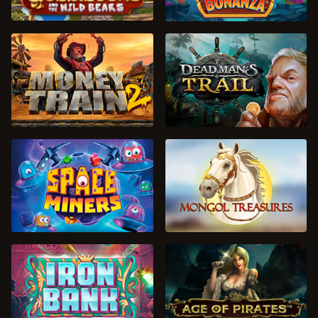
ДЕМО
ДЕМО
ДЕМО
ДЕМО
ДЕМО
ДЕМО