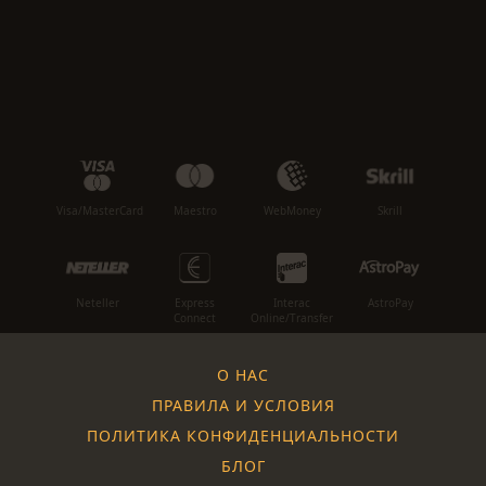
Visa/MasterCard
Maestro
WebMoney
Skrill
Neteller
Express
Interac
AstroPay
Connect
Online/Transfer
О НАС
ПРАВИЛА И УСЛОВИЯ
ПОЛИТИКА КОНФИДЕНЦИАЛЬНОСТИ
БЛОГ