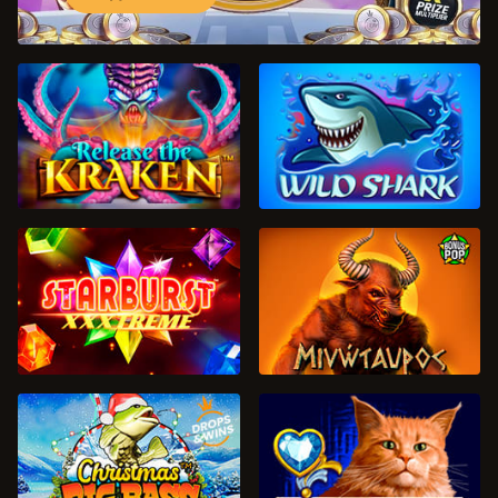
ДЕМО
ДЕМО
ДЕМО
ДЕМО