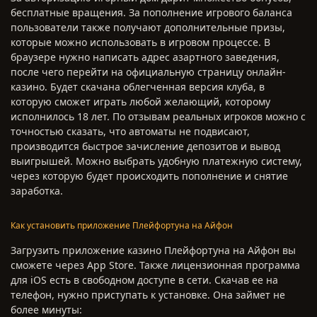
бесплатные вращения. За пополнение игрового баланса
пользователи также получают дополнительные призы,
которые можно использовать в игровом процессе. В
браузере нужно написать адрес азартного заведения,
после чего перейти на официальную страницу онлайн-
казино. Будет скачана облегченная версия клуба, в
которую сможет играть любой желающий, которому
исполнилось 18 лет. По отзывам реальных игроков можно с
точностью сказать, что автоматы не подвисают,
производится быстрое зачисление депозитов и вывод
выигрышей. Можно выбрать удобную платежную систему,
через которую будет происходить пополнение и снятие
заработка.
Как установить приложение Плейфортуна на Айфон
Загрузить приложение казино Плейфортуна на Айфон вы
сможете через App Store. Также лицензионная программа
для iOS есть в свободном доступе в сети. Скачав ее на
телефон, нужно приступать к установке. Она займет не
более минуты: