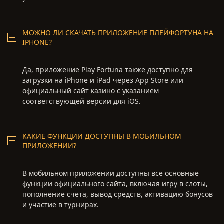
МОЖНО ЛИ СКАЧАТЬ ПРИЛОЖЕНИЕ ПЛЕЙФОРТУНА НА
IPHONE?
Да, приложение Play Fortuna также доступно для
загрузки на iPhone и iPad через App Store или
официальный сайт казино с указанием
соответствующей версии для iOS.
КАКИЕ ФУНКЦИИ ДОСТУПНЫ В МОБИЛЬНОМ
ПРИЛОЖЕНИИ?
В мобильном приложении доступны все основные
функции официального сайта, включая игру в слоты,
пополнение счета, вывод средств, активацию бонусов
и участие в турнирах.