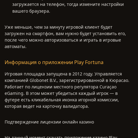
загружается на телефон, тогда измените настройки
вашего браузера.
Уже меньше, чем за минуту игровой клиент будет
загружен на смартфон, вам нужно будет установить его,
после чего можно авторизоваться и играть в игровые
автоматы.
Информация о приложении Play Fortuna
Игровая площадка запущена в 2012 году. Управляется
компанией Globonet B.V., зарегистрированной в Кюрасао.
Работает по лицензии местного регулятора Curaçao
eGaming. В этом может убедиться каждый игрок — в
футере есть кликабельная иконка игорной комиссии,
которая ведет на карточку валидатора.
Подтверждение лицензии онлайн казино
На данный момент скачать приложение казино Play