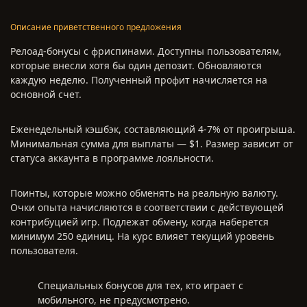
Описание приветственного предложения
Релоад-бонусы с фриспинами. Доступны пользователям,
которые внесли хотя бы один депозит. Обновляются
каждую неделю. Полученный профит начисляется на
основной счет.
Еженедельный кэшбэк, составляющий 4-7% от проигрыша.
Минимальная сумма для выплаты — $1. Размер зависит от
статуса аккаунта в программе лояльности.
Поинты, которые можно обменять на реальную валюту.
Очки опыта начисляются в соответствии с действующей
контрибуцией игр. Подлежат обмену, когда наберется
минимум 250 единиц. На курс влияет текущий уровень
пользователя.
Специальных бонусов для тех, кто играет с
мобильного, не предусмотрено.