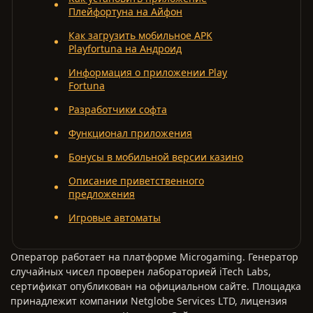
Плейфортуна на Айфон
Как загрузить мобильное APK
Playfortuna на Андроид
Информация о приложении Play
Fortuna
Разработчики софта
Функционал приложения
Бонусы в мобильной версии казино
Описание приветственного
предложения
Игровые автоматы
Оператор работает на платформе Microgaming. Генератор
случайных чисел проверен лабораторией iTech Labs,
сертификат опубликован на официальном сайте. Площадка
принадлежит компании Netglobe Services LTD, лицензия