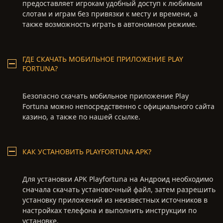
предоставляет игрокам удобный доступ к любимым
слотам и играм без привязки к месту и времени, а
также возможность играть в автономном режиме.
ГДЕ СКАЧАТЬ МОБИЛЬНОЕ ПРИЛОЖЕНИЕ PLAY
FORTUNA?
Безопасно скачать мобильное приложение Play
Fortuna можно непосредственно с официального сайта
казино, а также по нашей ссылке.
КАК УСТАНОВИТЬ PLAYFORTUNA APK?
Для установки APK Playfortuna на Андроид необходимо
сначала скачать установочный файл, затем разрешить
установку приложений из неизвестных источников в
настройках телефона и выполнить инструкции по
установке.