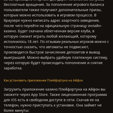
бесплатные вращения. За пополнение игрового баланса
пользователи также получают дополнительные призы,
которые можно использовать в игровом процессе. В
браузере нужно написать адрес азартного заведения,
после чего перейти на официальную страницу онлайн-
казино. Будет скачана облегченная версия клуба, в
которую сможет играть любой желающий, которому
исполнилось 18 лет. По отзывам реальных игроков можно с
точностью сказать, что автоматы не подвисают,
производится быстрое зачисление депозитов и вывод
выигрышей. Можно выбрать удобную платежную систему,
через которую будет происходить пополнение и снятие
заработка.
Как установить приложение Плейфортуна на Айфон
Загрузить приложение казино Плейфортуна на Айфон вы
сможете через App Store. Также лицензионная программа
для iOS есть в свободном доступе в сети. Скачав ее на
телефон, нужно приступать к установке. Она займет не
более минуты: