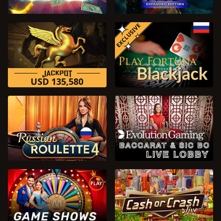
ДЕМО
ДЕМО
ДЕМО
USD 135,580