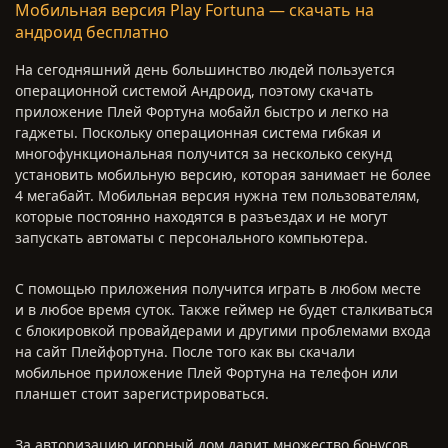
Мобильная версия Play Fortuna — скачать на
андроид бесплатно
На сегодняшний день большинство людей пользуется
операционной системой Андроид, поэтому скачать
приложение Плей Фортуна мобайл быстро и легко на
гаджеты. Поскольку операционная система гибкая и
многофункциональная получится за несколько секунд
установить мобильную версию, которая занимает не более
4 мегабайт. Мобильная версия нужна тем пользователям,
которые постоянно находятся в разъездах и не могут
запускать автоматы с персонального компьютера.
С помощью приложения получится играть в любом месте
и в любое время суток. Также геймер не будет сталкиваться
с блокировкой провайдерами и другими проблемами входа
на сайт Плейфортуна. После того как вы скачали
мобильное приложение Плей Фортуна на телефон или
планшет стоит зарегистрироваться.
За авторизацию игорный дом дарит множество бонусов,