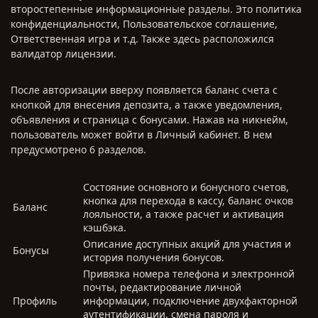
второстепенные информационные разделы. Это политика
конфиденциальности, Пользовательское соглашение,
Ответственная игра и т.д. Также здесь расположился
валидатор лицензии.
После авторизации вверху появляется баланс счета с
кнопкой для внесения депозита, а также уведомления,
объявления и страница с бонусами. Нажав на никнейм,
пользователь может войти в Личный кабинет. В нем
предусмотрено 6 разделов.
Состояние основного и бонусного счетов,
кнопка для перехода в кассу, баланс очков
Баланс
лояльности, а также расчет и активация
кэшбэка.
Описание доступных акций для участия и
Бонусы
история получения бонусов.
Привязка номера телефона и электронной
почты, редактирование личной
Профиль
информации, подключение двухфакторной
аутентификации, смена пароля и