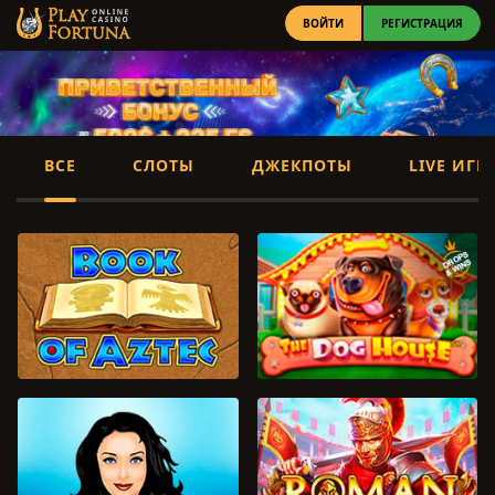
ВОЙТИ
РЕГИСТРАЦИЯ
ВСЕ
СЛОТЫ
ДЖЕКПОТЫ
LIVE ИГР
ДЕМО
ДЕМО