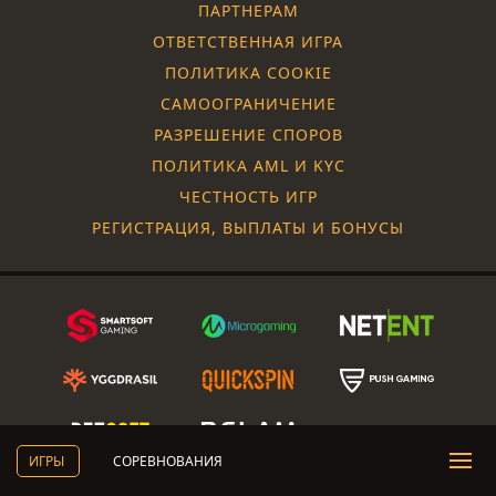
ПАРТНЕРАМ
ОТВЕТСТВЕННАЯ ИГРА
ПОЛИТИКА COOKIE
САМООГРАНИЧЕНИЕ
РАЗРЕШЕНИЕ СПОРОВ
ПОЛИТИКА AML И KYC
ЧЕСТНОСТЬ ИГР
РЕГИСТРАЦИЯ, ВЫПЛАТЫ И БОНУСЫ
ИГРЫ
СОРЕВНОВАНИЯ