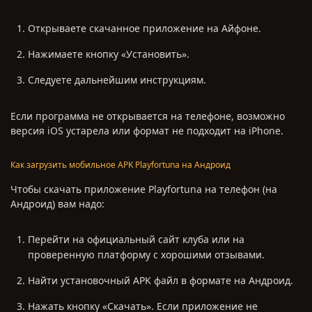
Открываете скачанное приложение на Айфоне.
Нажимаете кнопку «Установить».
Следуете дальнейшим инструкциям.
Если программа не открывается на телефоне, возможно
версия iOS устарела или формат не подходит на iPhone.
Как загрузить мобильное APK Playfortuna на Андроид
Чтобы скачать приложение Playfortuna на телефон (на
Андроид) вам надо:
Перейти на официальный сайт клуба или на
проверенную платформу с хорошими отзывами.
Найти установочный APK файл в формате на Андроид.
Нажать кнопку «Скачать». Если приложение не