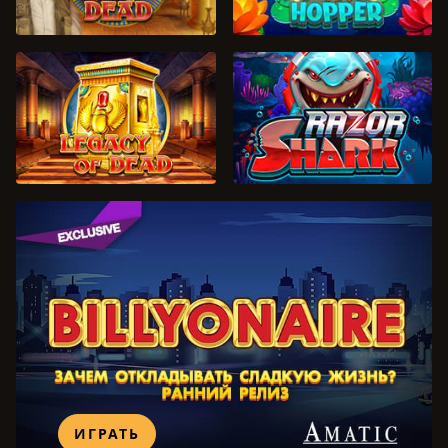
ДЕМО
ДЕМО
ДЕМО
ДЕМО
ИГРАТЬ