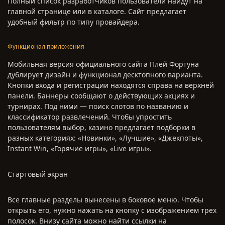
Полный список разработчиков пользователи найдут на
главной странице или в каталоге. Сайт предлагает
удобный фильтр по типу провайдера.
Функционал приложения
Мобильная версия официального сайта Плей Фортуна
дублирует дизайн и функционал десктопного варианта.
Кнопки входа и регистрации находятся справа на верхней
панели. Баннеры сообщают о действующих акциях и
турнирах. Под ними — поиск слотов по названию и
классификатор развлечений. Чтобы упростить
пользователям выбор, казино предлагает подборки в
разных категориях: «Новинки», «Лучшие», «Джекпоты»,
Instant Win, «Горячие игры», «Live игры».
Стартовый экран
Все главные разделы вынесены в боковое меню. Чтобы
открыть его, нужно нажать на кнопку с изображением трех
полосок. Внизу сайта можно найти ссылки на