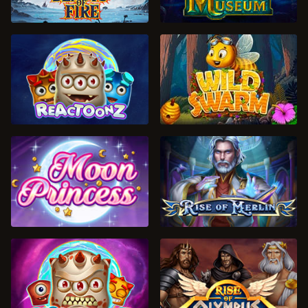
ДЕМО
ДЕМО
ДЕМО
ДЕМО
ДЕМО
ДЕМО