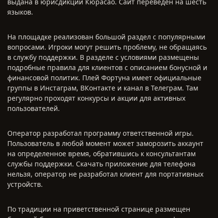
выдана в юрисдикции Кюрасао. Сайт переведен на шесть
языков.
На площадке реализован большой раздел с популярными
вопросами. Игроки могут решить проблему, не обращаясь
в службу поддержки. В разделе с условиями размещены
подробные правила для клиентов с описанием бонусной и
финансовой политик. Плей Фортуна имеет официальные
группы в Инстаграм, ВКонтакте и канал в Телеграм. Там
регулярно проходят конкурсы и акции для активных
пользователей.
Оператор разработал программу ответственной игры.
Пользователь в любой момент может заморозить аккаунт
на определенное время, обратившись к консультантам
службы поддержки. Скачать приложение для телефона
нельзя, оператор не разработал клиент для портативных
устройств.
По традиции на приветственной странице размещен