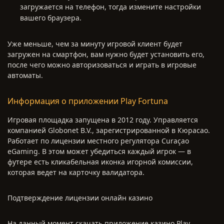
загружается на телефон, тогда измените настройки
вашего браузера.
Уже меньше, чем за минуту игровой клиент будет
загружен на смартфон, вам нужно будет установить его,
после чего можно авторизоваться и играть в игровые
автоматы.
Информация о приложении Play Fortuna
Игровая площадка запущена в 2012 году. Управляется
компанией Globonet B.V., зарегистрированной в Кюрасао.
Работает по лицензии местного регулятора Curaçao
eGaming. В этом может убедиться каждый игрок — в
футере есть кликабельная иконка игорной комиссии,
которая ведет на карточку валидатора.
Подтверждение лицензии онлайн казино
На данный момент скачать приложение казино Play