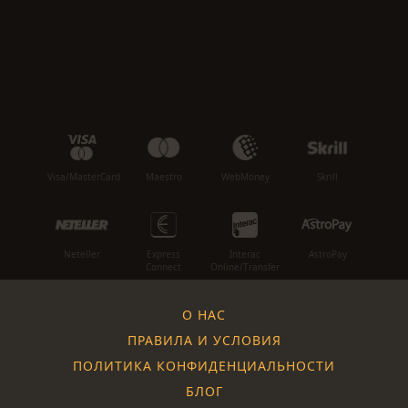
Visa/MasterCard
Maestro
WebMoney
Skrill
Neteller
Express
Interac
AstroPay
Connect
Online/Transfer
О НАС
ПРАВИЛА И УСЛОВИЯ
ПОЛИТИКА КОНФИДЕНЦИАЛЬНОСТИ
БЛОГ