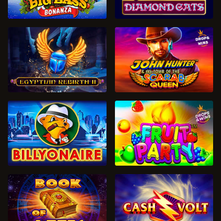
ДЕМО
ДЕМО
ДЕМО
ДЕМО
ДЕМО
ДЕМО