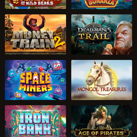
ДЕМО
ДЕМО
ДЕМО
ДЕМО
ДЕМО
ДЕМО