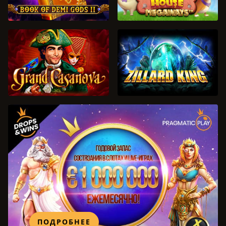
ДЕМО
ДЕМО
ДЕМО
ДЕМО
ПОДРОБНЕЕ