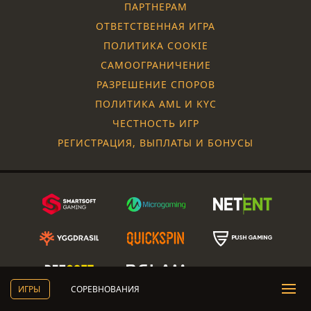
ПАРТНЕРАМ
ОТВЕТСТВЕННАЯ ИГРА
ПОЛИТИКА COOKIE
САМООГРАНИЧЕНИЕ
РАЗРЕШЕНИЕ СПОРОВ
ПОЛИТИКА AML И KYC
ЧЕСТНОСТЬ ИГР
РЕГИСТРАЦИЯ, ВЫПЛАТЫ И БОНУСЫ
ИГРЫ
СОРЕВНОВАНИЯ