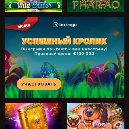
ДЕМО
ДЕМО
УЧАСТВОВАТЬ