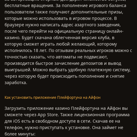
бесплатные вращения. За пополнение игрового баланса
пользователи также получают дополнительные призы,
которые можно использовать в игровом процессе. В
браузере нужно написать адрес азартного заведения,
после чего перейти на официальную страницу онлайн-
казино. Будет скачана облегченная версия клуба, в
которую сможет играть любой желающий, которому
исполнилось 18 лет. По отзывам реальных игроков можно с
точностью сказать, что автоматы не подвисают,
производится быстрое зачисление депозитов и вывод
выигрышей. Можно выбрать удобную платежную систему,
через которую будет происходить пополнение и снятие
заработка.
Как установить приложение Плейфортуна на Айфон
Загрузить приложение казино Плейфортуна на Айфон вы
сможете через App Store. Также лицензионная программа
для iOS есть в свободном доступе в сети. Скачав ее на
телефон, нужно приступать к установке. Она займет не
более минуты: