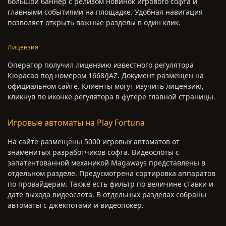
большой баннер с релизом новинок игрового софта и
главными событиями на площадке. Удобная навигация
позволяет открыть важные разделы в один клик.
Лицензия
Оператор получил лицензию известного регулятора
Кюрасао под номером 1668/JAZ. Документ размещен на
официальном сайте. Клиенты могут изучить лицензию,
кликнув по иконке регулятора в футере главной страницы.
Игровые автоматы на Play Fortuna
На сайте размещены 5000 игровых автоматов от
знаменитых разработчиков софта. Видеослоты с
запатентованной механикой Magaways представлены в
отдельном разделе. Предусмотрена сортировка аппаратов
по провайдерам. Также есть фильтр по величине ставки и
дате выхода видеослота. В отдельных разделах собраны
автоматы с джекпотами и видеопокер.