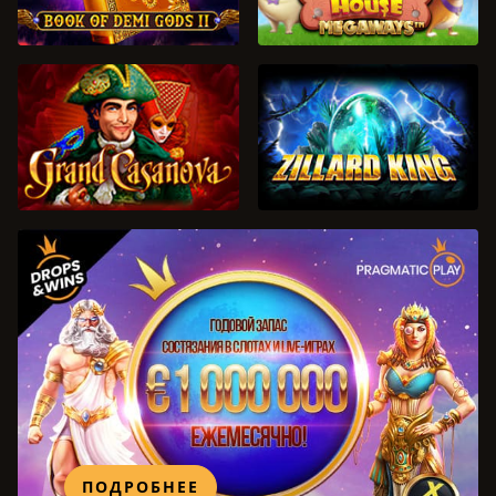
ДЕМО
ДЕМО
ДЕМО
ДЕМО
ПОДРОБНЕЕ