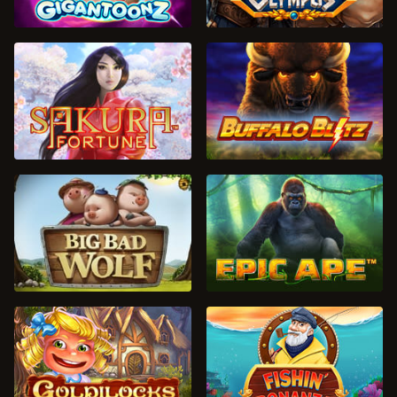
ДЕМО
ДЕМО
ДЕМО
ДЕМО
ДЕМО
ДЕМО