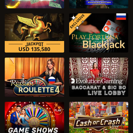
ДЕМО
ДЕМО
ДЕМО
USD 135,580