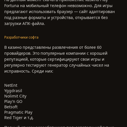
Fortuna на мобильный телефон невозможно. Для игры
предлагают использовать браузер — сайт адаптирован
под разные форматы и устройства, открывается без
загрузки АПК-файла.
Разработчики софта
В казино представлены развлечения от более 60
провайдеров. Это популярные компании с хорошей
репутацией, которые сертифицируют свои игры и
регулярно тестируют генератор случайных чисел на
исправность. Среди них:
NetEnt
Yggdrasil
Nolimit City
Play’n GO
Betsoft
Pragmatic Play
Red Tiger и т.д.