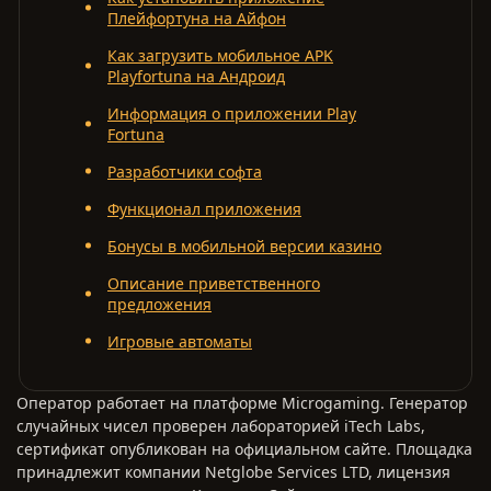
Плейфортуна на Айфон
Как загрузить мобильное APK
Playfortuna на Андроид
Информация о приложении Play
Fortuna
Разработчики софта
Функционал приложения
Бонусы в мобильной версии казино
Описание приветственного
предложения
Игровые автоматы
Оператор работает на платформе Microgaming. Генератор
случайных чисел проверен лабораторией iTech Labs,
сертификат опубликован на официальном сайте. Площадка
принадлежит компании Netglobe Services LTD, лицензия