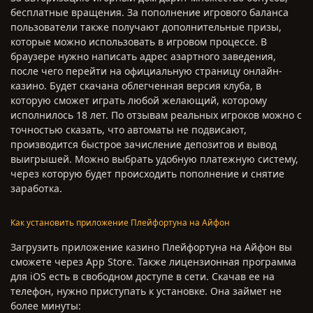
бесплатные вращения. За пополнение игрового баланса
пользователи также получают дополнительные призы,
которые можно использовать в игровом процессе. В
браузере нужно написать адрес азартного заведения,
после чего перейти на официальную страницу онлайн-
казино. Будет скачана облегченная версия клуба, в
которую сможет играть любой желающий, которому
исполнилось 18 лет. По отзывам реальных игроков можно с
точностью сказать, что автоматы не подвисают,
производится быстрое зачисление депозитов и вывод
выигрышей. Можно выбрать удобную платежную систему,
через которую будет происходить пополнение и снятие
заработка.
Как установить приложение Плейфортуна на Айфон
Загрузить приложение казино Плейфортуна на Айфон вы
сможете через App Store. Также лицензионная программа
для iOS есть в свободном доступе в сети. Скачав ее на
телефон, нужно приступать к установке. Она займет не
более минуты: