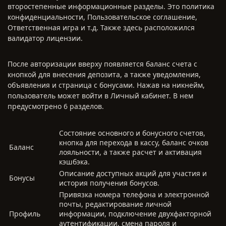
второстепенные информационные разделы. Это политика
конфиденциальности, Пользовательское соглашение,
Ответственная игра и т.д. Также здесь расположился
валидатор лицензии.
После авторизации вверху появляется баланс счета с
кнопкой для внесения депозита, а также уведомления,
объявления и страница с бонусами. Нажав на никнейм,
пользователь может войти в Личный кабинет. В нем
предусмотрено 6 разделов.
Состояние основного и бонусного счетов,
кнопка для перехода в кассу, баланс очков
Баланс
лояльности, а также расчет и активация
кэшбэка.
Описание доступных акций для участия и
Бонусы
история получения бонусов.
Привязка номера телефона и электронной
почты, редактирование личной
Профиль
информации, подключение двухфакторной
аутентификации, смена пароля и