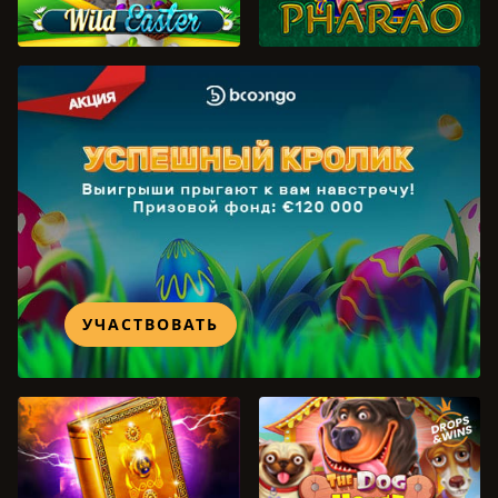
ДЕМО
ДЕМО
УЧАСТВОВАТЬ