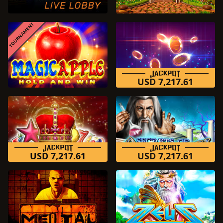
ДЕМО
ДЕМО
USD 7,217.61
ДЕМО
ДЕМО
USD 7,217.61
USD 7,217.61