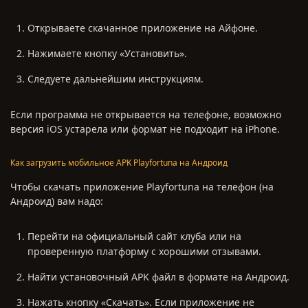
Открываете скачанное приложение на Айфоне.
Нажимаете кнопку «Установить».
Следуете дальнейшим инструкциям.
Если программа не открывается на телефоне, возможно
версия iOS устарела или формат не подходит на iPhone.
Как загрузить мобильное APK Playfortuna на Андроид
Чтобы скачать приложение Playfortuna на телефон (на
Андроид) вам надо:
Перейти на официальный сайт клуба или на
проверенную платформу с хорошими отзывами.
Найти установочный APK файл в формате на Андроид.
Нажать кнопку «Скачать». Если приложение не