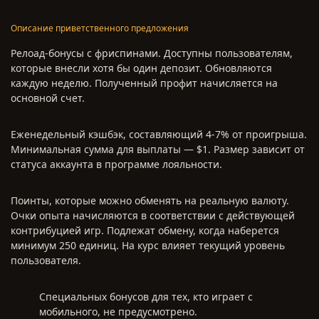
Описание приветственного предложения
Релоад-бонусы с фриспинами. Доступны пользователям,
которые внесли хотя бы один депозит. Обновляются
каждую неделю. Полученный профит начисляется на
основной счет.
Еженедельный кэшбэк, составляющий 4-7% от проигрыша.
Минимальная сумма для выплаты — $1. Размер зависит от
статуса аккаунта в программе лояльности.
Поинты, которые можно обменять на реальную валюту.
Очки опыта начисляются в соответствии с действующей
контрибуцией игр. Подлежат обмену, когда наберется
минимум 250 единиц. На курс влияет текущий уровень
пользователя.
Специальных бонусов для тех, кто играет с
мобильного, не предусмотрено.