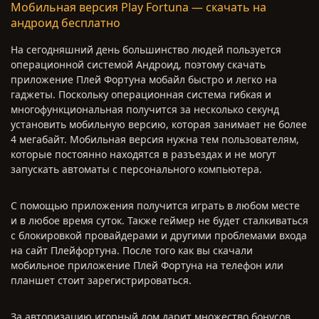
Мобильная версия Play Fortuna — скачать на
андроид бесплатно
На сегодняшний день большинство людей пользуется
операционной системой Андроид, поэтому скачать
приложение Плей Фортуна мобайл быстро и легко на
гаджеты. Поскольку операционная система гибкая и
многофункциональная получится за несколько секунд
установить мобильную версию, которая занимает не более
4 мегабайт. Мобильная версия нужна тем пользователям,
которые постоянно находятся в разъездах и не могут
запускать автоматы с персонального компьютера.
С помощью приложения получится играть в любом месте
и в любое время суток. Также геймер не будет сталкиваться
с блокировкой провайдерами и другими проблемами входа
на сайт Плейфортуна. После того как вы скачали
мобильное приложение Плей Фортуна на телефон или
планшет стоит зарегистрироваться.
За авторизацию игорный дом дарит множество бонусов,