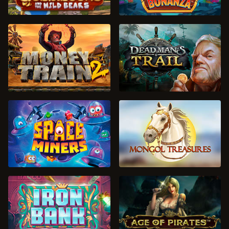
ДЕМО
ДЕМО
ДЕМО
ДЕМО
ДЕМО
ДЕМО