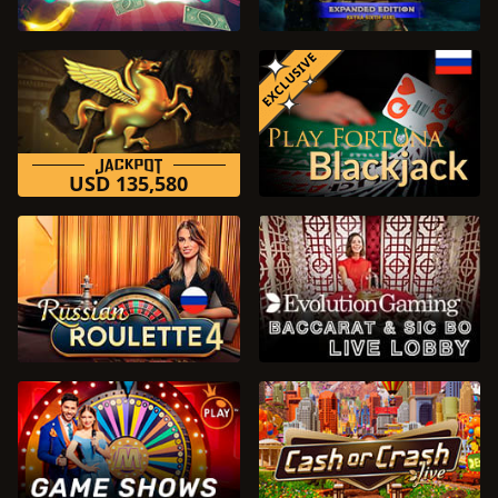
ДЕМО
ДЕМО
ДЕМО
USD 135,580