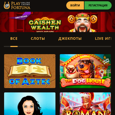
ВОЙТИ
РЕГИСТРАЦИЯ
ВСЕ
СЛОТЫ
ДЖЕКПОТЫ
LIVE ИГР
ДЕМО
ДЕМО