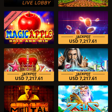
ДЕМО
ДЕМО
USD 7,217.61
ДЕМО
ДЕМО
USD 7,217.61
USD 7,217.61