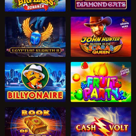
ДЕМО
ДЕМО
ДЕМО
ДЕМО
ДЕМО
ДЕМО