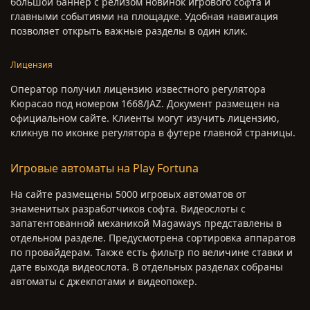
большой баннер с релизом новинок игрового софта и
главными событиями на площадке. Удобная навигация
позволяет открыть важные разделы в один клик.
Лицензия
Оператор получил лицензию известного регулятора
Кюрасао под номером 1668/JAZ. Документ размещен на
официальном сайте. Клиенты могут изучить лицензию,
кликнув по иконке регулятора в футере главной страницы.
Игровые автоматы на Play Fortuna
На сайте размещены 5000 игровых автоматов от
знаменитых разработчиков софта. Видеослоты с
запатентованной механикой Magaways представлены в
отдельном разделе. Предусмотрена сортировка аппаратов
по провайдерам. Также есть фильтр по величине ставки и
дате выхода видеослота. В отдельных разделах собраны
автоматы с джекпотами и видеопокер.