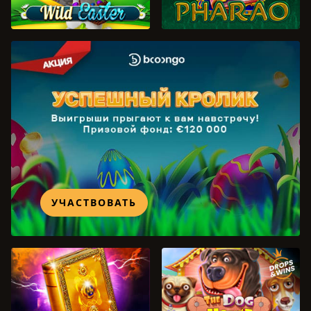
ДЕМО
ДЕМО
УЧАСТВОВАТЬ