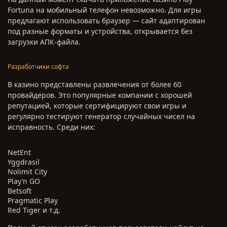
Fortuna на мобильный телефон невозможно. Для игры
предлагают использовать браузер — сайт адаптирован
под разные форматы и устройства, открывается без
загрузки АПК-файла.
Разработчики софта
В казино представлены развлечения от более 60
провайдеров. Это популярные компании с хорошей
репутацией, которые сертифицируют свои игры и
регулярно тестируют генератор случайных чисел на
исправность. Среди них:
NetEnt
Yggdrasil
Nolimit City
Play’n GO
Betsoft
Pragmatic Play
Red Tiger и т.д.