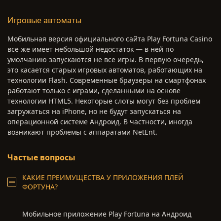
Игровые автоматы
Мобильная версия официального сайта Play Fortuna Casino
все же имеет небольшой недостаток — в ней по
умолчанию запускаются не все игры. В первую очередь,
это касается старых игровых автоматов, работающих на
технологии Flash. Современные браузеры на смартфонах
работают только с играми, сделанными на основе
технологии HTML5. Некоторые слоты могут без проблем
загружаться на iPhone, но не будут запускаться на
операционной системе Андроид. В частности, иногда
возникают проблемы с аппаратами NetEnt.
Частые вопросы
КАКИЕ ПРЕИМУЩЕСТВА У ПРИЛОЖЕНИЯ ПЛЕЙ
ФОРТУНА?
Мобильное приложение Play Fortuna на Андроид