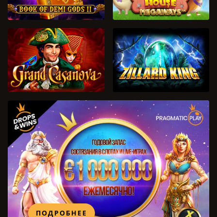
ДЕМО
ДЕМО
ДЕМО
ДЕМО
ПОДРОБНЕЕ