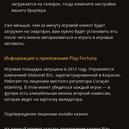
загружается на телефон, тогда измените настройки
вашего браузера.
Уже меньше, чем за минуту игровой клиент будет
загружен на смартфон, вам нужно будет установить его,
после чего можно авторизоваться и играть в игровые
автоматы.
Информация о приложении Play Fortuna
Игровая площадка запущена в 2012 году. Управляется
компанией Globonet B.V., зарегистрированной в Кюрасао.
Работает по лицензии местного регулятора Curaçao
eGaming. В этом может убедиться каждый игрок — в
футере есть кликабельная иконка игорной комиссии,
которая ведет на карточку валидатора.
Подтверждение лицензии онлайн казино
На данный момент скачать приложение казино Play