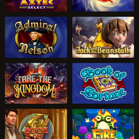
ДЕМО
ДЕМО
ДЕМО
ДЕМО
ДЕМО
ДЕМО