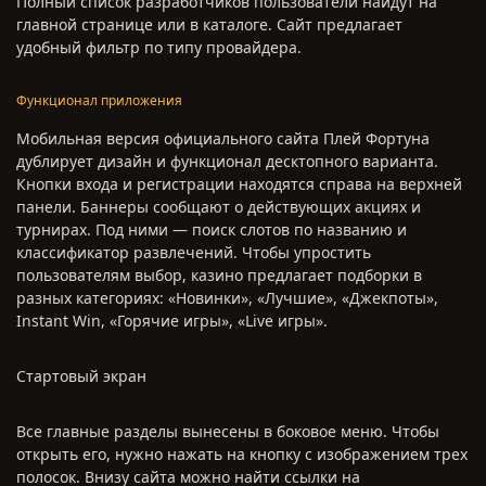
Полный список разработчиков пользователи найдут на
главной странице или в каталоге. Сайт предлагает
удобный фильтр по типу провайдера.
Функционал приложения
Мобильная версия официального сайта Плей Фортуна
дублирует дизайн и функционал десктопного варианта.
Кнопки входа и регистрации находятся справа на верхней
панели. Баннеры сообщают о действующих акциях и
турнирах. Под ними — поиск слотов по названию и
классификатор развлечений. Чтобы упростить
пользователям выбор, казино предлагает подборки в
разных категориях: «Новинки», «Лучшие», «Джекпоты»,
Instant Win, «Горячие игры», «Live игры».
Стартовый экран
Все главные разделы вынесены в боковое меню. Чтобы
открыть его, нужно нажать на кнопку с изображением трех
полосок. Внизу сайта можно найти ссылки на