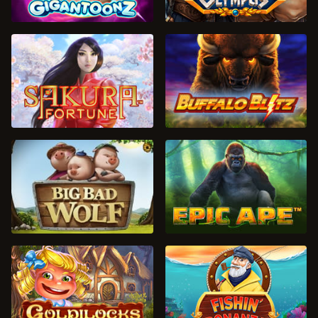
ДЕМО
ДЕМО
ДЕМО
ДЕМО
ДЕМО
ДЕМО