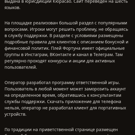
выдана в юрисдикции Кюрасао. Сайт переведен на шесть
языков.
На площадке реализован большой раздел с популярными
вопросами. Игроки могут решить проблему, не обращаясь
в службу поддержки. В разделе с условиями размещены
подробные правила для клиентов с описанием бонусной и
финансовой политик. Плей Фортуна имеет официальные
группы в Инстаграм, ВКонтакте и канал в Телеграм. Там
регулярно проходят конкурсы и акции для активных
пользователей.
Оператор разработал программу ответственной игры.
Пользователь в любой момент может заморозить аккаунт
на определенное время, обратившись к консультантам
службы поддержки. Скачать приложение для телефона
нельзя, оператор не разработал клиент для портативных
устройств.
По традиции на приветственной странице размещен