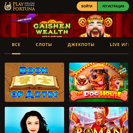
ВОЙТИ
РЕГИСТРАЦИЯ
ВСЕ
СЛОТЫ
ДЖЕКПОТЫ
LIVE ИГР
ДЕМО
ДЕМО