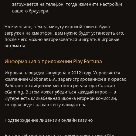
загружается на телефон, тогда измените настройки
вашего браузера.
Уже меньше, чем за минуту игровой клиент будет
загружен на смартфон, вам нужно будет установить его,
после чего можно авторизоваться и играть в игровые
автоматы.
Информация о приложении Play Fortuna
Игровая площадка запущена в 2012 году. Управляется
компанией Globonet B.V., зарегистрированной в Кюрасао.
Работает по лицензии местного регулятора Curaçao
eGaming. В этом может убедиться каждый игрок — в
футере есть кликабельная иконка игорной комиссии,
которая ведет на карточку валидатора.
Подтверждение лицензии онлайн казино
На данный момент скачать приложение казино Play