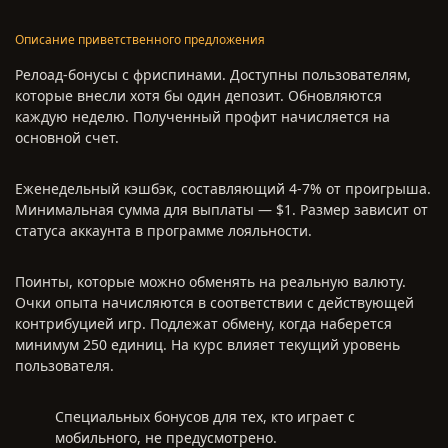
Описание приветственного предложения
Релоад-бонусы с фриспинами. Доступны пользователям,
которые внесли хотя бы один депозит. Обновляются
каждую неделю. Полученный профит начисляется на
основной счет.
Еженедельный кэшбэк, составляющий 4-7% от проигрыша.
Минимальная сумма для выплаты — $1. Размер зависит от
статуса аккаунта в программе лояльности.
Поинты, которые можно обменять на реальную валюту.
Очки опыта начисляются в соответствии с действующей
контрибуцией игр. Подлежат обмену, когда наберется
минимум 250 единиц. На курс влияет текущий уровень
пользователя.
Специальных бонусов для тех, кто играет с
мобильного, не предусмотрено.