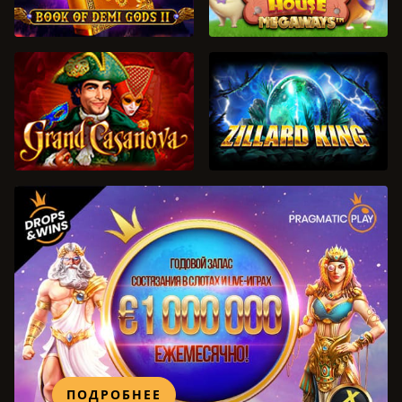
ДЕМО
ДЕМО
ДЕМО
ДЕМО
ПОДРОБНЕЕ