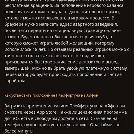
бесплатные вращения. За пополнение игрового баланса
пользователи также получают дополнительные призы,
которые можно использовать в игровом процессе. В
браузере нужно написать адрес азартного заведения,
после чего перейти на официальную страницу онлайн-
казино. Будет скачана облегченная версия клуба, в
которую сможет играть любой желающий, которому
исполнилось 18 лет. По отзывам реальных игроков можно с
точностью сказать, что автоматы не подвисают,
производится быстрое зачисление депозитов и вывод
выигрышей. Можно выбрать удобную платежную систему,
через которую будет происходить пополнение и снятие
заработка.
Как установить приложение Плейфортуна на Айфон
Загрузить приложение казино Плейфортуна на Айфон вы
сможете через App Store. Также лицензионная программа
для iOS есть в свободном доступе в сети. Скачав ее на
телефон, нужно приступать к установке. Она займет не
более минуты: