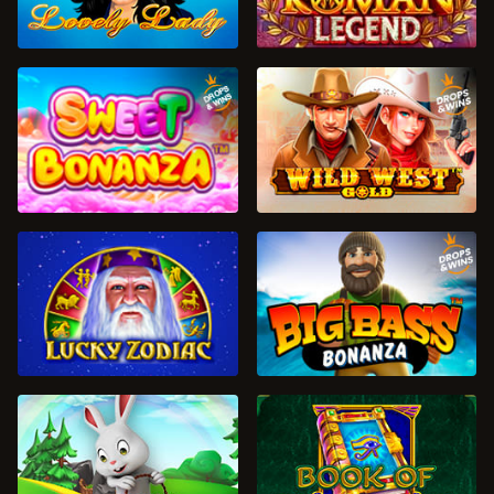
ДЕМО
ДЕМО
ДЕМО
ДЕМО
ДЕМО
ДЕМО