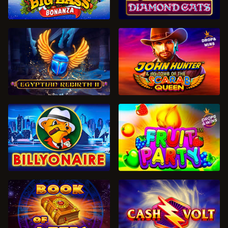
ДЕМО
ДЕМО
ДЕМО
ДЕМО
ДЕМО
ДЕМО