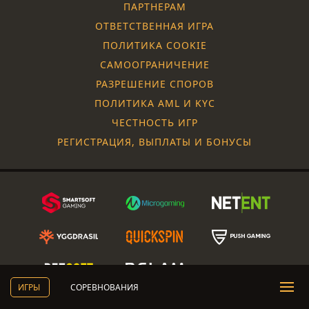
ПАРТНЕРАМ
ОТВЕТСТВЕННАЯ ИГРА
ПОЛИТИКА COOKIE
САМООГРАНИЧЕНИЕ
РАЗРЕШЕНИЕ СПОРОВ
ПОЛИТИКА AML И KYC
ЧЕСТНОСТЬ ИГР
РЕГИСТРАЦИЯ, ВЫПЛАТЫ И БОНУСЫ
ИГРЫ
СОРЕВНОВАНИЯ