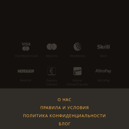
Visa/MasterCard
Maestro
WebMoney
Skrill
Neteller
Express
Interac
AstroPay
Connect
Online/Transfer
О НАС
ПРАВИЛА И УСЛОВИЯ
ПОЛИТИКА КОНФИДЕНЦИАЛЬНОСТИ
БЛОГ