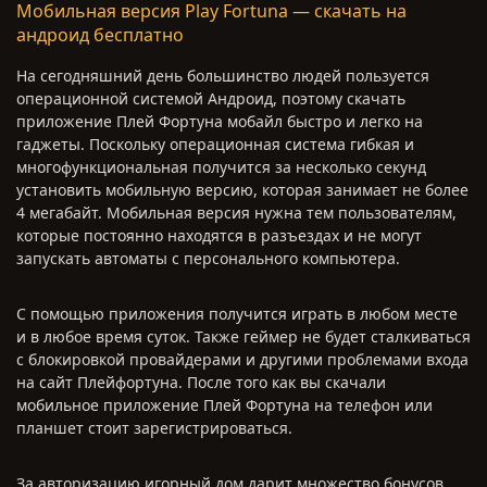
Мобильная версия Play Fortuna — скачать на
андроид бесплатно
На сегодняшний день большинство людей пользуется
операционной системой Андроид, поэтому скачать
приложение Плей Фортуна мобайл быстро и легко на
гаджеты. Поскольку операционная система гибкая и
многофункциональная получится за несколько секунд
установить мобильную версию, которая занимает не более
4 мегабайт. Мобильная версия нужна тем пользователям,
которые постоянно находятся в разъездах и не могут
запускать автоматы с персонального компьютера.
С помощью приложения получится играть в любом месте
и в любое время суток. Также геймер не будет сталкиваться
с блокировкой провайдерами и другими проблемами входа
на сайт Плейфортуна. После того как вы скачали
мобильное приложение Плей Фортуна на телефон или
планшет стоит зарегистрироваться.
За авторизацию игорный дом дарит множество бонусов,