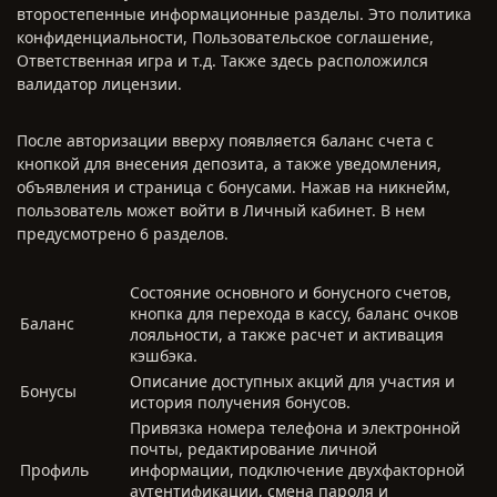
второстепенные информационные разделы. Это политика
конфиденциальности, Пользовательское соглашение,
Ответственная игра и т.д. Также здесь расположился
валидатор лицензии.
После авторизации вверху появляется баланс счета с
кнопкой для внесения депозита, а также уведомления,
объявления и страница с бонусами. Нажав на никнейм,
пользователь может войти в Личный кабинет. В нем
предусмотрено 6 разделов.
Состояние основного и бонусного счетов,
кнопка для перехода в кассу, баланс очков
Баланс
лояльности, а также расчет и активация
кэшбэка.
Описание доступных акций для участия и
Бонусы
история получения бонусов.
Привязка номера телефона и электронной
почты, редактирование личной
Профиль
информации, подключение двухфакторной
аутентификации, смена пароля и