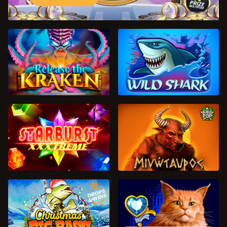
ДЕМО
ДЕМО
ДЕМО
ДЕМО