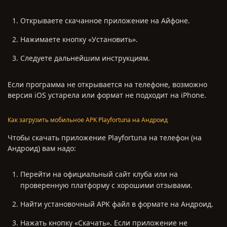
Открываете скачанное приложение на Айфоне.
Нажимаете кнопку «Установить».
Следуете дальнейшим инструкциям.
Если программа не открывается на телефоне, возможно
версия iOS устарела или формат не подходит на iPhone.
Как загрузить мобильное APK Playfortuna на Андроид
Чтобы скачать приложение Playfortuna на телефон (на
Андроид) вам надо:
Перейти на официальный сайт клуба или на
проверенную платформу с хорошими отзывами.
Найти установочный APK файл в формате на Андроид.
Нажать кнопку «Скачать». Если приложение не