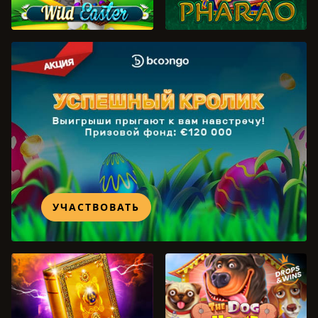
ДЕМО
ДЕМО
УЧАСТВОВАТЬ