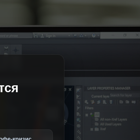
тся
офе-кризис