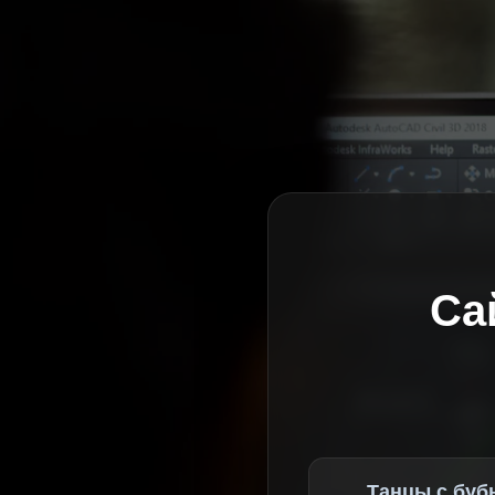
Са
Танцы с буб