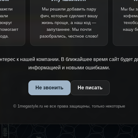
зажгли
Мы решили добавить пару
Мы бы з
чали
фич, которые сделают вашу
кофем
вокруг
жизнь проще, а наш код —
техобс
 помогает
запутаннее. Мы почти
нашу б
кода.
разобрались, честное слово!
нтерес к нашей компании. В ближайшее время сайт будет д
информацией и новыми ошибками.
Не звонить
Не писать
© 1megastyle.ru не все права защищены, только некоторые