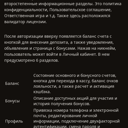
второстепенные информационные разделы. Это политика
конфиденциальности, Пользовательское соглашение,
Ответственная игра и т.д. Также здесь расположился
валидатор лицензии.
После авторизации вверху появляется баланс счета с
кнопкой для внесения депозита, а также уведомления,
объявления и страница с бонусами. Нажав на никнейм,
пользователь может войти в Личный кабинет. В нем
предусмотрено 6 разделов.
Состояние основного и бонусного счетов,
кнопка для перехода в кассу, баланс очков
Баланс
лояльности, а также расчет и активация
кэшбэка.
Описание доступных акций для участия и
Бонусы
история получения бонусов.
Привязка номера телефона и электронной
почты, редактирование личной
Профиль
информации, подключение двухфакторной
аутентификации, смена пароля и