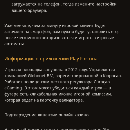
загружается на телефон, тогда измените настройки
вашего браузера.
Уже меньше, чем за минуту игровой клиент будет
загружен на смартфон, вам нужно будет установить его,
после чего можно авторизоваться и играть в игровые
автоматы.
Информация о приложении Play Fortuna
Игровая площадка запущена в 2012 году. Управляется
компанией Globonet B.V., зарегистрированной в Кюрасао.
Работает по лицензии местного регулятора Curaçao
eGaming. В этом может убедиться каждый игрок — в
футере есть кликабельная иконка игорной комиссии,
которая ведет на карточку валидатора.
Подтверждение лицензии онлайн казино
На данный момент скачать приложение казино Play