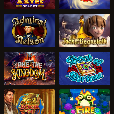
ДЕМО
ДЕМО
ДЕМО
ДЕМО
ДЕМО
ДЕМО