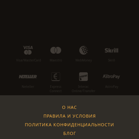
Visa/MasterCard
Maestro
WebMoney
Skrill
Neteller
Express
Interac
AstroPay
Connect
Online/Transfer
О НАС
ПРАВИЛА И УСЛОВИЯ
ПОЛИТИКА КОНФИДЕНЦИАЛЬНОСТИ
БЛОГ