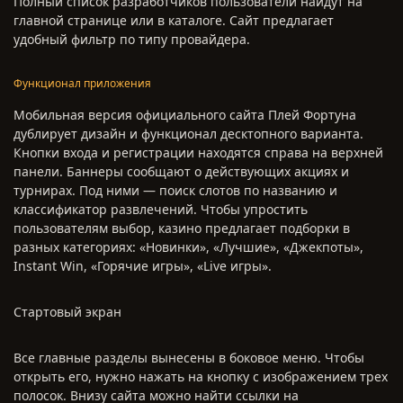
Полный список разработчиков пользователи найдут на
главной странице или в каталоге. Сайт предлагает
удобный фильтр по типу провайдера.
Функционал приложения
Мобильная версия официального сайта Плей Фортуна
дублирует дизайн и функционал десктопного варианта.
Кнопки входа и регистрации находятся справа на верхней
панели. Баннеры сообщают о действующих акциях и
турнирах. Под ними — поиск слотов по названию и
классификатор развлечений. Чтобы упростить
пользователям выбор, казино предлагает подборки в
разных категориях: «Новинки», «Лучшие», «Джекпоты»,
Instant Win, «Горячие игры», «Live игры».
Стартовый экран
Все главные разделы вынесены в боковое меню. Чтобы
открыть его, нужно нажать на кнопку с изображением трех
полосок. Внизу сайта можно найти ссылки на