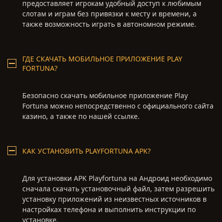
предоставляет игрокам удобный доступ к любимым
слотам и играм без привязки к месту и времени, а
также возможность играть в автономном режиме.
ГДЕ СКАЧАТЬ МОБИЛЬНОЕ ПРИЛОЖЕНИЕ PLAY
FORTUNA?
Безопасно скачать мобильное приложение Play
Fortuna можно непосредственно с официального сайта
казино, а также по нашей ссылке.
КАК УСТАНОВИТЬ PLAYFORTUNA APK?
Для установки APK Playfortuna на Андроид необходимо
сначала скачать установочный файл, затем разрешить
установку приложений из неизвестных источников в
настройках телефона и выполнить инструкции по
установке.