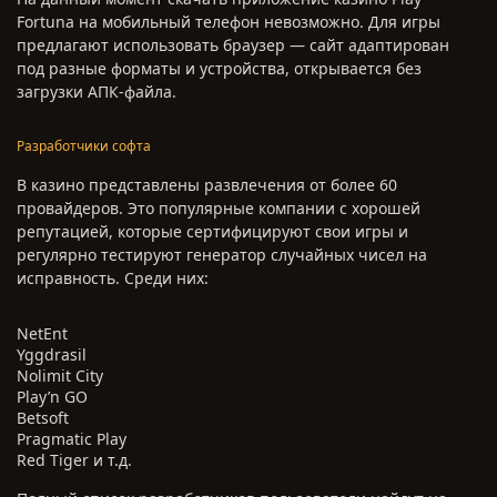
Fortuna на мобильный телефон невозможно. Для игры
предлагают использовать браузер — сайт адаптирован
под разные форматы и устройства, открывается без
загрузки АПК-файла.
Разработчики софта
В казино представлены развлечения от более 60
провайдеров. Это популярные компании с хорошей
репутацией, которые сертифицируют свои игры и
регулярно тестируют генератор случайных чисел на
исправность. Среди них:
NetEnt
Yggdrasil
Nolimit City
Play’n GO
Betsoft
Pragmatic Play
Red Tiger и т.д.