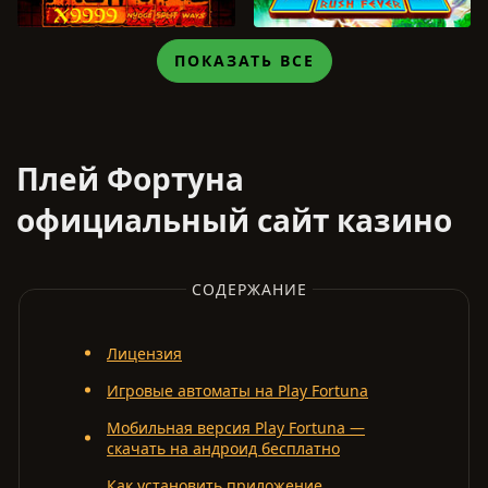
ДЕМО
ДЕМО
ПОКАЗАТЬ ВСЕ
Плей Фортуна
официальный сайт казино
СОДЕРЖАНИЕ
Лицензия
Игровые автоматы на Play Fortuna
Мобильная версия Play Fortuna —
скачать на андроид бесплатно
Как установить приложение