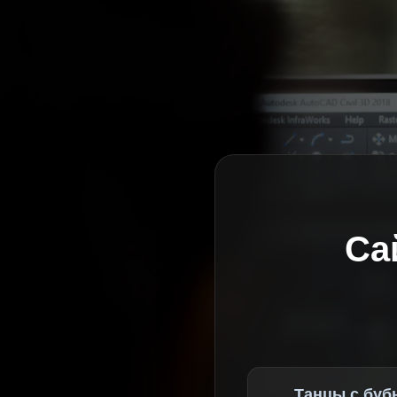
Са
Танцы с буб