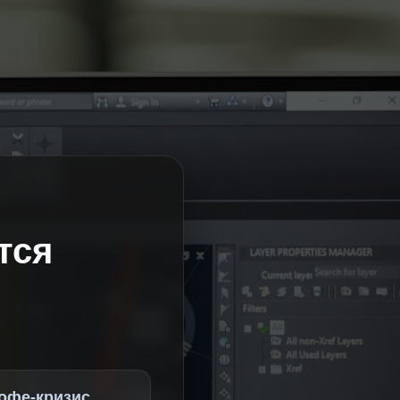
тся
офе-кризис