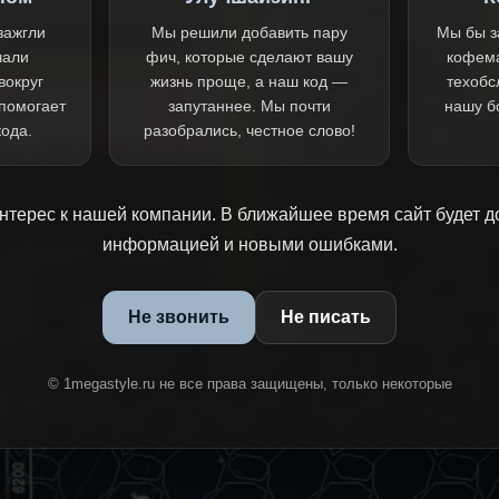
зажгли
Мы решили добавить пару
Мы бы з
чали
фич, которые сделают вашу
кофем
вокруг
жизнь проще, а наш код —
техобс
 помогает
запутаннее. Мы почти
нашу б
кода.
разобрались, честное слово!
нтерес к нашей компании. В ближайшее время сайт будет д
информацией и новыми ошибками.
Не звонить
Не писать
© 1megastyle.ru не все права защищены, только некоторые