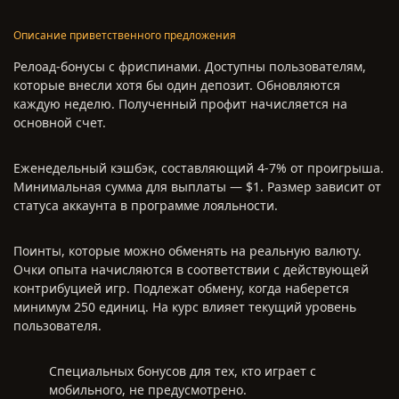
Описание приветственного предложения
Релоад-бонусы с фриспинами. Доступны пользователям,
которые внесли хотя бы один депозит. Обновляются
каждую неделю. Полученный профит начисляется на
основной счет.
Еженедельный кэшбэк, составляющий 4-7% от проигрыша.
Минимальная сумма для выплаты — $1. Размер зависит от
статуса аккаунта в программе лояльности.
Поинты, которые можно обменять на реальную валюту.
Очки опыта начисляются в соответствии с действующей
контрибуцией игр. Подлежат обмену, когда наберется
минимум 250 единиц. На курс влияет текущий уровень
пользователя.
Специальных бонусов для тех, кто играет с
мобильного, не предусмотрено.