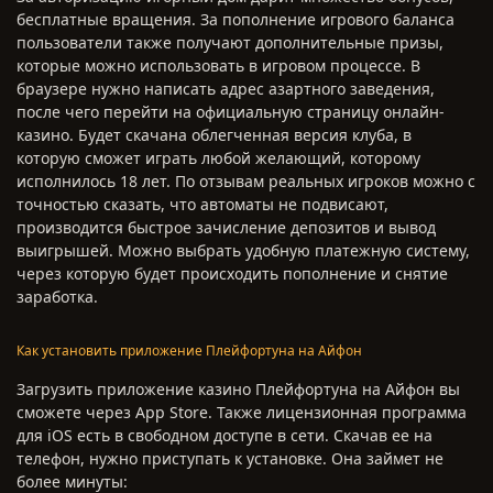
бесплатные вращения. За пополнение игрового баланса
пользователи также получают дополнительные призы,
которые можно использовать в игровом процессе. В
браузере нужно написать адрес азартного заведения,
после чего перейти на официальную страницу онлайн-
казино. Будет скачана облегченная версия клуба, в
которую сможет играть любой желающий, которому
исполнилось 18 лет. По отзывам реальных игроков можно с
точностью сказать, что автоматы не подвисают,
производится быстрое зачисление депозитов и вывод
выигрышей. Можно выбрать удобную платежную систему,
через которую будет происходить пополнение и снятие
заработка.
Как установить приложение Плейфортуна на Айфон
Загрузить приложение казино Плейфортуна на Айфон вы
сможете через App Store. Также лицензионная программа
для iOS есть в свободном доступе в сети. Скачав ее на
телефон, нужно приступать к установке. Она займет не
более минуты: