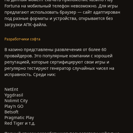
Fortuna на мобильный телефон невозможно. Для игры
предлагают использовать браузер — сайт адаптирован
под разные форматы и устройства, открывается без
загрузки АПК-файла.
Разработчики софта
В казино представлены развлечения от более 60
провайдеров. Это популярные компании с хорошей
репутацией, которые сертифицируют свои игры и
регулярно тестируют генератор случайных чисел на
исправность. Среди них:
NetEnt
Yggdrasil
Nolimit City
Play’n GO
Betsoft
Pragmatic Play
Red Tiger и т.д.