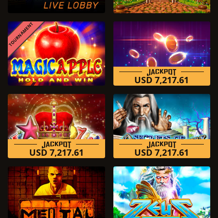
ДЕМО
ДЕМО
USD 7,217.61
ДЕМО
ДЕМО
USD 7,217.61
USD 7,217.61