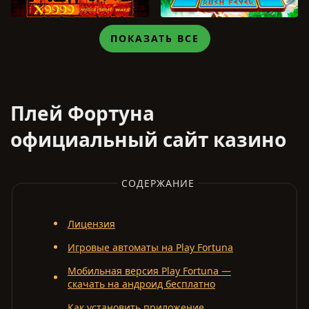
ДЕМО
ДЕМО
ПОКАЗАТЬ ВСЕ
Плей Фортуна
официальный сайт казино
СОДЕРЖАНИЕ
Лицензия
Игровые автоматы на Play Fortuna
Мобильная версия Play Fortuna —
скачать на андроид бесплатно
Как установить приложение