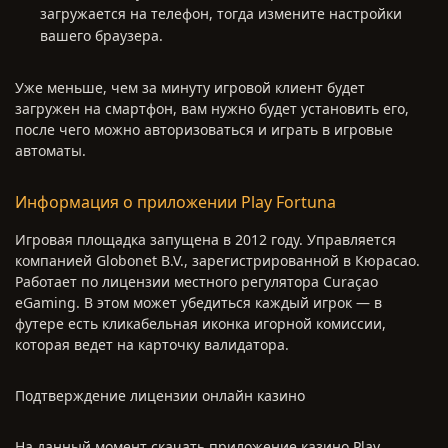
загружается на телефон, тогда измените настройки
вашего браузера.
Уже меньше, чем за минуту игровой клиент будет
загружен на смартфон, вам нужно будет установить его,
после чего можно авторизоваться и играть в игровые
автоматы.
Информация о приложении Play Fortuna
Игровая площадка запущена в 2012 году. Управляется
компанией Globonet B.V., зарегистрированной в Кюрасао.
Работает по лицензии местного регулятора Curaçao
eGaming. В этом может убедиться каждый игрок — в
футере есть кликабельная иконка игорной комиссии,
которая ведет на карточку валидатора.
Подтверждение лицензии онлайн казино
На данный момент скачать приложение казино Play