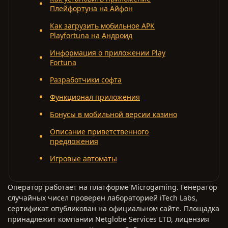
Плейфортуна на Айфон
Как загрузить мобильное APK
Playfortuna на Андроид
Информация о приложении Play
Fortuna
Разработчики софта
Функционал приложения
Бонусы в мобильной версии казино
Описание приветственного
предложения
Игровые автоматы
Оператор работает на платформе Microgaming. Генератор
случайных чисел проверен лабораторией iTech Labs,
сертификат опубликован на официальном сайте. Площадка
принадлежит компании Netglobe Services LTD, лицензия