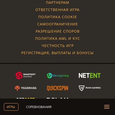
ПАРТНЕРАМ
ОТВЕТСТВЕННАЯ ИГРА
ПОЛИТИКА COOKIE
САМООГРАНИЧЕНИЕ
РАЗРЕШЕНИЕ СПОРОВ
ПОЛИТИКА AML И KYC
ЧЕСТНОСТЬ ИГР
РЕГИСТРАЦИЯ, ВЫПЛАТЫ И БОНУСЫ
ИГРЫ
СОРЕВНОВАНИЯ