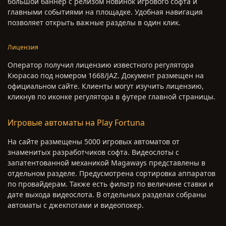
большой баннер с релизом новинок игрового софта и
главными событиями на площадке. Удобная навигация
позволяет открыть важные разделы в один клик.
Лицензия
Оператор получил лицензию известного регулятора
Кюрасао под номером 1668/JAZ. Документ размещен на
официальном сайте. Клиенты могут изучить лицензию,
кликнув по иконке регулятора в футере главной страницы.
Игровые автоматы на Play Fortuna
На сайте размещены 5000 игровых автоматов от
знаменитых разработчиков софта. Видеослоты с
запатентованной механикой Magaways представлены в
отдельном разделе. Предусмотрена сортировка аппаратов
по провайдерам. Также есть фильтр по величине ставки и
дате выхода видеослота. В отдельных разделах собраны
автоматы с джекпотами и видеопокер.