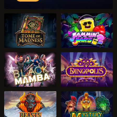
ДЕМО
ДЕМО
ДЕМО
ДЕМО