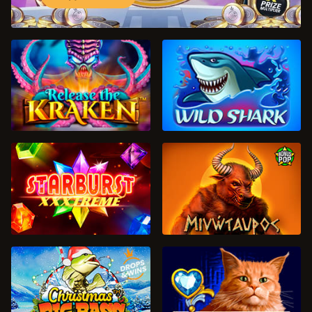
ДЕМО
ДЕМО
ДЕМО
ДЕМО