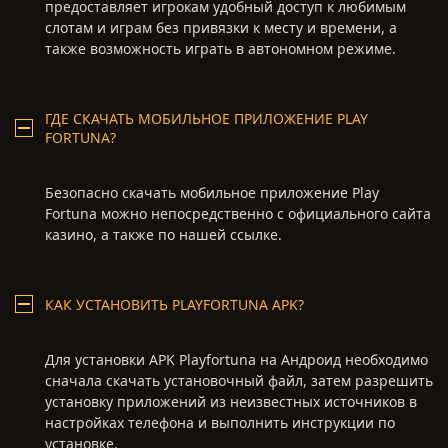
предоставляет игрокам удобный доступ к любимым
слотам и играм без привязки к месту и времени, а
также возможность играть в автономном режиме.
ГДЕ СКАЧАТЬ МОБИЛЬНОЕ ПРИЛОЖЕНИЕ PLAY
FORTUNA?
Безопасно скачать мобильное приложение Play
Fortuna можно непосредственно с официального сайта
казино, а также по нашей ссылке.
КАК УСТАНОВИТЬ PLAYFORTUNA APK?
Для установки APK Playfortuna на Андроид необходимо
сначала скачать установочный файл, затем разрешить
установку приложений из неизвестных источников в
настройках телефона и выполнить инструкции по
установке.