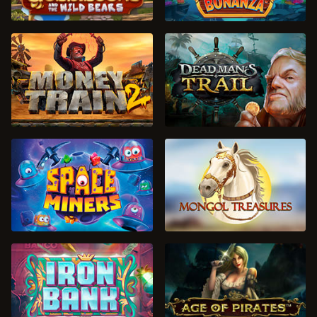
ДЕМО
ДЕМО
ДЕМО
ДЕМО
ДЕМО
ДЕМО