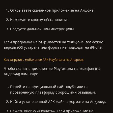
Открываете скачанное приложение на Айфоне.
Нажимаете кнопку «Установить».
Следуете дальнейшим инструкциям.
Если программа не открывается на телефоне, возможно
версия iOS устарела или формат не подходит на iPhone.
Как загрузить мобильное APK Playfortuna на Андроид
Чтобы скачать приложение Playfortuna на телефон (на
Андроид) вам надо:
Перейти на официальный сайт клуба или на
проверенную платформу с хорошими отзывами.
Найти установочный APK файл в формате на Андроид.
Нажать кнопку «Скачать». Если приложение не