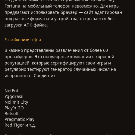
Fortuna на мобильный телефон невозможно. Для игры
предлагают использовать браузер — сайт адаптирован
под разные форматы и устройства, открывается без
загрузки АПК-файла.
Разработчики софта
В казино представлены развлечения от более 60
провайдеров. Это популярные компании с хорошей
репутацией, которые сертифицируют свои игры и
регулярно тестируют генератор случайных чисел на
исправность. Среди них:
NetEnt
Yggdrasil
Nolimit City
Play’n GO
Betsoft
Pragmatic Play
Red Tiger и т.д.