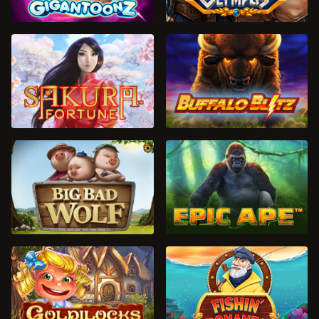
ДЕМО
ДЕМО
ДЕМО
ДЕМО
ДЕМО
ДЕМО