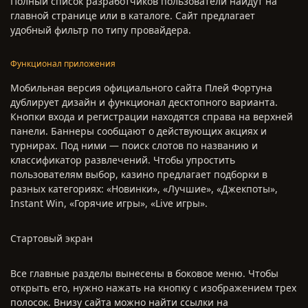
Полный список разработчиков пользователи найдут на
главной странице или в каталоге. Сайт предлагает
удобный фильтр по типу провайдера.
Функционал приложения
Мобильная версия официального сайта Плей Фортуна
дублирует дизайн и функционал десктопного варианта.
Кнопки входа и регистрации находятся справа на верхней
панели. Баннеры сообщают о действующих акциях и
турнирах. Под ними — поиск слотов по названию и
классификатор развлечений. Чтобы упростить
пользователям выбор, казино предлагает подборки в
разных категориях: «Новинки», «Лучшие», «Джекпоты»,
Instant Win, «Горячие игры», «Live игры».
Стартовый экран
Все главные разделы вынесены в боковое меню. Чтобы
открыть его, нужно нажать на кнопку с изображением трех
полосок. Внизу сайта можно найти ссылки на