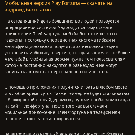
Мобильная версия Play Fortuna — скачать на
андроид бесплатно
На сегодняшний день большинство людей пользуется
операционной системой Андроид, поэтому скачать
приложение Плей Фортуна мобайл быстро и легко на
гаджеты. Поскольку операционная система гибкая и
многофункциональная получится за несколько секунд
установить мобильную версию, которая занимает не более
4 мегабайт. Мобильная версия нужна тем пользователям,
которые постоянно находятся в разъездах и не могут
запускать автоматы с персонального компьютера.
С помощью приложения получится играть в любом месте
и в любое время суток. Также геймер не будет сталкиваться
с блокировкой провайдерами и другими проблемами входа
на сайт Плейфортуна. После того как вы скачали
мобильное приложение Плей Фортуна на телефон или
планшет стоит зарегистрироваться.
За авторизацию игорный дом дарит множество бонусов,