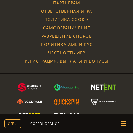
ПАРТНЕРАМ
ОТВЕТСТВЕННАЯ ИГРА
ПОЛИТИКА COOKIE
САМООГРАНИЧЕНИЕ
РАЗРЕШЕНИЕ СПОРОВ
ПОЛИТИКА AML И KYC
ЧЕСТНОСТЬ ИГР
РЕГИСТРАЦИЯ, ВЫПЛАТЫ И БОНУСЫ
ИГРЫ
СОРЕВНОВАНИЯ