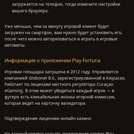
загружается на телефон, тогда измените настройки
вашего браузера.
Уже меньше, чем за минуту игровой клиент будет
загружен на смартфон, вам нужно будет установить его,
после чего можно авторизоваться и играть в игровые
автоматы.
Информация о приложении Play Fortuna
Игровая площадка запущена в 2012 году. Управляется
компанией Globonet B.V., зарегистрированной в Кюрасао.
Работает по лицензии местного регулятора Curaçao
eGaming. В этом может убедиться каждый игрок — в
футере есть кликабельная иконка игорной комиссии,
которая ведет на карточку валидатора.
Подтверждение лицензии онлайн казино
На данный момент скачать приложение казино Play