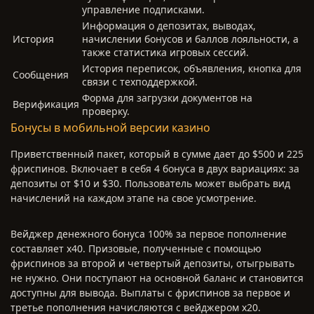
управление подписками.
Информация о депозитах, выводах,
История
начислении бонусов и баллов лояльности, а
также статистика игровых сессий.
История переписок, объявления, кнопка для
Сообщения
связи с техподдержкой.
Форма для загрузки документов на
Верификация
проверку.
Бонусы в мобильной версии казино
Приветственный пакет, который в сумме дает до $500 и 225
фриспинов. Включает в себя 4 бонуса в двух вариациях: за
депозиты от $10 и $30. Пользователь может выбрать вид
начислений на каждом этапе на свое усмотрение.
Вейджер денежного бонуса 100% за первое пополнение
составляет х40. Призовые, полученные с помощью
фриспинов за второй и четвертый депозиты, отыгрывать
не нужно. Они поступают на основной баланс и становится
доступны для вывода. Выплаты с фриспинов за первое и
третье пополнения начисляются с вейджером х20.