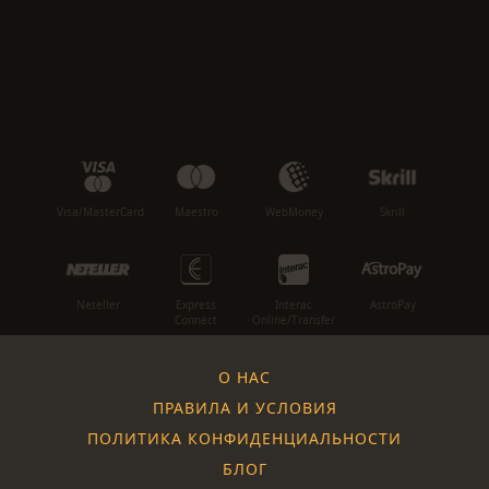
Visa/MasterCard
Maestro
WebMoney
Skrill
Neteller
Express
Interac
AstroPay
Connect
Online/Transfer
О НАС
ПРАВИЛА И УСЛОВИЯ
ПОЛИТИКА КОНФИДЕНЦИАЛЬНОСТИ
БЛОГ