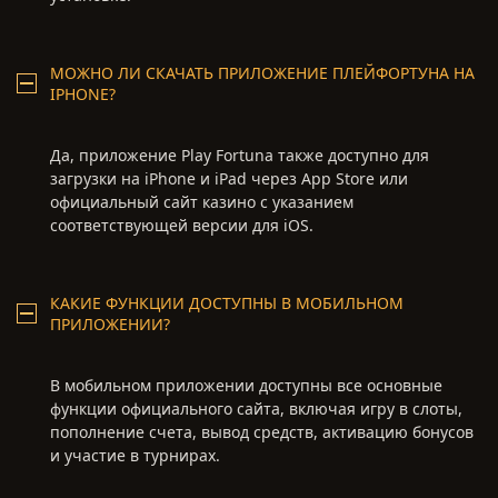
МОЖНО ЛИ СКАЧАТЬ ПРИЛОЖЕНИЕ ПЛЕЙФОРТУНА НА
IPHONE?
Да, приложение Play Fortuna также доступно для
загрузки на iPhone и iPad через App Store или
официальный сайт казино с указанием
соответствующей версии для iOS.
КАКИЕ ФУНКЦИИ ДОСТУПНЫ В МОБИЛЬНОМ
ПРИЛОЖЕНИИ?
В мобильном приложении доступны все основные
функции официального сайта, включая игру в слоты,
пополнение счета, вывод средств, активацию бонусов
и участие в турнирах.