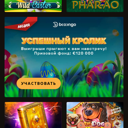
ДЕМО
ДЕМО
УЧАСТВОВАТЬ