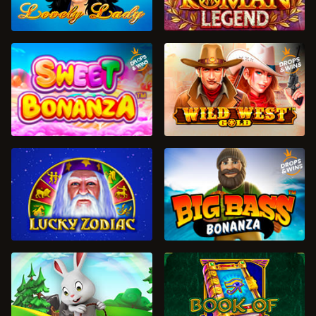
ДЕМО
ДЕМО
ДЕМО
ДЕМО
ДЕМО
ДЕМО