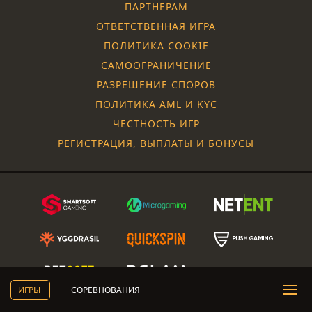
ПАРТНЕРАМ
ОТВЕТСТВЕННАЯ ИГРА
ПОЛИТИКА COOKIE
САМООГРАНИЧЕНИЕ
РАЗРЕШЕНИЕ СПОРОВ
ПОЛИТИКА AML И KYC
ЧЕСТНОСТЬ ИГР
РЕГИСТРАЦИЯ, ВЫПЛАТЫ И БОНУСЫ
ИГРЫ
СОРЕВНОВАНИЯ