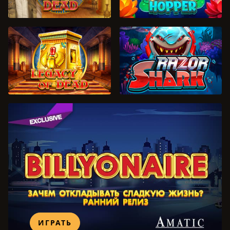
ДЕМО
ДЕМО
ДЕМО
ДЕМО
ИГРАТЬ