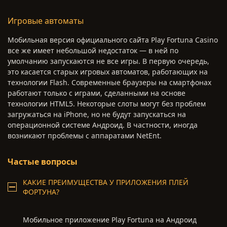
Игровые автоматы
Мобильная версия официального сайта Play Fortuna Casino
все же имеет небольшой недостаток — в ней по
умолчанию запускаются не все игры. В первую очередь,
это касается старых игровых автоматов, работающих на
технологии Flash. Современные браузеры на смартфонах
работают только с играми, сделанными на основе
технологии HTML5. Некоторые слоты могут без проблем
загружаться на iPhone, но не будут запускаться на
операционной системе Андроид. В частности, иногда
возникают проблемы с аппаратами NetEnt.
Частые вопросы
КАКИЕ ПРЕИМУЩЕСТВА У ПРИЛОЖЕНИЯ ПЛЕЙ
ФОРТУНА?
Мобильное приложение Play Fortuna на Андроид