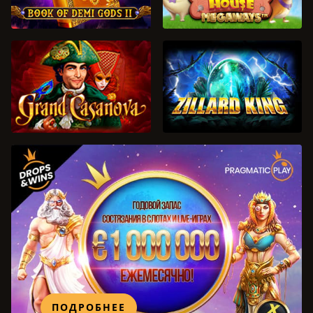
ДЕМО
ДЕМО
ДЕМО
ДЕМО
ПОДРОБНЕЕ