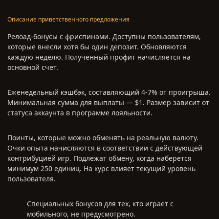
Описание приветственного предложения
Релоад-бонусы с фриспинами. Доступны пользователям,
которые внесли хотя бы один депозит. Обновляются
каждую неделю. Полученный профит начисляется на
основной счет.
Еженедельный кэшбэк, составляющий 4-7% от проигрыша.
Минимальная сумма для выплаты — $1. Размер зависит от
статуса аккаунта в программе лояльности.
Поинты, которые можно обменять на реальную валюту.
Очки опыта начисляются в соответствии с действующей
контрибуцией игр. Подлежат обмену, когда наберется
минимум 250 единиц. На курс влияет текущий уровень
пользователя.
Специальных бонусов для тех, кто играет с
мобильного, не предусмотрено.