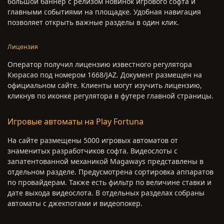
большой баннер с релизом новинок игрового софта и
главными событиями на площадке. Удобная навигация
позволяет открыть важные разделы в один клик.
Лицензия
Оператор получил лицензию известного регулятора
Кюрасао под номером 1668/JAZ. Документ размещен на
официальном сайте. Клиенты могут изучить лицензию,
кликнув по иконке регулятора в футере главной страницы.
Игровые автоматы на Play Fortuna
На сайте размещены 5000 игровых автоматов от
знаменитых разработчиков софта. Видеослоты с
запатентованной механикой Magaways представлены в
отдельном разделе. Предусмотрена сортировка аппаратов
по провайдерам. Также есть фильтр по величине ставки и
дате выхода видеослота. В отдельных разделах собраны
автоматы с джекпотами и видеопокер.