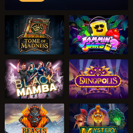
ДЕМО
ДЕМО
ДЕМО
ДЕМО