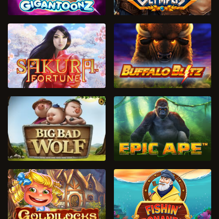
ДЕМО
ДЕМО
ДЕМО
ДЕМО
ДЕМО
ДЕМО