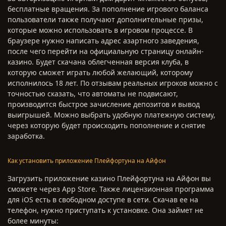
бесплатные вращения. За пополнение игрового баланса
пользователи также получают дополнительные призы,
которые можно использовать в игровом процессе. В
браузере нужно написать адрес азартного заведения,
после чего перейти на официальную страницу онлайн-
казино. Будет скачана облегченная версия клуба, в
которую сможет играть любой желающий, которому
исполнилось 18 лет. По отзывам реальных игроков можно с
точностью сказать, что автоматы не подвисают,
производится быстрое зачисление депозитов и вывод
выигрышей. Можно выбрать удобную платежную систему,
через которую будет происходить пополнение и снятие
заработка.
Как установить приложение Плейфортуна на Айфон
Загрузить приложение казино Плейфортуна на Айфон вы
сможете через App Store. Также лицензионная программа
для iOS есть в свободном доступе в сети. Скачав ее на
телефон, нужно приступать к установке. Она займет не
более минуты: