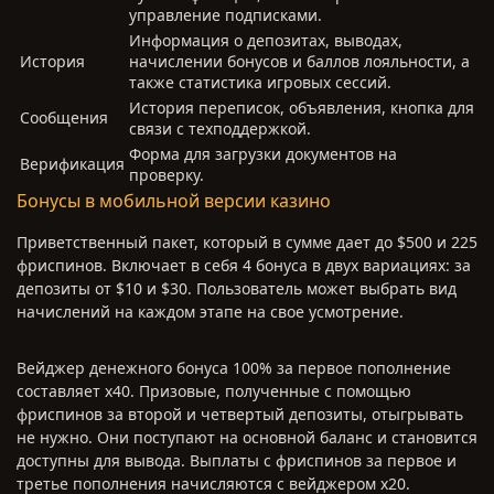
управление подписками.
Информация о депозитах, выводах,
История
начислении бонусов и баллов лояльности, а
также статистика игровых сессий.
История переписок, объявления, кнопка для
Сообщения
связи с техподдержкой.
Форма для загрузки документов на
Верификация
проверку.
Бонусы в мобильной версии казино
Приветственный пакет, который в сумме дает до $500 и 225
фриспинов. Включает в себя 4 бонуса в двух вариациях: за
депозиты от $10 и $30. Пользователь может выбрать вид
начислений на каждом этапе на свое усмотрение.
Вейджер денежного бонуса 100% за первое пополнение
составляет х40. Призовые, полученные с помощью
фриспинов за второй и четвертый депозиты, отыгрывать
не нужно. Они поступают на основной баланс и становится
доступны для вывода. Выплаты с фриспинов за первое и
третье пополнения начисляются с вейджером х20.