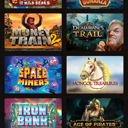
ДЕМО
ДЕМО
ДЕМО
ДЕМО
ДЕМО
ДЕМО