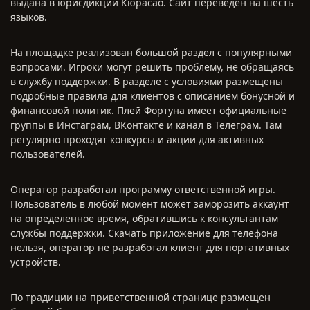
выдана в юрисдикции Кюрасао. Сайт переведен на шесть
языков.
На площадке реализован большой раздел с популярными
вопросами. Игроки могут решить проблему, не обращаясь
в службу поддержки. В разделе с условиями размещены
подробные правила для клиентов с описанием бонусной и
финансовой политик. Плей Фортуна имеет официальные
группы в Инстаграм, ВКонтакте и канал в Телеграм. Там
регулярно проходят конкурсы и акции для активных
пользователей.
Оператор разработал программу ответственной игры.
Пользователь в любой момент может заморозить аккаунт
на определенное время, обратившись к консультантам
службы поддержки. Скачать приложение для телефона
нельзя, оператор не разработал клиент для портативных
устройств.
По традиции на приветственной странице размещен