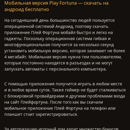
Мобильная версия Play Fortuna — скачать на
андроид бесплатно
На сегодняшний день большинство людей пользуется
операционной системой Андроид, поэтому скачать
приложение Плей Фортуна мобайл быстро и легко на
гаджеты. Поскольку операционная система гибкая и
многофункциональная получится за несколько секунд
установить мобильную версию, которая занимает не более
4 мегабайт. Мобильная версия нужна тем пользователям,
которые постоянно находятся в разъездах и не могут
запускать автоматы с персонального компьютера.
С помощью приложения получится играть в любом месте
и в любое время суток. Также геймер не будет сталкиваться
с блокировкой провайдерами и другими проблемами входа
на сайт Плейфортуна. После того как вы скачали
мобильное приложение Плей Фортуна на телефон или
планшет стоит зарегистрироваться.
За авторизацию игорный дом дарит множество бонусов,