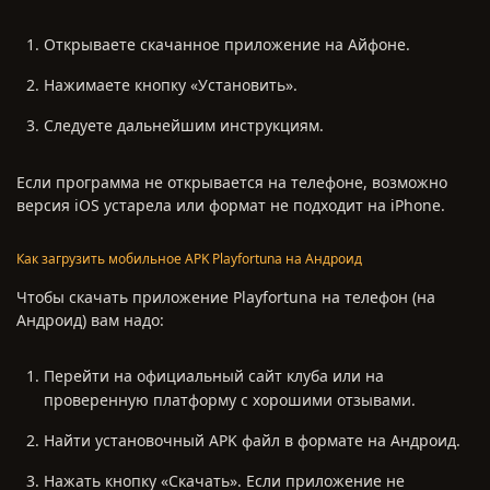
Открываете скачанное приложение на Айфоне.
Нажимаете кнопку «Установить».
Следуете дальнейшим инструкциям.
Если программа не открывается на телефоне, возможно
версия iOS устарела или формат не подходит на iPhone.
Как загрузить мобильное APK Playfortuna на Андроид
Чтобы скачать приложение Playfortuna на телефон (на
Андроид) вам надо:
Перейти на официальный сайт клуба или на
проверенную платформу с хорошими отзывами.
Найти установочный APK файл в формате на Андроид.
Нажать кнопку «Скачать». Если приложение не