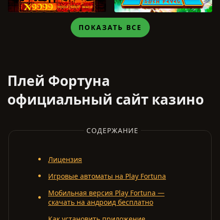
ДЕМО
ДЕМО
ПОКАЗАТЬ ВСЕ
Плей Фортуна
официальный сайт казино
СОДЕРЖАНИЕ
Лицензия
Игровые автоматы на Play Fortuna
Мобильная версия Play Fortuna —
скачать на андроид бесплатно
Как установить приложение