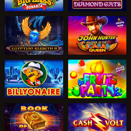
ДЕМО
ДЕМО
ДЕМО
ДЕМО
ДЕМО
ДЕМО