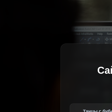
Са
Танцы с буб