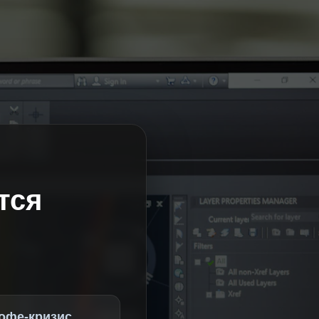
тся
офе-кризис