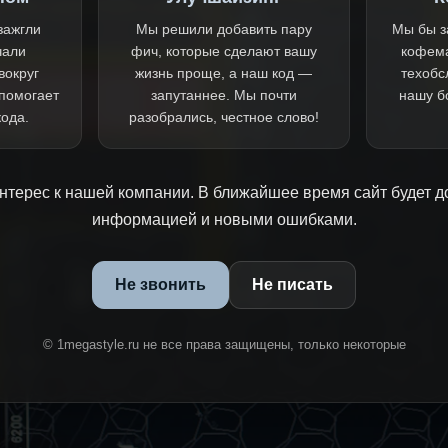
зажгли
Мы решили добавить пару
Мы бы з
чали
фич, которые сделают вашу
кофем
вокруг
жизнь проще, а наш код —
техобс
 помогает
запутаннее. Мы почти
нашу б
кода.
разобрались, честное слово!
нтерес к нашей компании. В ближайшее время сайт будет д
информацией и новыми ошибками.
Не звонить
Не писать
© 1megastyle.ru не все права защищены, только некоторые