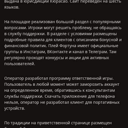
выдана в юрисдикции Кюрасао. Сайт переведен на шесть
языков.
На площадке реализован большой раздел с популярными
вопросами. Игроки могут решить проблему, не обращаясь
в службу поддержки. В разделе с условиями размещены
подробные правила для клиентов с описанием бонусной и
финансовой политик. Плей Фортуна имеет официальные
группы в Инстаграм, ВКонтакте и канал в Телеграм. Там
регулярно проходят конкурсы и акции для активных
пользователей.
Оператор разработал программу ответственной игры.
Пользователь в любой момент может заморозить аккаунт
на определенное время, обратившись к консультантам
службы поддержки. Скачать приложение для телефона
нельзя, оператор не разработал клиент для портативных
устройств.
По традиции на приветственной странице размещен