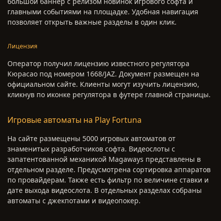
большой баннер с релизом новинок игрового софта и
главными событиями на площадке. Удобная навигация
позволяет открыть важные разделы в один клик.
Лицензия
Оператор получил лицензию известного регулятора
Кюрасао под номером 1668/JAZ. Документ размещен на
официальном сайте. Клиенты могут изучить лицензию,
кликнув по иконке регулятора в футере главной страницы.
Игровые автоматы на Play Fortuna
На сайте размещены 5000 игровых автоматов от
знаменитых разработчиков софта. Видеослоты с
запатентованной механикой Magaways представлены в
отдельном разделе. Предусмотрена сортировка аппаратов
по провайдерам. Также есть фильтр по величине ставки и
дате выхода видеослота. В отдельных разделах собраны
автоматы с джекпотами и видеопокер.