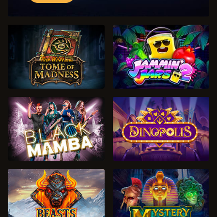
ДЕМО
ДЕМО
ДЕМО
ДЕМО