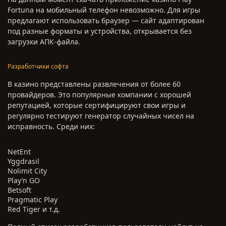
Fortuna на мобильный телефон невозможно. Для игры
предлагают использовать браузер — сайт адаптирован
под разные форматы и устройства, открывается без
загрузки АПК-файла.
Разработчики софта
В казино представлены развлечения от более 60
провайдеров. Это популярные компании с хорошей
репутацией, которые сертифицируют свои игры и
регулярно тестируют генератор случайных чисел на
исправность. Среди них:
NetEnt
Yggdrasil
Nolimit City
Play’n GO
Betsoft
Pragmatic Play
Red Tiger и т.д.