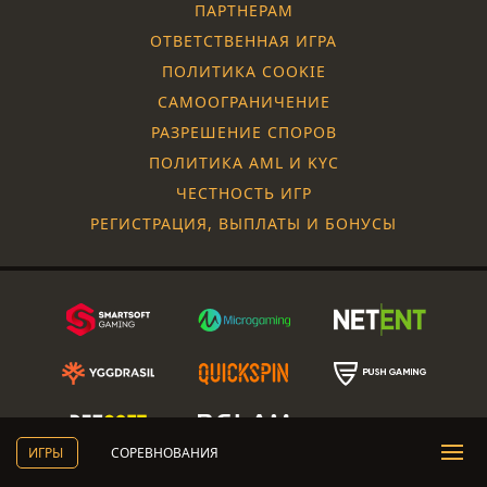
ПАРТНЕРАМ
ОТВЕТСТВЕННАЯ ИГРА
ПОЛИТИКА COOKIE
САМООГРАНИЧЕНИЕ
РАЗРЕШЕНИЕ СПОРОВ
ПОЛИТИКА AML И KYC
ЧЕСТНОСТЬ ИГР
РЕГИСТРАЦИЯ, ВЫПЛАТЫ И БОНУСЫ
ИГРЫ
СОРЕВНОВАНИЯ