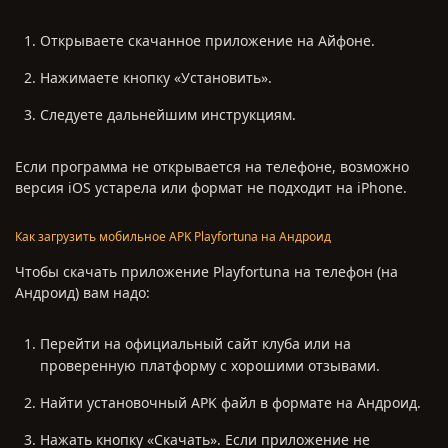
Открываете скачанное приложение на Айфоне.
Нажимаете кнопку «Установить».
Следуете дальнейшим инструкциям.
Если программа не открывается на телефоне, возможно
версия iOS устарела или формат не подходит на iPhone.
Как загрузить мобильное APK Playfortuna на Андроид
Чтобы скачать приложение Playfortuna на телефон (на
Андроид) вам надо:
Перейти на официальный сайт клуба или на
проверенную платформу с хорошими отзывами.
Найти установочный APK файл в формате на Андроид.
Нажать кнопку «Скачать». Если приложение не