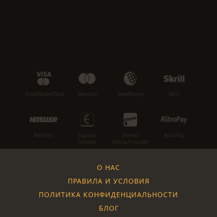
Visa/MasterCard
Maestro
WebMoney
Skrill
Neteller
Express
Interac
AstroPay
Connect
Online/Transfer
О НАС
ПРАВИЛА И УСЛОВИЯ
ПОЛИТИКА КОНФИДЕНЦИАЛЬНОСТИ
БЛОГ