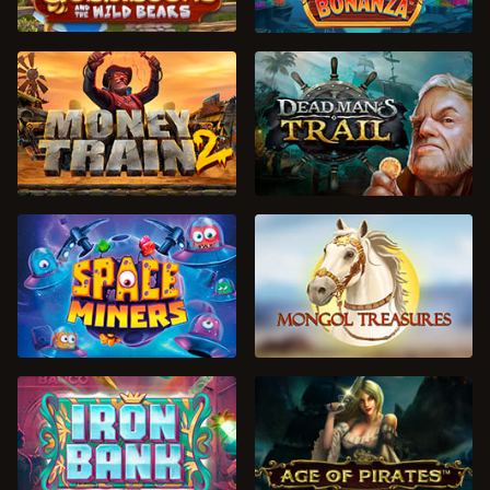
ДЕМО
ДЕМО
ДЕМО
ДЕМО
ДЕМО
ДЕМО