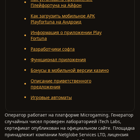
Плейфортуна на Айфон
Как загрузить мобильное APK
Playfortuna на Андроид
Информация о приложении Play
Fortuna
Разработчики софта
Функционал приложения
Бонусы в мобильной версии казино
Описание приветственного
предложения
Игровые автоматы
Оператор работает на платформе Microgaming. Генератор
случайных чисел проверен лабораторией iTech Labs,
сертификат опубликован на официальном сайте. Площадка
принадлежит компании Netglobe Services LTD, лицензия