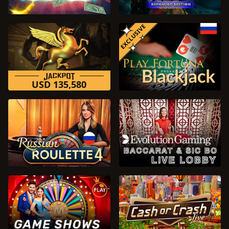
ДЕМО
ДЕМО
ДЕМО
USD 135,580