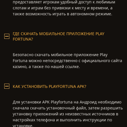
предоставляет игрокам удобный доступ к любимым
слотам и играм без привязки к месту и времени, а
также возможность играть в автономном режиме.
ГДЕ СКАЧАТЬ МОБИЛЬНОЕ ПРИЛОЖЕНИЕ PLAY
FORTUNA?
Безопасно скачать мобильное приложение Play
Fortuna можно непосредственно с официального сайта
казино, а также по нашей ссылке.
КАК УСТАНОВИТЬ PLAYFORTUNA APK?
Для установки APK Playfortuna на Андроид необходимо
сначала скачать установочный файл, затем разрешить
установку приложений из неизвестных источников в
настройках телефона и выполнить инструкции по
установке.