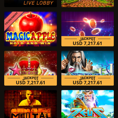
ДЕМО
ДЕМО
USD 7,217.61
ДЕМО
ДЕМО
USD 7,217.61
USD 7,217.61