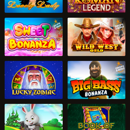
ДЕМО
ДЕМО
ДЕМО
ДЕМО
ДЕМО
ДЕМО