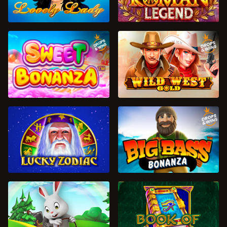
ДЕМО
ДЕМО
ДЕМО
ДЕМО
ДЕМО
ДЕМО