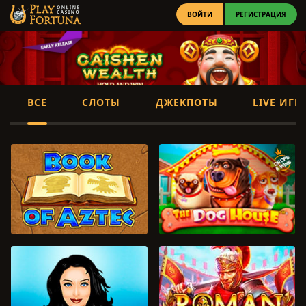
ВОЙТИ
РЕГИСТРАЦИЯ
ВСЕ
СЛОТЫ
ДЖЕКПОТЫ
LIVE ИГР
ДЕМО
ДЕМО