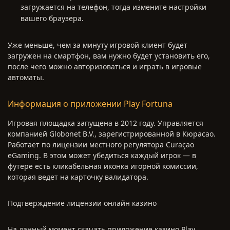
загружается на телефон, тогда измените настройки
вашего браузера.
Уже меньше, чем за минуту игровой клиент будет
загружен на смартфон, вам нужно будет установить его,
после чего можно авторизоваться и играть в игровые
автоматы.
Информация о приложении Play Fortuna
Игровая площадка запущена в 2012 году. Управляется
компанией Globonet B.V., зарегистрированной в Кюрасао.
Работает по лицензии местного регулятора Curaçao
eGaming. В этом может убедиться каждый игрок — в
футере есть кликабельная иконка игорной комиссии,
которая ведет на карточку валидатора.
Подтверждение лицензии онлайн казино
На данный момент скачать приложение казино Play