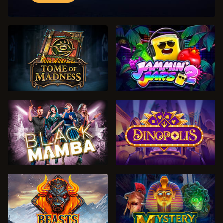
ДЕМО
ДЕМО
ДЕМО
ДЕМО