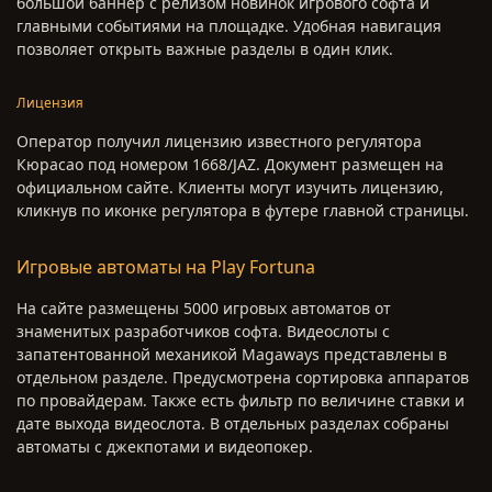
большой баннер с релизом новинок игрового софта и
главными событиями на площадке. Удобная навигация
позволяет открыть важные разделы в один клик.
Лицензия
Оператор получил лицензию известного регулятора
Кюрасао под номером 1668/JAZ. Документ размещен на
официальном сайте. Клиенты могут изучить лицензию,
кликнув по иконке регулятора в футере главной страницы.
Игровые автоматы на Play Fortuna
На сайте размещены 5000 игровых автоматов от
знаменитых разработчиков софта. Видеослоты с
запатентованной механикой Magaways представлены в
отдельном разделе. Предусмотрена сортировка аппаратов
по провайдерам. Также есть фильтр по величине ставки и
дате выхода видеослота. В отдельных разделах собраны
автоматы с джекпотами и видеопокер.