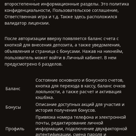
второстепенные информационные разделы. Это политика
конфиденциальности, Пользовательское соглашение,
Ответственная игра и т.д. Также здесь расположился
валидатор лицензии.
После авторизации вверху появляется баланс счета с
кнопкой для внесения депозита, а также уведомления,
объявления и страница с бонусами. Нажав на никнейм,
пользователь может войти в Личный кабинет. В нем
предусмотрено 6 разделов.
Состояние основного и бонусного счетов,
кнопка для перехода в кассу, баланс очков
Баланс
лояльности, а также расчет и активация
кэшбэка.
Описание доступных акций для участия и
Бонусы
история получения бонусов.
Привязка номера телефона и электронной
почты, редактирование личной
Профиль
информации, подключение двухфакторной
аутентификации, смена пароля и