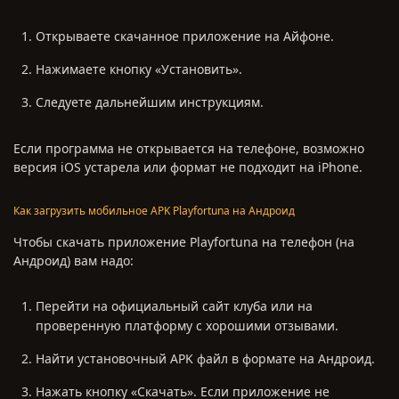
Открываете скачанное приложение на Айфоне.
Нажимаете кнопку «Установить».
Следуете дальнейшим инструкциям.
Если программа не открывается на телефоне, возможно
версия iOS устарела или формат не подходит на iPhone.
Как загрузить мобильное APK Playfortuna на Андроид
Чтобы скачать приложение Playfortuna на телефон (на
Андроид) вам надо:
Перейти на официальный сайт клуба или на
проверенную платформу с хорошими отзывами.
Найти установочный APK файл в формате на Андроид.
Нажать кнопку «Скачать». Если приложение не