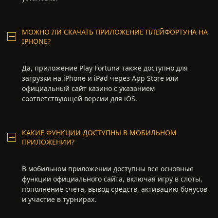
МОЖНО ЛИ СКАЧАТЬ ПРИЛОЖЕНИЕ ПЛЕЙФОРТУНА НА
IPHONE?
Да, приложение Play Fortuna также доступно для
загрузки на iPhone и iPad через App Store или
официальный сайт казино с указанием
соответствующей версии для iOS.
КАКИЕ ФУНКЦИИ ДОСТУПНЫ В МОБИЛЬНОМ
ПРИЛОЖЕНИИ?
В мобильном приложении доступны все основные
функции официального сайта, включая игру в слоты,
пополнение счета, вывод средств, активацию бонусов
и участие в турнирах.