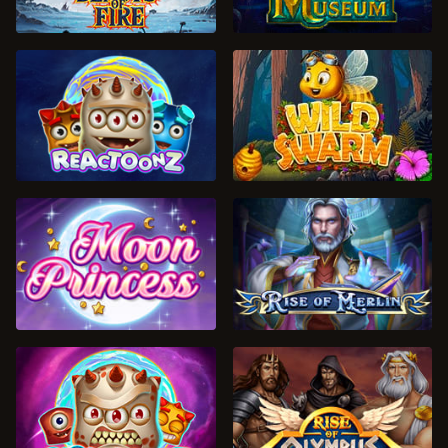
ДЕМО
ДЕМО
ДЕМО
ДЕМО
ДЕМО
ДЕМО