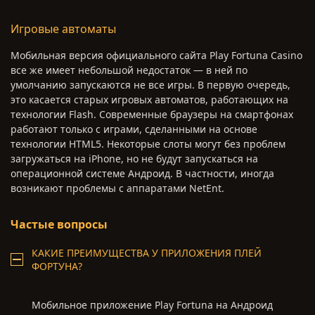
Игровые автоматы
Мобильная версия официального сайта Play Fortuna Casino
все же имеет небольшой недостаток — в ней по
умолчанию запускаются не все игры. В первую очередь,
это касается старых игровых автоматов, работающих на
технологии Flash. Современные браузеры на смартфонах
работают только с играми, сделанными на основе
технологии HTML5. Некоторые слоты могут без проблем
загружаться на iPhone, но не будут запускаться на
операционной системе Андроид. В частности, иногда
возникают проблемы с аппаратами NetEnt.
Частые вопросы
КАКИЕ ПРЕИМУЩЕСТВА У ПРИЛОЖЕНИЯ ПЛЕЙ
ФОРТУНА?
Мобильное приложение Play Fortuna на Андроид