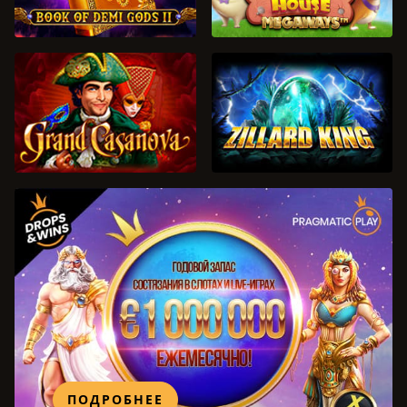
ДЕМО
ДЕМО
ДЕМО
ДЕМО
ПОДРОБНЕЕ