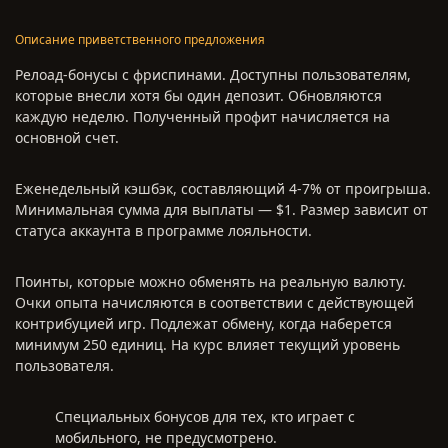
Описание приветственного предложения
Релоад-бонусы с фриспинами. Доступны пользователям,
которые внесли хотя бы один депозит. Обновляются
каждую неделю. Полученный профит начисляется на
основной счет.
Еженедельный кэшбэк, составляющий 4-7% от проигрыша.
Минимальная сумма для выплаты — $1. Размер зависит от
статуса аккаунта в программе лояльности.
Поинты, которые можно обменять на реальную валюту.
Очки опыта начисляются в соответствии с действующей
контрибуцией игр. Подлежат обмену, когда наберется
минимум 250 единиц. На курс влияет текущий уровень
пользователя.
Специальных бонусов для тех, кто играет с
мобильного, не предусмотрено.