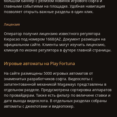
большой баннер с релизом новинок игрового софта и
главными событиями на площадке. Удобная навигация
позволяет открыть важные разделы в один клик.
Лицензия
Оператор получил лицензию известного регулятора
Кюрасао под номером 1668/JAZ. Документ размещен на
официальном сайте. Клиенты могут изучить лицензию,
кликнув по иконке регулятора в футере главной страницы.
Игровые автоматы на Play Fortuna
На сайте размещены 5000 игровых автоматов от
знаменитых разработчиков софта. Видеослоты с
запатентованной механикой Magaways представлены в
отдельном разделе. Предусмотрена сортировка аппаратов
по провайдерам. Также есть фильтр по величине ставки и
дате выхода видеослота. В отдельных разделах собраны
автоматы с джекпотами и видеопокер.