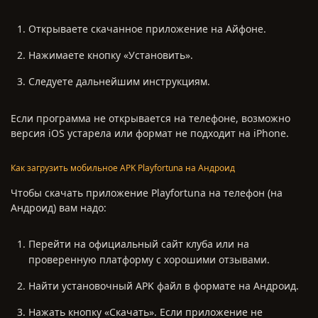
Открываете скачанное приложение на Айфоне.
Нажимаете кнопку «Установить».
Следуете дальнейшим инструкциям.
Если программа не открывается на телефоне, возможно
версия iOS устарела или формат не подходит на iPhone.
Как загрузить мобильное APK Playfortuna на Андроид
Чтобы скачать приложение Playfortuna на телефон (на
Андроид) вам надо:
Перейти на официальный сайт клуба или на
проверенную платформу с хорошими отзывами.
Найти установочный APK файл в формате на Андроид.
Нажать кнопку «Скачать». Если приложение не