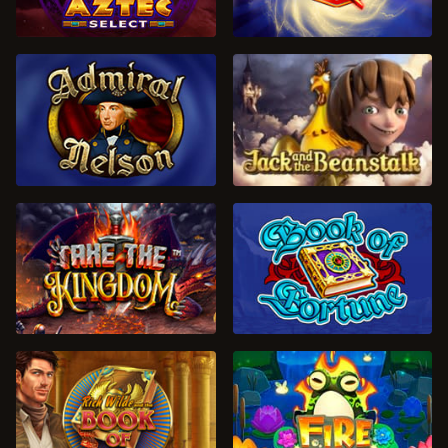
ДЕМО
ДЕМО
ДЕМО
ДЕМО
ДЕМО
ДЕМО