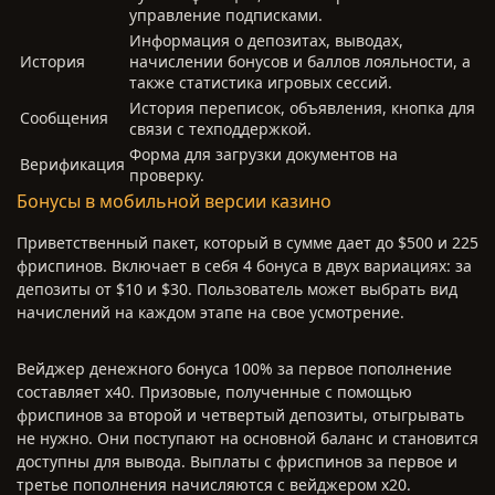
управление подписками.
Информация о депозитах, выводах,
История
начислении бонусов и баллов лояльности, а
также статистика игровых сессий.
История переписок, объявления, кнопка для
Сообщения
связи с техподдержкой.
Форма для загрузки документов на
Верификация
проверку.
Бонусы в мобильной версии казино
Приветственный пакет, который в сумме дает до $500 и 225
фриспинов. Включает в себя 4 бонуса в двух вариациях: за
депозиты от $10 и $30. Пользователь может выбрать вид
начислений на каждом этапе на свое усмотрение.
Вейджер денежного бонуса 100% за первое пополнение
составляет х40. Призовые, полученные с помощью
фриспинов за второй и четвертый депозиты, отыгрывать
не нужно. Они поступают на основной баланс и становится
доступны для вывода. Выплаты с фриспинов за первое и
третье пополнения начисляются с вейджером х20.