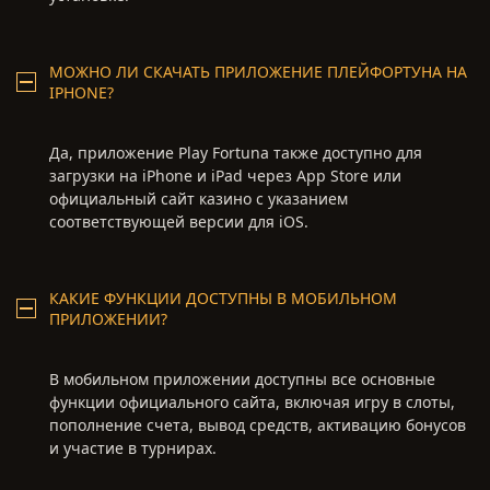
МОЖНО ЛИ СКАЧАТЬ ПРИЛОЖЕНИЕ ПЛЕЙФОРТУНА НА
IPHONE?
Да, приложение Play Fortuna также доступно для
загрузки на iPhone и iPad через App Store или
официальный сайт казино с указанием
соответствующей версии для iOS.
КАКИЕ ФУНКЦИИ ДОСТУПНЫ В МОБИЛЬНОМ
ПРИЛОЖЕНИИ?
В мобильном приложении доступны все основные
функции официального сайта, включая игру в слоты,
пополнение счета, вывод средств, активацию бонусов
и участие в турнирах.