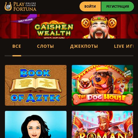
ВОЙТИ
РЕГИСТРАЦИЯ
ВСЕ
СЛОТЫ
ДЖЕКПОТЫ
LIVE ИГР
ДЕМО
ДЕМО