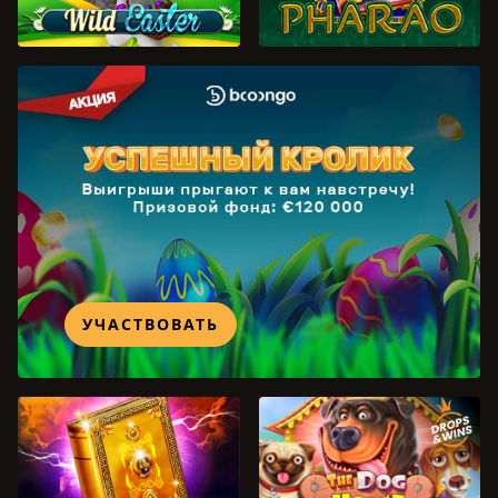
ДЕМО
ДЕМО
УЧАСТВОВАТЬ