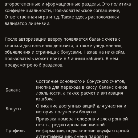
второстепенные информационные разделы. Это политика
конфиденциальности, Пользовательское соглашение,
Ответственная игра и т.д. Также здесь расположился
валидатор лицензии.
После авторизации вверху появляется баланс счета с
кнопкой для внесения депозита, а также уведомления,
объявления и страница с бонусами. Нажав на никнейм,
пользователь может войти в Личный кабинет. В нем
предусмотрено 6 разделов.
Состояние основного и бонусного счетов,
кнопка для перехода в кассу, баланс очков
Баланс
лояльности, а также расчет и активация
кэшбэка.
Описание доступных акций для участия и
Бонусы
история получения бонусов.
Привязка номера телефона и электронной
почты, редактирование личной
Профиль
информации, подключение двухфакторной
аутентификации, смена пароля и