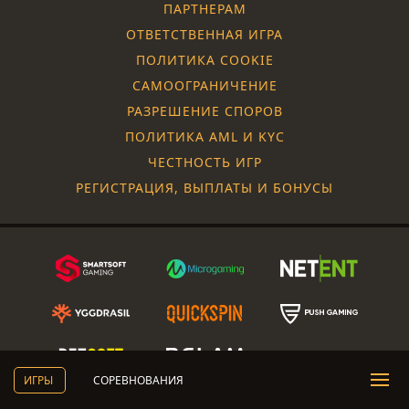
ПАРТНЕРАМ
ОТВЕТСТВЕННАЯ ИГРА
ПОЛИТИКА COOKIE
САМООГРАНИЧЕНИЕ
РАЗРЕШЕНИЕ СПОРОВ
ПОЛИТИКА AML И KYC
ЧЕСТНОСТЬ ИГР
РЕГИСТРАЦИЯ, ВЫПЛАТЫ И БОНУСЫ
ИГРЫ
СОРЕВНОВАНИЯ